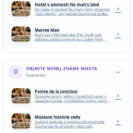
Hotel v pevnosti No man’s land
chevron_right
Na mape je pevnosť No man's land, slovensky
"Zem nikoho", len malinká bezmenná bodka v
Sloentskej úžine medzi Anglickom a ostrovom
Wight.…
Marree Man
chevron_right
Keď v júni 1998 letel pilot Trec Smith nad
odľahlou púšťou smerom ku Coober Pedy,
uvidel pod sebou 4.2 kilometrov veľkú maľbu…
OBJAVTE MENEJ ZNÁME MIESTA
not_listed_location
expand_more
Švajčiarsko
Pointe de la Jonction
chevron_right
Ženevské jazero, jedno z najväčších jazier v
západnej Európe, je krištáľovo čistým rajom.
Napája ho tyrkysová voda rieky Rhôny, ktorá
sem steká…
Múzeum histórie vedy
chevron_right
Stabilné politické a ekonomické prostredie
Švajčiarska ho už stovky rokov robí
atraktívnym miestom pre vedcov. Časť tejto