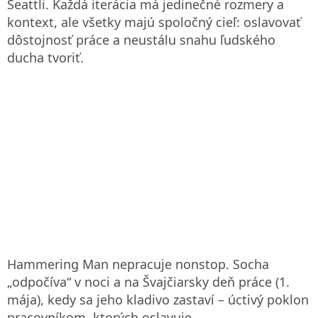
Seattli. Každá iterácia má jedinečné rozmery a
kontext, ale všetky majú spoločný cieľ: oslavovať
dôstojnosť práce a neustálu snahu ľudského
ducha tvoriť.
Hammering Man nepracuje nonstop. Socha
„odpočíva“ v noci a na Švajčiarsky deň práce (1.
mája), kedy sa jeho kladivo zastaví – úctivý poklon
pracovníkom, ktorých oslavuje.