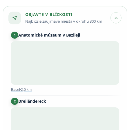
OBJAVTE V BLÍZKOSTI
near_me
expand_more
Najbližšie zaujímavé miesta v okruhu 300 km
Anatomické múzeum v Bazileji
1
Basel
·
2,0 km
Basel
·
2,0 km
Dreiländereck
2
Basel
·
4,2 km