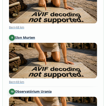
Bern
·
68 km
Slon Murten
9
Bern
·
69 km
Bern
·
69 km
Observatórium Urania
10
Zürich
·
74 km