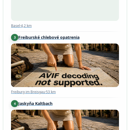
Basel
·
4,2 km
Freiburské chlebové opatrenia
3
Freiburg im Breisgau
·
53 km
Freiburg im Breisgau
·
53 km
Jaskyňa Kaltbach
4
Kaltbach
·
54 km