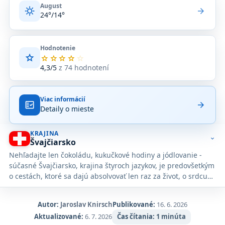
August
sunny
arrow_forward
24°/14°
Hodnotenie
star
Priemerné
star
star
star
star
star
hodnotenie
4,3/5
z 74 hodnotení
4,3
z
5
Viac informácií
na
fact_check
arrow_forward
Detaily o mieste
základe
74
hodnotení
KRAJINA
na
expand_more
Švajčiarsko
Google
Nehľadajte len čokoládu, kukučkové hodiny a jódlovanie -
Maps.
súčasné Švajčiarsko, krajina štyroch jazykov, je predovšetkým
o cestách, ktoré sa dajú absolvovať len raz za život, o srdcu
lahodiacich alpských výpravách a mestskej kultúre.
Autor:
Jaroslav Knirsch
Publikované:
16. 6. 2026
Aktualizované:
6. 7. 2026
Čas čítania:
1 minúta