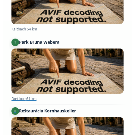
Kaltbach
·
54 km
Park Bruna Webera
5
Dietikon
·
61 km
Dietikon
·
61 km
Reštaurácia Kornhauskeller
6
Bern
·
68 km