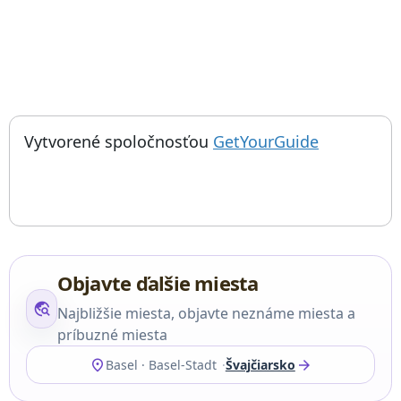
; otvorí sa
Things to do near Hammering Man, Socha, Basel, Basel-Stadt, Sw
Vytvorené spoločnosťou
GetYourGuide
Objavte ďalšie miesta
travel_explore
Najbližšie miesta, objavte neznáme miesta a
príbuzné miesta
location_on
arrow_forward
Basel · Basel-Stadt
Švajčiarsko