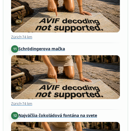
Zürich
·
74 km
Schrödingerova mačka
11
Zürich
·
74 km
Zürich
·
74 km
Najväčšia čokoládová fontána na svete
12
Kilchberg
·
76 km