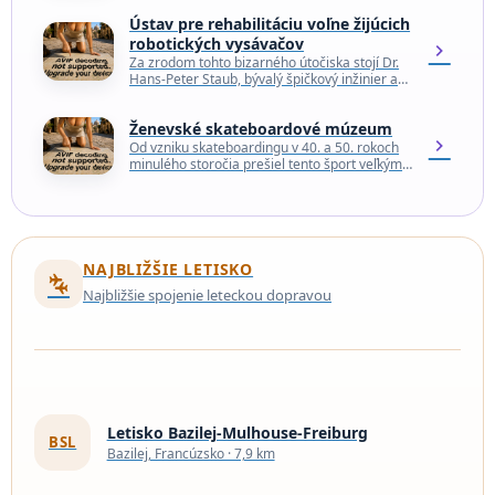
histórie je prezentovaná v ženevskom…
Ústav pre rehabilitáciu voľne žijúcich
robotických vysávačov
chevron_right
Za zrodom tohto bizarného útočiska stojí Dr.
Hans-Peter Staub, bývalý špičkový inžinier a
vývojár smart domácností, ktorý dlhé roky
pôsobil v Silicon…
Ženevské skateboardové múzeum
chevron_right
Od vzniku skateboardingu v 40. a 50. rokoch
minulého storočia prešiel tento šport veľkým
vývojom. Dosky sú modernejšie a triky väčšie,
rýchlejšie…
NAJBLIŽŠIE LETISKO
connecting_airports
Najbližšie spojenie leteckou dopravou
Letisko Bazilej-Mulhouse-Freiburg
BSL
Bazilej, Francúzsko · 7,9 km