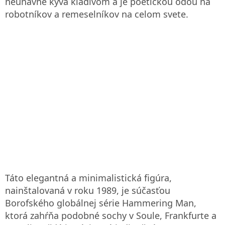
neúnavne kýva kladivom a je poetickou ódou na
robotníkov a remeselníkov na celom svete.
Táto elegantná a minimalistická figúra,
nainštalovaná v roku 1989, je súčasťou
Borofského globálnej série Hammering Man,
ktorá zahŕňa podobné sochy v Soule, Frankfurte a