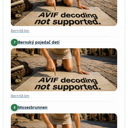
Bern
·
68 km
Bernský pojedač detí
7
Bern
·
68 km
Bern
·
68 km
Mosesbrunnen
8
Bern
·
68 km