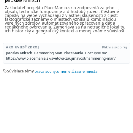
Zakladateľ projektu PlaceMania.sk a zodpovedá za jeho
obsah, technické fungovanie a dlhodobý rozvoj. Cestovné
zápisky na webe vychádzajú z vlastnej skúsenosti z ciest;
faktografické záznamy o miestach vznikajú kombináciou
verejných zdrojov, automatizovaného spracovania dát a
redakčného overovania. Zameriava sa na netradičné lokality,
ich historický a geografický kontext a menej známe súvislosti.
AKO UVIESŤ ZDROJ
Klikni a skopíruj
Jaroslav Knirsch. Hammering Man. PlaceMania. Dostupné na:
https://www.placemania.sk/svetova-zaujimavost/hammering-man/
sell
Súvisiace témy
práca
sochy
umenie
Úžasné miesta