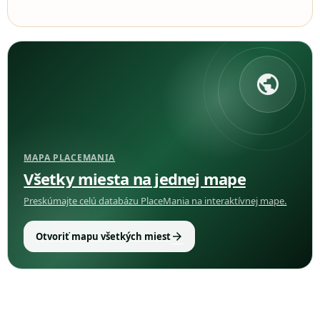
public
MAPA PLACEMANIA
Všetky miesta na jednej mape
Preskúmajte celú databázu PlaceMania na interaktívnej mape.
arrow_forward
Otvoriť mapu všetkých miest