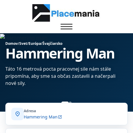
Domov
/
Svet
/
Európa
/
Švajčiarsko
Hammering Man
Táto 16 metrová pocta pracovnej sile nám stále
pripomína, aby sme sa občas zastavili a načerpali
nové sily.
Adresa
location_on
Hammering Man
open_in_new