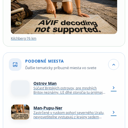
Kilchberg
·
76 km
PODOBNÉ MIESTA
wallpaper
expand_more
Ďalšie tematicky príbuzné miesta vo svete
Ostrov Man
chevron_right
Súčasť Britských ostrovov, pre mnohých
Britov neznámy. Už dlhé storočia tu prijímajú
a dodržiavajú vlastné zákony. Parlament
zvaný Tynwald je najstarším funkčným…
Man-Pupu-Ner
chevron_right
Zastrčené v ruskom pohorí severného Uralu,
nevysvetliteľne vystupujú z krajiny sedem
mohutných skalných útvarov. Skalné útvary
Man-Pupu-Ner, vyčnievajúce do výšky až 42…