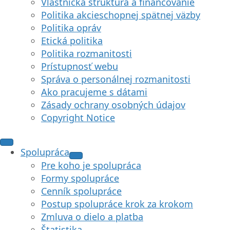
Vlastnícka štruktúra a financovanie
Politika akcieschopnej spätnej väzby
Politika opráv
Etická politika
Politika rozmanitosti
Prístupnosť webu
Správa o personálnej rozmanitosti
Ako pracujeme s dátami
Zásady ochrany osobných údajov
Copyright Notice
Spolupráca
Pre koho je spolupráca
Formy spolupráce
Cenník spolupráce
Postup spolupráce krok za krokom
Zmluva o dielo a platba
Štatistika