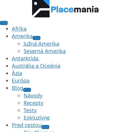
Afrika
Amerika
Južná Amerika
Severná Amerika
Antarktída
Austrália a Oceánia
Ázia
Európa
Blog
Návody
Recepty
Testy
Exkluzívne
Pred cestou