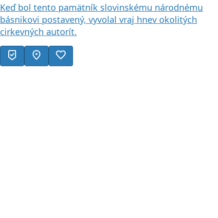
Keď bol tento pamätník slovinskému národnému
básnikovi postavený, vyvolal vraj hnev okolitých
cirkevných autorít.
beenhere
location_on
favorite