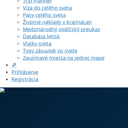
Trip Planner
Víza do celého sveta
Pasy celého sveta
Životné náklady v krajinácah
Medzinárodný vodičský preukaz
Databáza letísk
Vlajky sveta
Typy zásuviek vo svete
Zaujímavé miesta na jednej mape
🔎
Prihlásenie
Registrácia