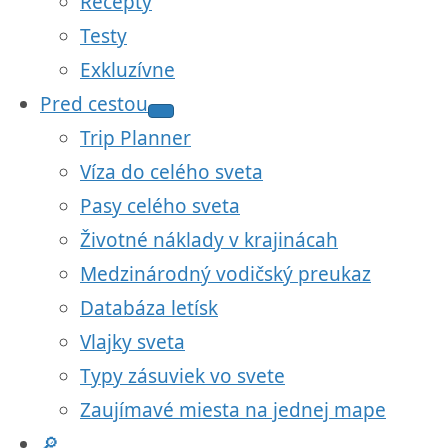
Recepty
Testy
Exkluzívne
Pred cestou
Trip Planner
Víza do celého sveta
Pasy celého sveta
Životné náklady v krajinácah
Medzinárodný vodičský preukaz
Databáza letísk
Vlajky sveta
Typy zásuviek vo svete
Zaujímavé miesta na jednej mape
🔎