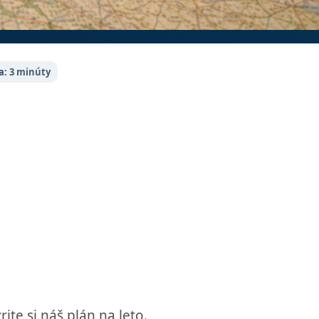
a:
3 minúty
ite si náš plán na leto.