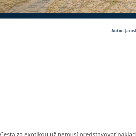
Autor:
Jaros
Cesta za exotikou už nemusí predstavovať náklady p