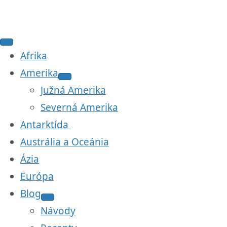
Afrika
Amerika
Južná Amerika
Severná Amerika
Antarktída
Austrália a Oceánia
Ázia
Európa
Blog
Návody