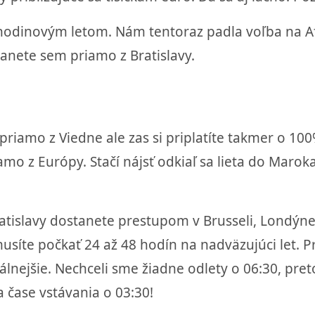
hodinovým letom. Nám tentoraz padla voľba na Af
nete sem priamo z Bratislavy.
priamo z Viedne ale zas si priplatíte takmer o 10
mo z Európy. Stačí nájsť odkiaľ sa lieta do Maroka 
Bratislavy dostanete prestupom v Brusseli, Londýne
usíte počkať 24 až 48 hodín na nadväzujúci let. Pr
eálnejšie. Nechceli sme žiadne odlety o 06:30, pre
a čase vstávania o 03:30!