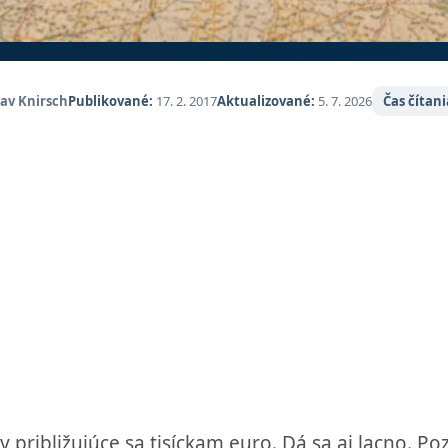
lav Knirsch
Publikované:
17. 2. 2017
Aktualizované:
5. 7. 2026
Čas čítani
ribližujúce sa tisíckam euro. Dá sa aj lacno. Pozr