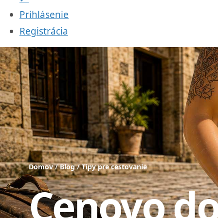
Prihlásenie
Registrácia
Domov
/
Blog
/
Tipy pre cestovanie
Cenovo d