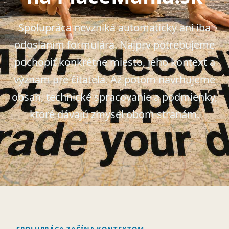
Spolupráca nevzniká automaticky ani iba
odoslaním formulára. Najprv potrebujeme
pochopiť konkrétne miesto, jeho kontext a
význam pre čitateľa. Až potom navrhujeme
obsah, technické spracovanie a podmienky,
ktoré dávajú zmysel obom stranám.