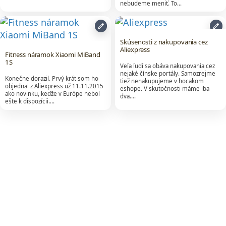
nebudeme meniť. To…
edit
edit
Skúsenosti z nakupovania cez
Aliexpress
Fitness náramok Xiaomi MiBand
1S
Veľa ľudí sa obáva nakupovania cez
nejaké čínske portály. Samozrejme
Konečne dorazil. Prvý krát som ho
tiež nenakupujeme v hocakom
objednal z Aliexpress už 11.11.2015
eshope. V skutočnosti máme iba
ako novinku, keďže v Európe nebol
dva.…
ešte k dispozícii.…