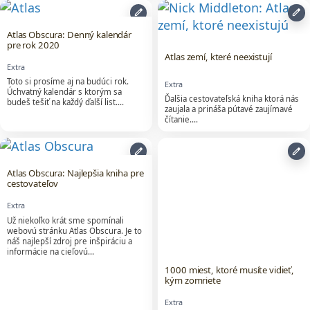
edit
edit
Atlas Obscura: Denný kalendár
pre rok 2020
Atlas zemí, které neexistují
Extra
Toto si prosíme aj na budúci rok.
Extra
Úchvatný kalendár s ktorým sa
Ďalšia cestovateľská kniha ktorá nás
budeš tešiť na každý ďalší list....
zaujala a prináša pútavé zaujímavé
čítanie....
edit
edit
Atlas Obscura: Najlepšia kniha pre
cestovateľov
Extra
Už niekoľko krát sme spomínali
webovú stránku Atlas Obscura. Je to
náš najlepší zdroj pre inšpiráciu a
informácie na cieľovú…
1000 miest, ktoré musíte vidieť,
kým zomriete
Extra