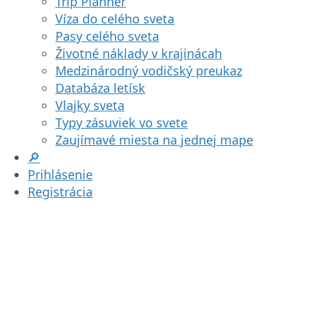
Trip Planner
Víza do celého sveta
Pasy celého sveta
Životné náklady v krajinácah
Medzinárodný vodičský preukaz
Databáza letísk
Vlajky sveta
Typy zásuviek vo svete
Zaujímavé miesta na jednej mape
🔎
Prihlásenie
Registrácia