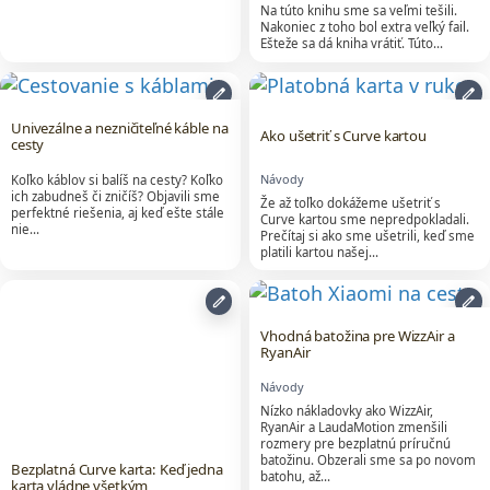
Na túto knihu sme sa veľmi tešili.
Nakoniec z toho bol extra veľký fail.
Ešteže sa dá kniha vrátiť. Túto…
edit
edit
Univezálne a nezničiteľné káble na
Ako ušetriť s Curve kartou
cesty
Návody
Koľko káblov si balíš na cesty? Koľko
ich zabudneš či zničíš? Objavili sme
Že až toľko dokážeme ušetriť s
perfektné riešenia, aj keď ešte stále
Curve kartou sme nepredpokladali.
nie…
Prečítaj si ako sme ušetrili, keď sme
platili kartou našej…
edit
edit
Vhodná batožina pre WizzAir a
RyanAir
Návody
Nízko nákladovky ako WizzAir,
RyanAir a LaudaMotion zmenšili
rozmery pre bezplatnú príručnú
batožinu. Obzerali sme sa po novom
Bezplatná Curve karta: Keď jedna
batohu, až…
karta vládne všetkým