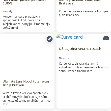
CURVE
Bratislave
Návody
Konečne dorazila Kaukazská kuchyňa
aj do Bratislavy.
Koncom januára predstavila
spoločnosť CURVE nový dizajn
svojich kariet. A my ju už máme aj v
peňaženke!
edit
edit
Už iba jedna karta na cestách
Návody
Curve karta získala významnú
aktualizáciu. Už si nemusíme brať so
sebou vôbec žiadnu kartu...
Ultimate Lens Hood: fotenie cez
sklo je hračkou
Veľmi šikovná vecička na fotenie v
problémových situáciach. Je nám
divné, že už to nie je dlhšie na trhu.
Toto…