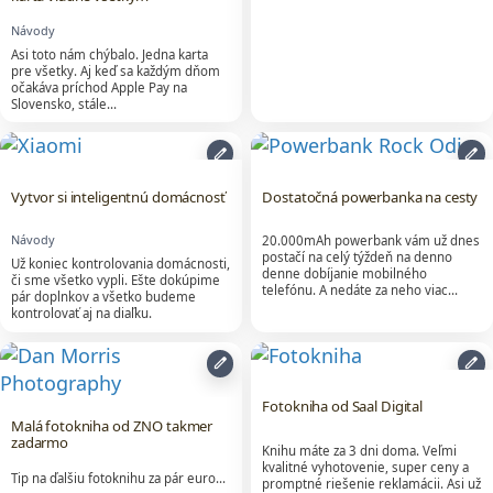
Návody
Asi toto nám chýbalo. Jedna karta
pre všetky. Aj keď sa každým dňom
očakáva príchod Apple Pay na
Slovensko, stále…
edit
edit
Vytvor si inteligentnú domácnosť
Dostatočná powerbanka na cesty
Návody
20.000mAh powerbank vám už dnes
postačí na celý týždeň na denno
Už koniec kontrolovania domácnosti,
denne dobíjanie mobilného
či sme všetko vypli. Ešte dokúpime
telefónu. A nedáte za neho viac…
pár doplnkov a všetko budeme
kontrolovať aj na diaľku.
edit
edit
Fotokniha od Saal Digital
Malá fotokniha od ZNO takmer
zadarmo
Knihu máte za 3 dni doma. Veľmi
kvalitné vyhotovenie, super ceny a
Tip na ďalšiu fotoknihu za pár euro...
promptné riešenie reklamácii. Asi už