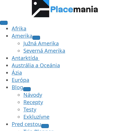
Afrika
Amerika
Južná Amerika
Severná Amerika
Antarktída
Austrália a Oceánia
Ázia
Európa
Blog
Návody
Recepty
Testy
Exkluzívne
Pred cestou