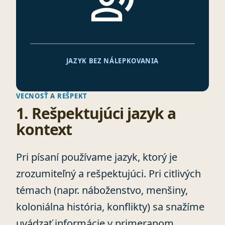
record_voice_over
JAZYK BEZ NÁLEPKOVANIA
VECNOSŤ A REŠPEKT
1. Rešpektujúci jazyk a
kontext
Pri písaní používame jazyk, ktorý je
zrozumiteľný a rešpektujúci. Pri citlivých
témach (napr. náboženstvo, menšiny,
koloniálna história, konflikty) sa snažíme
uvádzať informácie v primeranom