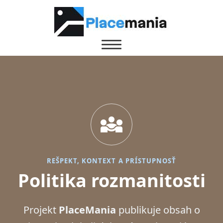
diversity_3
REŠPEKT, KONTEXT A PRÍSTUPNOSŤ
Politika rozmanitosti
Projekt
PlaceMania
publikuje obsah o