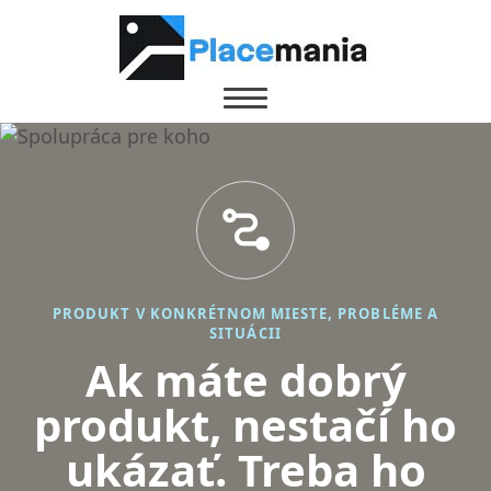
conversion_path
PRODUKT V KONKRÉTNOM MIESTE, PROBLÉME A
SITUÁCII
Ak máte dobrý
produkt, nestačí ho
ukázať. Treba ho