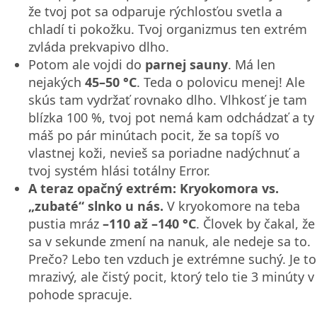
že tvoj pot sa odparuje rýchlosťou svetla a
chladí ti pokožku. Tvoj organizmus ten extrém
zvláda prekvapivo dlho.
Potom ale vojdi do
parnej sauny
. Má len
nejakých
45–50 °C
. Teda o polovicu menej! Ale
skús tam vydržať rovnako dlho. Vlhkosť je tam
blízka 100 %, tvoj pot nemá kam odchádzať a ty
máš po pár minútach pocit, že sa topíš vo
vlastnej koži, nevieš sa poriadne nadýchnuť a
tvoj systém hlási totálny Error.
A teraz opačný extrém: Kryokomora vs.
„zubaté“ slnko u nás.
V kryokomore na teba
pustia mráz
–110 až –140 °C
. Človek by čakal, že
sa v sekunde zmení na nanuk, ale nedeje sa to.
Prečo? Lebo ten vzduch je extrémne suchý. Je to
mrazivý, ale čistý pocit, ktorý telo tie 3 minúty v
pohode spracuje.