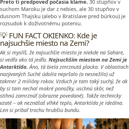
Preto ti predpoveď počasia klame.
30 stupňov v
suchom Maroku je dar z nebies, ale 30 stupňov v
dusnom Thajsku (alebo v Bratislave pred búrkou) je
rozsudok k doživotnému poteniu.
💡 FUN FACT OKIENKO: Kde je
najsuchšie miesto na Zemi?
Ak si myslíš, že najsuchšie miesto je niekde na Sahare,
si vedľa ako tá jedľa.
Najsuchším miestom na Zemi je
Antarktída.
Áno, tá biela zmrznutá placka. V oblastiach
nazývaných Suché údolia nepršalo (a nesnežilo) už
takmer 2 milióny rokov. Vzduch je tam taký suchý, že ak
by si tam nechal mokré ponožky, uschnú skôr, než
stihnú zamrznúť (obrazne povedané). Takže technicky
vzaté – ak neznášaš vlhké teplo, Antarktída je ideálna.
Len si pribaľ trochu hrubšiu bundu.