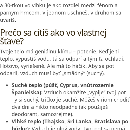
a 30-tkou vo vlhku je ako rozdiel medzi fénom a
parným hrncom. V jednom uschneš, v druhom sa
uvaríš.
Prečo sa cítiš ako vo vlastnej
šťave?
Tvoje telo má geniálnu klímu – potenie. Keď je ti
teplo, vypustíš vodu, tá sa odparí a tým ťa ochladí.
Hotovo, vyriešené. Ale má to háčik. Aby sa pot
odparil, vzduch musí byť „smädný“ (suchý).
Suché teplo (púšť, Cyprus, vnútrozemie
Španielska):
Vzduch okamžite „vypije“ tvoj pot.
Ty si suchý, tričko je suché. Môžeš v ňom chodiť
dva dni a nikto neodpadne (ak použiješ
deodorant, samozrejme).
Vlhké teplo (Thajsko, Srí Lanka, Bratislava po
búrke):
Vzduch je plný vody. Tvoj pot sa nemá