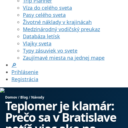
Trip Planner
Víza do celého sveta
Pasy celého sveta
Životné náklady v krajinácah
Medzinárodný vodičský preukaz
Databáza letísk
Vlajky sveta
Typy zásuviek vo svete
Zaujímavé miesta na jednej mape
🔎
Prihlásenie
Registrácia
Domov
/
Blog
/
Návody
Teplomer je klamár:
Prečo sa v Bratislave