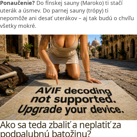
Ponaučenie?
Do fínskej sauny (Maroko) ti stačí
uterák a úsmev. Do parnej sauny (trópy) ti
nepomôže ani desať uterákov – aj tak budú o chvíľu
všetky mokré.
Ako sa teda zbaliť a neplatiť za
podpalubnú batožinu?