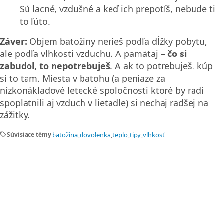
Sú lacné, vzdušné a keď ich prepotíš, nebude ti
to ľúto.
Záver:
Objem batožiny nerieš podľa dĺžky pobytu,
ale podľa vlhkosti vzduchu. A pamätaj –
čo si
zabudol, to nepotrebuješ
. A ak to potrebuješ, kúp
si to tam. Miesta v batohu (a peniaze za
nízkonákladové letecké spoločnosti ktoré by radi
spoplatnili aj vzduch v lietadle) si nechaj radšej na
zážitky.
sell
Súvisiace témy
batožina
dovolenka
teplo
tipy
vlhkosť