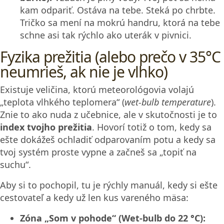
kam odpariť. Ostáva na tebe. Steká po chrbte.
Tričko sa mení na mokrú handru, ktorá na tebe
schne asi tak rýchlo ako uterák v pivnici.
Fyzika prežitia (alebo prečo v 35°C
neumrieš, ak nie je vlhko)
Existuje veličina, ktorú meteorológovia volajú
„teplota vlhkého teplomera“ (
wet-bulb temperature
).
Znie to ako nuda z učebnice, ale v skutočnosti je to
index tvojho prežitia
. Hovorí totiž o tom, kedy sa
ešte dokážeš ochladiť odparovaním potu a kedy sa
tvoj systém proste vypne a začneš sa „topiť na
suchu“.
Aby si to pochopil, tu je rýchly manuál, kedy si ešte
cestovateľ a kedy už len kus vareného mäsa:
Zóna „Som v pohode“ (Wet-bulb do 22 °C):