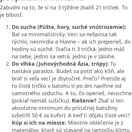
Zabudni na to, že si na 3 týždne zbalíš 21 tričiek. To
je blbosť.
Do sucha (Púšte, hory, suché vnútrozemie):
Bal sa minimalisticky. Veci sa nešpinia tak
rýchlo, nesmrdia a hlavne – ak ich preperieš, do
hodiny sú suché. Stačia ti 3 tričká. Jedno máš
na sebe, jedno sa vetrá, jedno je v zálohe.
Do vlhka (Juhovýchodná Ázia, trópy):
Tu
nastáva paradox. Budeš sa potiť ako kôň, ale
brať si veľa vecí je zbytočné. Prečo? Pretože aj
to čisté tričko v batohu ti po dni navlhne od
samotného vzduchu. A to, čo operieš, neuschne
(pokiaľ nemáš sušičku).
Riešenie?
Zbaľ si len
absolútne minimum do príručnej batožiny
(ušetríš 50 € za kufor). A keď ti dôjdu čisté veci?
Kúp si ich na mieste.
Miestne oblečenie je z
materiálov, ktoré sú stavané na tamojšiu klímu.