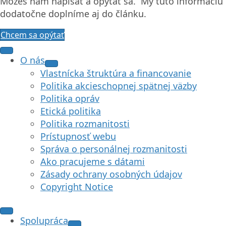
Môžeš nám napísať a opýtať sa. My túto informáciu
dodatočne doplníme aj do článku.
Chcem sa opýtať
O nás
Vlastnícka štruktúra a financovanie
Politika akcieschopnej spätnej väzby
Politika opráv
Etická politika
Politika rozmanitosti
Prístupnosť webu
Správa o personálnej rozmanitosti
Ako pracujeme s dátami
Zásady ochrany osobných údajov
Copyright Notice
Spolupráca