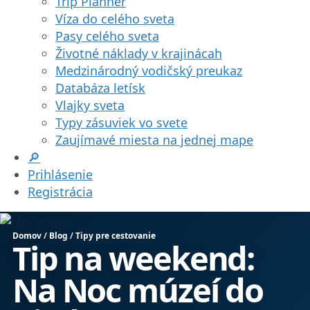
Trip Planner
Víza do celého sveta
Pasy celého sveta
Životné náklady v krajinácah
Medzinárodný vodičský preukaz
Databáza letísk
Vlajky sveta
Typy zásuviek vo svete
Zaujímavé miesta na jednej mape
🔎
Prihlásenie
Registrácia
Domov
/
Blog
/
Tipy pre cestovanie
Tip na weekend:
Na Noc múzeí do