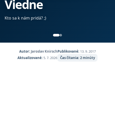
Viedne
Kto sa k nám pridá? ;)
Autor:
Jaroslav Knirsch
Publikované:
13. 9. 2017
Aktualizované:
5. 7. 2026
Čas čítania:
2 minúty