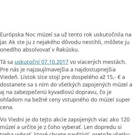
Európska Noc múzeí sa už tento rok uskutočnila na
jar. Ak ste ju z nejakého dôvodu nestihli, môžete ju
onedlho absolvovať v Rakúsku.
Tá sa
uskutoční 07.10.2017
vo viacerých mestách.
Pre nás je najzaujímavejšia a najdostupnejšia
Viedeň. Lístok síce stojí pre dospelého až 15,- € a
dostanete sa s ním do všetkých zapojených múzeí a
aj na zabezpečenú kyvadlovú dopravu, čo je
ohľadom na bežné ceny vstupného do múzeí super
cena.
Vo Viedni je do tejto akcie zapojených viac ako 120
múzeí a určite je z čoho vyberať. Len dopredu si
treba vybrať, ktoré chcete navštíviť, pretože všetky