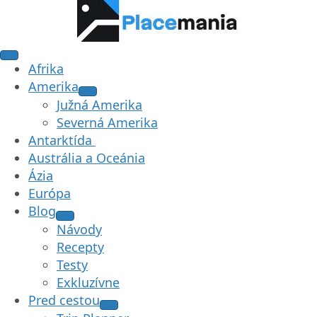
Afrika
Amerika
Južná Amerika
Severná Amerika
Antarktída
Austrália a Oceánia
Ázia
Európa
Blog
Návody
Recepty
Testy
Exkluzívne
Pred cestou