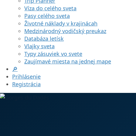
Trip Planner
Víza do celého sveta
Pasy celého sveta
Životné náklady v krajinácah
Medzinárodný vodičský preukaz
Databáza letísk
Vlajky sveta
Typy zásuviek vo svete
Zaujímavé miesta na jednej mape
🔎
Prihlásenie
Registrácia