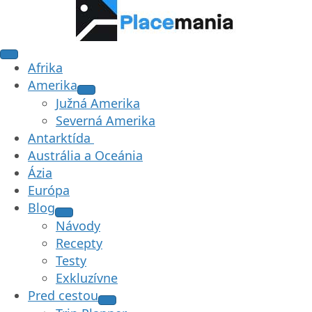
Afrika
Amerika
Južná Amerika
Severná Amerika
Antarktída
Austrália a Oceánia
Ázia
Európa
Blog
Návody
Recepty
Testy
Exkluzívne
Pred cestou