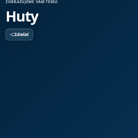
ZOBRAZUJEME VÁM TÉMU:
Huty
Zdieľať
share