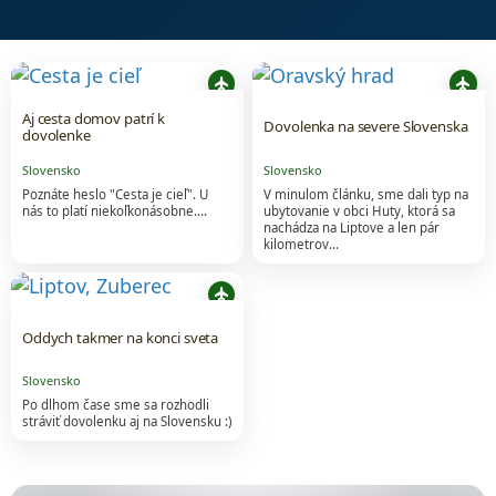
flight
flight
Aj cesta domov patrí k
Dovolenka na severe Slovenska
dovolenke
Slovensko
Slovensko
Poznáte heslo "Cesta je cieľ". U
V minulom článku, sme dali typ na
nás to platí niekoľkonásobne....
ubytovanie v obci Huty, ktorá sa
nachádza na Liptove a len pár
kilometrov…
flight
Oddych takmer na konci sveta
Slovensko
Po dlhom čase sme sa rozhodli
stráviť dovolenku aj na Slovensku :)