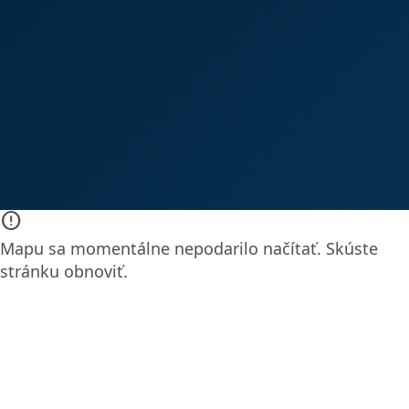
error_outline
Mapu sa momentálne nepodarilo načítať. Skúste
stránku obnoviť.