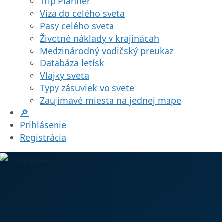
Trip Planner
Víza do celého sveta
Pasy celého sveta
Životné náklady v krajinácah
Medzinárodný vodičský preukaz
Databáza letísk
Vlajky sveta
Typy zásuviek vo svete
Zaujímavé miesta na jednej mape
🔎
Prihlásenie
Registrácia