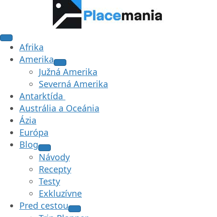
Afrika
Amerika
Južná Amerika
Severná Amerika
Antarktída
Austrália a Oceánia
Ázia
Európa
Blog
Návody
Recepty
Testy
Exkluzívne
Pred cestou