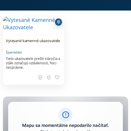
add_location
Vytesané kamenné ukazovatele
Španielsko
Tieto ukazovatele prežili stáročia a
stále označujú vzdialenosti, hoci
nesprávne.
beenhere
location_on
favorite
error_outline
Mapu sa momentálne nepodarilo načítať.