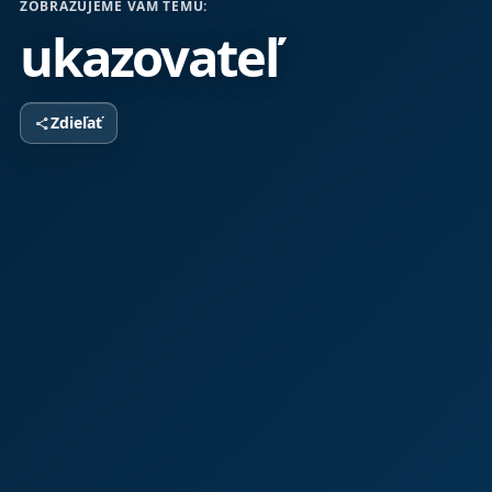
ZOBRAZUJEME VÁM TÉMU:
ukazovateľ
Zdieľať
share