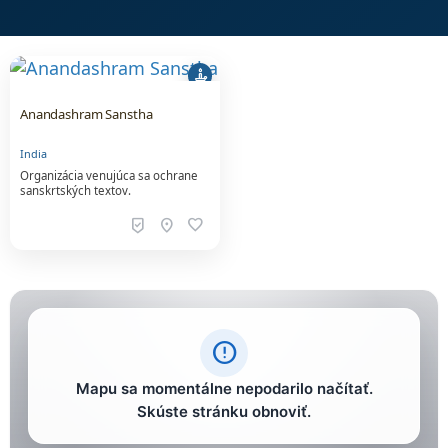
candle
Anandashram Sanstha
India
Organizácia venujúca sa ochrane
sanskrtských textov.
beenhere
location_on
favorite
error_outline
Mapu sa momentálne nepodarilo načítať.
Skúste stránku obnoviť.