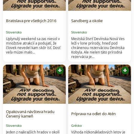
Bratislava pre všetkých 2016
Sandberg a okolie
Slovensko
Slovensko
Uplynulý weekend sa zas niesol v
Mestská štvrť Devínska Nová Ves
množstve atrakcií a podujatí, že
leží v lone prírody, hneď pod
človek nevedel kam skôr ísť. Dosť
chránenou rezerváciou Devínska
veľa múzei malo…
Kobyla. Ale nielen táto prírodná
rezervácia je…
flight
flight
Opakovaná návšteva hradu
Príprava na odlet do Atén
Červený kameň
Slovensko
Grécko
Jeden z najkrajších hradov v okolí
Výhoda nízkonákladových letov je