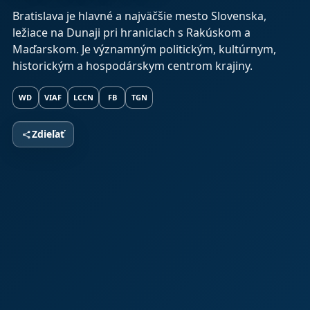
Bratislava je hlavné a najväčšie mesto Slovenska,
ležiace na Dunaji pri hraniciach s Rakúskom a
Maďarskom. Je významným politickým, kultúrnym,
historickým a hospodárskym centrom krajiny.
WD
VIAF
LCCN
FB
TGN
Zdieľať
share