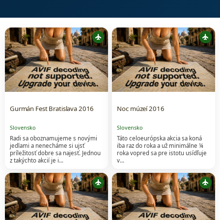
flight
flight
Gurmán Fest Bratislava 2016
Noc múzeí 2016
Slovensko
Slovensko
Radi sa oboznamujeme s novými
Táto celoeurópska akcia sa koná
jedlami a nenecháme si ujsť
iba raz do roka a už minimálne ¼
príležitosť dobre sa najesť. Jednou
roka vopred sa pre istotu usídľuje
z takýchto akcií je i…
v…
flight
flight