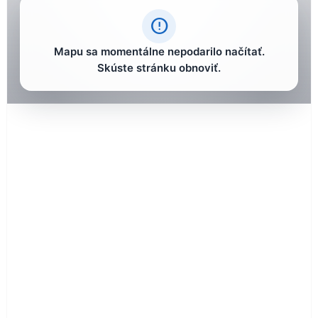
error_outline
Mapu sa momentálne nepodarilo načítať.
Skúste stránku obnoviť.