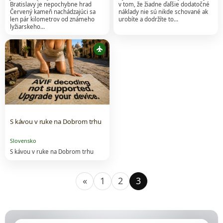
Bratislavy je nepochybne hrad
v tom, že žiadne ďaľšie dodatočné
Červený kameň nachádzajúci sa
náklady nie sú nikde schované ak
len pár kilometrov od známeho
urobíte a dodržíte to…
lyžiarskeho…
flight
S kávou v ruke na Dobrom trhu
Slovensko
S kávou v ruke na Dobrom trhu
«
1
2
3