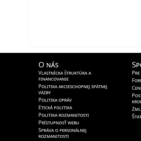
O nás
Sp
Vlastnícka štruktúra a
Pre
financovanie
For
Politika akcieschopnej spätnej
Cen
väzby
Pos
Politika opráv
kro
Etická politika
Zml
Politika rozmanitosti
Štat
Prístupnosť webu
Správa o personálnej
rozmanitosti