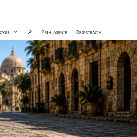
stou
🔎
Prihlásenie
Registrácia