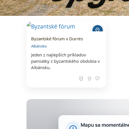
location_on
Byzantské fórum v Durrës
Albánsko
Jeden z najlepších príkladov
pamiatky z byzantského obdobia v
Albánsku.
beenhere
location_on
favorite
Mapu sa momentálne 
error_outline