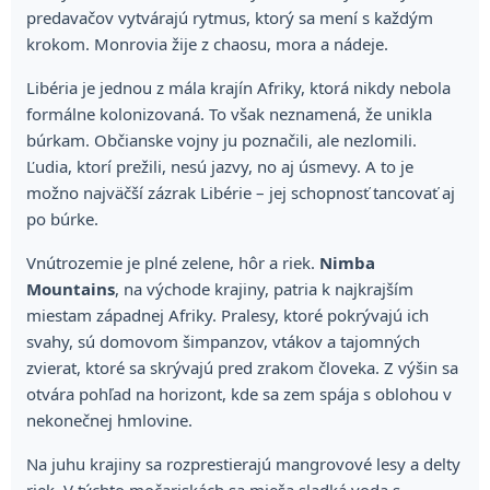
predavačov vytvárajú rytmus, ktorý sa mení s každým
krokom. Monrovia žije z chaosu, mora a nádeje.
Libéria je jednou z mála krajín Afriky, ktorá nikdy nebola
formálne kolonizovaná. To však neznamená, že unikla
búrkam. Občianske vojny ju poznačili, ale nezlomili.
Ľudia, ktorí prežili, nesú jazvy, no aj úsmevy. A to je
možno najväčší zázrak Libérie – jej schopnosť tancovať aj
po búrke.
Vnútrozemie je plné zelene, hôr a riek.
Nimba
Mountains
, na východe krajiny, patria k najkrajším
miestam západnej Afriky. Pralesy, ktoré pokrývajú ich
svahy, sú domovom šimpanzov, vtákov a tajomných
zvierat, ktoré sa skrývajú pred zrakom človeka. Z výšin sa
otvára pohľad na horizont, kde sa zem spája s oblohou v
nekonečnej hmlovine.
Na juhu krajiny sa rozprestierajú mangrovové lesy a delty
riek. V týchto močariskách sa mieša sladká voda s