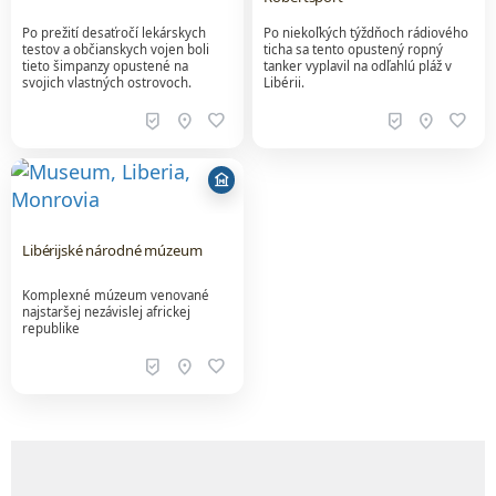
Po prežití desaťročí lekárskych
Po niekoľkých týždňoch rádiového
testov a občianskych vojen boli
ticha sa tento opustený ropný
tieto šimpanzy opustené na
tanker vyplavil na odľahlú pláž v
svojich vlastných ostrovoch.
Libérii.
beenhere
location_on
favorite
beenhere
location_on
favorite
museum
Libérijské národné múzeum
Komplexné múzeum venované
najstaršej nezávislej africkej
republike
beenhere
location_on
favorite
Obsah, ceny, dostupnosť a rezervácie poskytuje ex