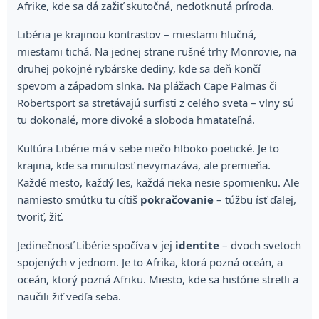
Afrike, kde sa dá zažiť skutočná, nedotknutá príroda.
Libéria je krajinou kontrastov – miestami hlučná,
miestami tichá. Na jednej strane rušné trhy Monrovie, na
druhej pokojné rybárske dediny, kde sa deň končí
spevom a západom slnka. Na plážach Cape Palmas či
Robertsport sa stretávajú surfisti z celého sveta – vlny sú
tu dokonalé, more divoké a sloboda hmatateľná.
Kultúra Libérie má v sebe niečo hlboko poetické. Je to
krajina, kde sa minulosť nevymazáva, ale premieňa.
Každé mesto, každý les, každá rieka nesie spomienku. Ale
namiesto smútku tu cítiš
pokračovanie
– túžbu ísť ďalej,
tvoriť, žiť.
Jedinečnosť Libérie spočíva v jej
identite
– dvoch svetoch
spojených v jednom. Je to Afrika, ktorá pozná oceán, a
oceán, ktorý pozná Afriku. Miesto, kde sa histórie stretli a
naučili žiť vedľa seba.