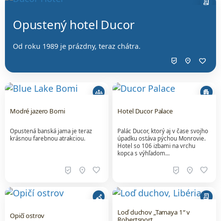
receipt_long
Opustený hotel Ducor
Od roku 1989 je prázdny, teraz chátra.
beenhere
location_on
favorite
groups
apartment
Modré jazero Bomi
Hotel Ducor Palace
Opustená banská jama je teraz
Palác Ducor, ktorý aj v čase svojho
krásnou farebnou atrakciou.
úpadku ostáva pýchou Monrovie.
Hotel so 106 izbami na vrchu
kopca s výhľadom…
beenhere
location_on
favorite
beenhere
location_on
favorite
altitude
receipt_long
Loď duchov „Tamaya 1“ v
Opičí ostrov
Robertsport