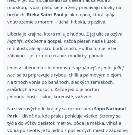
morskou, rybári pletú siete a ženy predávajú úlovky na
brehoch.
Rieka Saint Paul
je ako tepna, ktorá spája
vnútrozemie s morom – tichá, hlboká, trpezlivá.
Libéria je krajina, ktorá miluje hudbu. Z jej ulíc sa ozýva
highlife
,
afrobeat
a gospel. Každá pieseň nesie kúsok
minulosti, ale aj iskru budúcnosti. Hudba tu nie je len
zábavou – je formou terapie, modlitby, pamäti.
Jedlo v Libérii má silu domova. Najznámejšie jedlo,
jollof
rice
, sa tu pripravuje s rybou, chilli a palmovým olejom.
Na trhoch vonia po banánoch, sladkých zemiakoch,
arašidoch a kokosoch. Každé jedlo je poctou
jednoduchosti – silné, korenisté, výživné.
Na severovýchode krajiny sa rozprestiera
Sapo National
Park
– divočina, kde prales pohlcuje všetko. Stromy sa
týčia do výšky desiatok metrov, pôda je mäkká, vlhká a
vonia po živote. Je to jedno z posledných miest v západnej