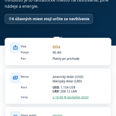
minulosti je to fantastické miesto na cestovanie, plné
nádeje a energie.
6 úžasných miest stojí určite za navštívenie
location_on
Víza
eVíza
badge
Pobyt
90 dní
Pas
Platný pri príchode
Mena
americký dolár (USD)
payments
liberijský dolar (LRD)
Kurz
USD:
1.154 US$
LRD:
208.12 Lib$
Ceny
o 16,60 % lacnejšie
(2025)
Smer jazdy
vpravo