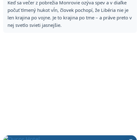
Keď sa večer z pobrežia Monrovie ozýva spev a v diaľke
počuť tlmený hukot vĺn, človek pochopí, že Libéria nie je
len krajina po vojne. Je to krajina po tme – a práve preto v
nej svetlo svieti jasnejšie.