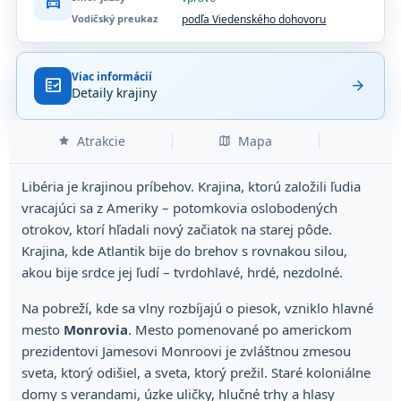
directions_car
Vodičský preukaz
podľa Viedenského dohovoru
Viac informácií
fact_check
arrow_forward
Detaily krajiny
Atrakcie
Mapa
Libéria je krajinou príbehov. Krajina, ktorú založili ľudia
vracajúci sa z Ameriky – potomkovia oslobodených
otrokov, ktorí hľadali nový začiatok na starej pôde.
Krajina, kde Atlantik bije do brehov s rovnakou silou,
akou bije srdce jej ľudí – tvrdohlavé, hrdé, nezdolné.
Na pobreží, kde sa vlny rozbíjajú o piesok, vzniklo hlavné
mesto
Monrovia
. Mesto pomenované po americkom
prezidentovi Jamesovi Monroovi je zvláštnou zmesou
sveta, ktorý odišiel, a sveta, ktorý prežil. Staré koloniálne
domy s verandami, úzke uličky, hlučné trhy a hlasy