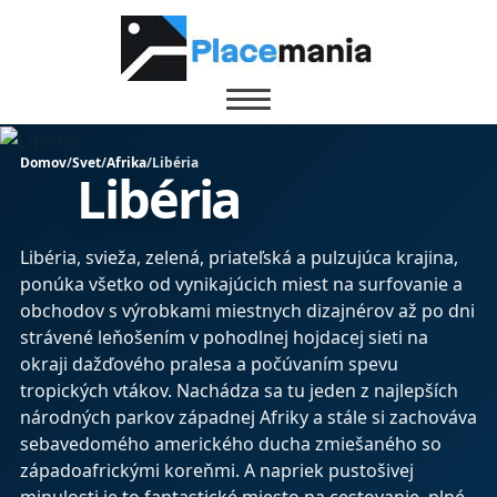
Domov
/
Svet
/
Afrika
/
Libéria
Libéria
Libéria, svieža, zelená, priateľská a pulzujúca krajina,
ponúka všetko od vynikajúcich miest na surfovanie a
obchodov s výrobkami miestnych dizajnérov až po dni
strávené leňošením v pohodlnej hojdacej sieti na
okraji dažďového pralesa a počúvaním spevu
tropických vtákov. Nachádza sa tu jeden z najlepších
národných parkov západnej Afriky a stále si zachováva
sebavedomého amerického ducha zmiešaného so
západoafrickými koreňmi. A napriek pustošivej