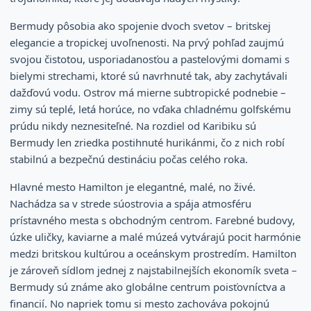
Bermudy pôsobia ako spojenie dvoch svetov – britskej
elegancie a tropickej uvoľnenosti. Na prvý pohľad zaujmú
svojou čistotou, usporiadanosťou a pastelovými domami s
bielymi strechami, ktoré sú navrhnuté tak, aby zachytávali
dažďovú vodu. Ostrov má mierne subtropické podnebie –
zimy sú teplé, letá horúce, no vďaka chladnému golfskému
prúdu nikdy neznesiteľné. Na rozdiel od Karibiku sú
Bermudy len zriedka postihnuté hurikánmi, čo z nich robí
stabilnú a bezpečnú destináciu počas celého roka.
Hlavné mesto Hamilton je elegantné, malé, no živé.
Nachádza sa v strede súostrovia a spája atmosféru
prístavného mesta s obchodným centrom. Farebné budovy,
úzke uličky, kaviarne a malé múzeá vytvárajú pocit harmónie
medzi britskou kultúrou a oceánskym prostredím. Hamilton
je zároveň sídlom jednej z najstabilnejších ekonomík sveta –
Bermudy sú známe ako globálne centrum poisťovníctva a
financií. No napriek tomu si mesto zachováva pokojnú