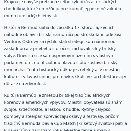
Krajina je navyše pretkaná sieťou cyklotrás a turistických
chodníkov, ktoré umožňujú preskúmať jej pokojné zákutia
mimo turistických letovísk.
História Bermúd siaha do začiatku 17. storočia, keď ich
náhodne objavili britskí námorníci po stroskotaní lode Sea
Venture. Ostrovy sa rýchlo stali strategickou námornou
základňou a v priebehu storočí si zachovali silný britský
vplyv. Dnes sú síce samosprávnym územím s vlastným
parlamentom, no oficiálnou hlavou štátu zostáva britský
monarcha. Tento historický odkaz je zreteľný aj v miestnej
kultúre – v ľavostrannej premávke, školstve, architektúre aj v
dôraze na zdvorilosť.
Kultúra Bermúd je zmesou britskej tradície, afrických
koreňov a amerických vplyvov. Miestni obyvatelia sú známi
svojou srdečnosťou a láskou k hudbe. Rytmy calypso,
gombey a steelpan sprevádzajú oslavy a festivaly, pričom
tradičný Bermuda Day a Cup Match (kriketový sviatok) patria
k najväčším udalostiam roka. Miestne tance a masky