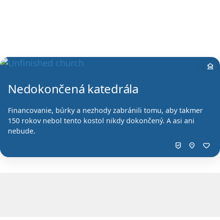
museum
Nedokončená katedrála
Financovanie, búrky a nezhody zabránili tomu, aby takmer
150 rokov nebol tento kostol nikdy dokončený. A asi ani
nebude.
beenhere
location_on
favorite
Obsah, ceny, dostupnosť a rezervácie poskytuje ext