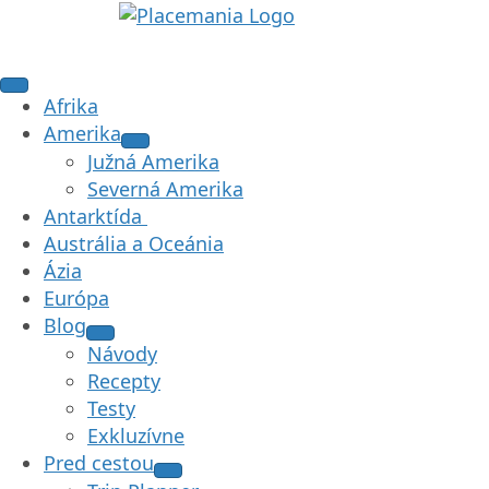
Afrika
Amerika
Južná Amerika
Severná Amerika
Antarktída
Austrália a Oceánia
Ázia
Európa
Blog
Návody
Recepty
Testy
Exkluzívne
Pred cestou