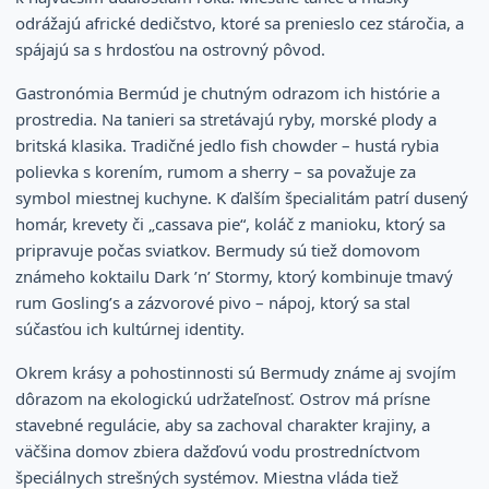
odrážajú africké dedičstvo, ktoré sa prenieslo cez stáročia, a
spájajú sa s hrdosťou na ostrovný pôvod.
Gastronómia Bermúd je chutným odrazom ich histórie a
prostredia. Na tanieri sa stretávajú ryby, morské plody a
britská klasika. Tradičné jedlo fish chowder – hustá rybia
polievka s korením, rumom a sherry – sa považuje za
symbol miestnej kuchyne. K ďalším špecialitám patrí dusený
homár, krevety či „cassava pie“, koláč z manioku, ktorý sa
pripravuje počas sviatkov. Bermudy sú tiež domovom
známeho koktailu Dark ’n’ Stormy, ktorý kombinuje tmavý
rum Gosling’s a zázvorové pivo – nápoj, ktorý sa stal
súčasťou ich kultúrnej identity.
Okrem krásy a pohostinnosti sú Bermudy známe aj svojím
dôrazom na ekologickú udržateľnosť. Ostrov má prísne
stavebné regulácie, aby sa zachoval charakter krajiny, a
väčšina domov zbiera dažďovú vodu prostredníctvom
špeciálnych strešných systémov. Miestna vláda tiež