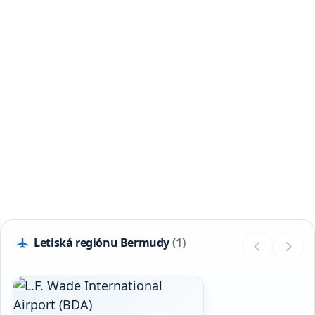
Počet letísk: 1
Letiská regiónu Bermudy
(1)