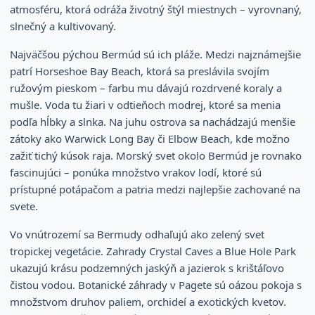
atmosféru, ktorá odráža životný štýl miestnych – vyrovnaný,
slnečný a kultivovaný.
Najväčšou pýchou Bermúd sú ich pláže. Medzi najznámejšie
patrí Horseshoe Bay Beach, ktorá sa preslávila svojím
ružovým pieskom – farbu mu dávajú rozdrvené koraly a
mušle. Voda tu žiari v odtieňoch modrej, ktoré sa menia
podľa hĺbky a slnka. Na juhu ostrova sa nachádzajú menšie
zátoky ako Warwick Long Bay či Elbow Beach, kde možno
zažiť tichý kúsok raja. Morský svet okolo Bermúd je rovnako
fascinujúci – ponúka množstvo vrakov lodí, ktoré sú
prístupné potápačom a patria medzi najlepšie zachované na
svete.
Vo vnútrozemí sa Bermudy odhaľujú ako zelený svet
tropickej vegetácie. Zahrady Crystal Caves a Blue Hole Park
ukazujú krásu podzemných jaskýň a jazierok s krištáľovo
čistou vodou. Botanické záhrady v Pagete sú oázou pokoja s
množstvom druhov paliem, orchideí a exotických kvetov.