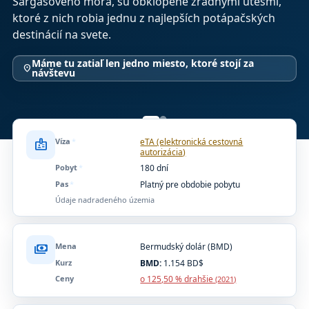
Sargasového mora, sú obklopené zradnými útesmi,
ktoré z nich robia jednu z najlepších potápačských
destinácií na svete.
Máme tu zatiaľ len jedno miesto, ktoré stojí za
location_on
návštevu
Víza
*
eTA (elektronická cestovná
badge
autorizácia)
Pobyt
*
180 dní
Pas
*
Platný pre obdobie pobytu
Údaje nadradeného územia
Mena
Bermudský dolár (BMD)
payments
Kurz
BMD:
1.154 BD$
Ceny
o 125,50 % drahšie
(2021)