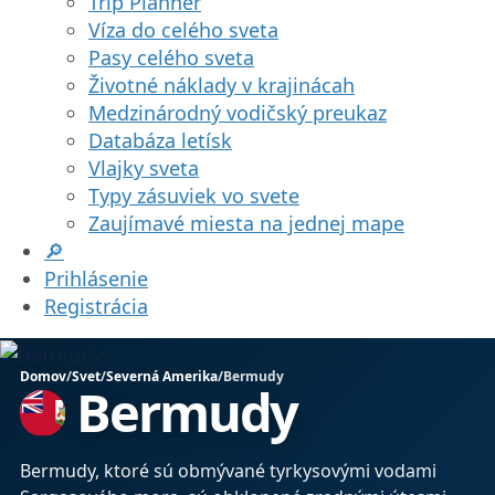
Trip Planner
Víza do celého sveta
Pasy celého sveta
Životné náklady v krajinácah
Medzinárodný vodičský preukaz
Databáza letísk
Vlajky sveta
Typy zásuviek vo svete
Zaujímavé miesta na jednej mape
🔎
Prihlásenie
Registrácia
Domov
/
Svet
/
Severná Amerika
/
Bermudy
Bermudy
Bermudy, ktoré sú obmývané tyrkysovými vodami