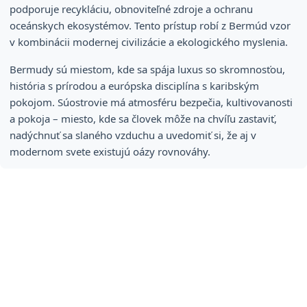
podporuje recykláciu, obnoviteľné zdroje a ochranu
oceánskych ekosystémov. Tento prístup robí z Bermúd vzor
v kombinácii modernej civilizácie a ekologického myslenia.
Bermudy sú miestom, kde sa spája luxus so skromnosťou,
história s prírodou a európska disciplína s karibským
pokojom. Súostrovie má atmosféru bezpečia, kultivovanosti
a pokoja – miesto, kde sa človek môže na chvíľu zastaviť,
nadýchnuť sa slaného vzduchu a uvedomiť si, že aj v
modernom svete existujú oázy rovnováhy.