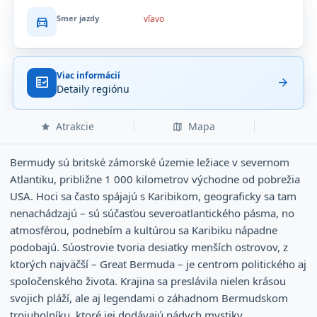
Smer jazdy
vľavo
directions_car
Viac informácií
fact_check
arrow_forward
Detaily regiónu
Atrakcie
Mapa
Bermudy sú britské zámorské územie ležiace v severnom
Atlantiku, približne 1 000 kilometrov východne od pobrežia
USA. Hoci sa často spájajú s Karibikom, geograficky sa tam
nenachádzajú – sú súčasťou severoatlantického pásma, no
atmosférou, podnebím a kultúrou sa Karibiku nápadne
podobajú. Súostrovie tvoria desiatky menších ostrovov, z
ktorých najväčší – Great Bermuda – je centrom politického aj
spoločenského života. Krajina sa preslávila nielen krásou
svojich pláží, ale aj legendami o záhadnom Bermudskom
trojuholníku, ktoré jej dodávajú nádych mystiky.