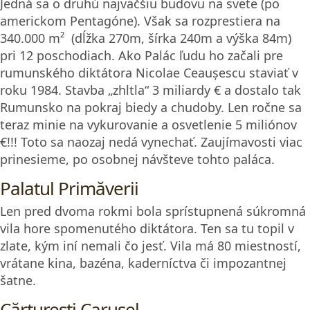
Jedná sa o druhú najväčšiu budovu na svete (po
americkom Pentagóne). Však sa rozprestiera na
340.000 m² (dĺžka 270m, šírka 240m a výška 84m)
pri 12 poschodiach. Ako Palác ľudu ho začali pre
rumunského diktátora Nicolae Ceaușescu staviať v
roku 1984. Stavba „zhltla“ 3 miliardy € a dostalo tak
Rumunsko na pokraj biedy a chudoby. Len ročne sa
teraz minie na vykurovanie a osvetlenie 5 miliónov
€!!! Toto sa naozaj nedá vynechať. Zaujímavosti viac
prinesieme, po osobnej návšteve tohto paláca.
Palatul Primăverii
Len pred dvoma rokmi bola sprístupnená súkromná
vila hore spomenutého diktátora. Ten sa tu topil v
zlate, kým iní nemali čo jesť. Vila má 80 miestností,
vrátane kina, bazéna, kaderníctva či impozantnej
šatne.
Cărturești Carusel