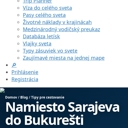
Trip Planner
Víza do celého sveta
Pasy celého sveta
Životné náklady v krajinácah
Medzinárodný vodičský preukaz
Databáza letísk
Vlajky sveta
Typy zásuviek vo svete
Zaujímavé miesta na jednej mape
🔎
Prihlásenie
Registrácia
Domov
/
Blog
/
Tipy pre cestovanie
Namiesto Sarajeva
do Bukurešti