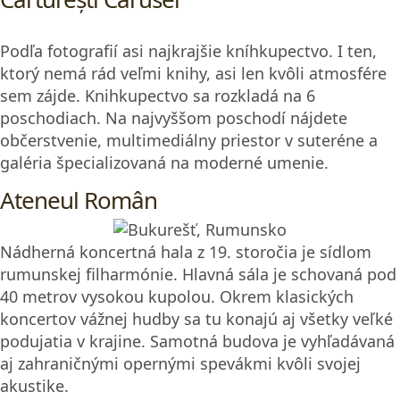
Podľa fotografií asi najkrajšie kníhkupectvo. I ten,
ktorý nemá rád veľmi knihy, asi len kvôli atmosfére
sem zájde. Knihkupectvo sa rozkladá na 6
poschodiach. Na najvyššom poschodí nájdete
občerstvenie, multimediálny priestor v suteréne a
galéria špecializovaná na moderné umenie.
Ateneul Român
Nádherná koncertná hala z 19. storočia je sídlom
rumunskej filharmónie. Hlavná sála je schovaná pod
40 metrov vysokou kupolou. Okrem klasických
koncertov vážnej hudby sa tu konajú aj všetky veľké
podujatia v krajine. Samotná budova je vyhľadávaná
aj zahraničnými opernými spevákmi kvôli svojej
akustike.