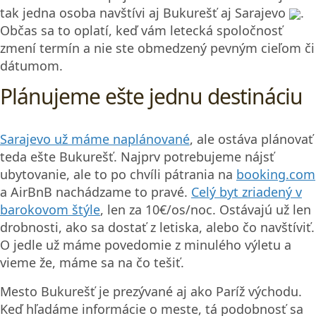
tak jedna osoba navštívi aj Bukurešť aj Sarajevo
.
Občas sa to oplatí, keď vám letecká spoločnosť
zmení termín a nie ste obmedzený pevným cieľom či
dátumom.
Plánujeme ešte jednu destináciu
Sarajevo už máme naplánované
, ale ostáva plánovať
teda ešte Bukurešť. Najprv potrebujeme nájsť
ubytovanie, ale to po chvíli pátrania na
booking.com
a AirBnB nachádzame to pravé.
Celý byt zriadený v
barokovom štýle
, len za 10€/os/noc. Ostávajú už len
drobnosti, ako sa dostať z letiska, alebo čo navštíviť.
O jedle už máme povedomie z minulého výletu a
vieme že, máme sa na čo tešiť.
Mesto Bukurešť je prezývané aj ako Paríž východu.
Keď hľadáme informácie o meste, tá podobnosť sa