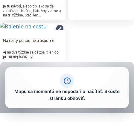
Je tu návod, alebo tip, ako sa dá
zbaliť do príručnej batožiny v zime aj
na tri týždne. Stačí len…
edit
Na cesty pohodlne a úsporne
Aj na dva týždne sa dá zbaliť len do
príručnej batožiny!
error_outline
Mapu sa momentálne nepodarilo načítať. Skúste
stránku obnoviť.