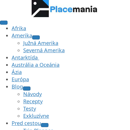
Afrika
Amerika
Južná Amerika
Severná Amerika
Antarktída
Austrália a Oceánia
Ázia
Európa
Blog
Návody
Recepty
Testy
Exkluzívne
Pred cestou