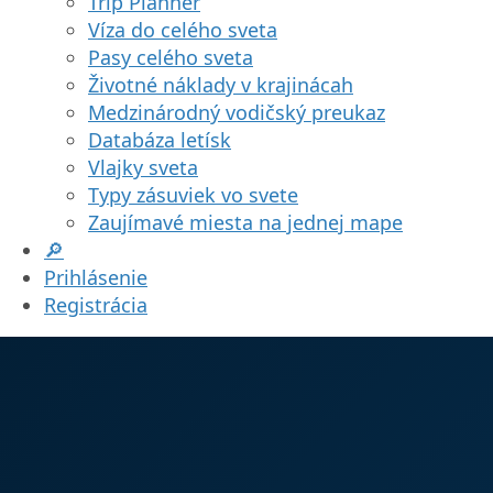
Trip Planner
Víza do celého sveta
Pasy celého sveta
Životné náklady v krajinácah
Medzinárodný vodičský preukaz
Databáza letísk
Vlajky sveta
Typy zásuviek vo svete
Zaujímavé miesta na jednej mape
🔎
Prihlásenie
Registrácia