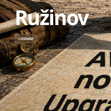
Ružinov
Zdieľať
share