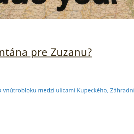
fontána pre Zuzanu?
 vo vnútrobloku medzi ulicami Kupeckého, Záhrad