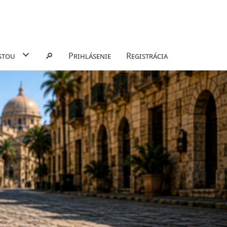
stou
🔎
Prihlásenie
Registrácia