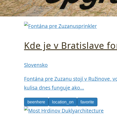
sprinkler
Kde je v Bratislave 
Slovensko
Fontána pre Zuzanu stojí v Ružinove,
kulisa dnes funguje ako…
beenhere
location_on
favorite
architecture