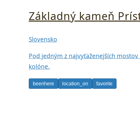
Základný kameň Prí
Slovensko
Pod jedným z najvyťaženejších mostov B
kolóne.
beenhere
location_on
favorite