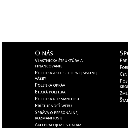
O nás
Sp
Vlastnícka štruktúra a
Pre
financovanie
For
Politika akcieschopnej spätnej
Cen
väzby
Pos
Politika opráv
kro
Etická politika
Zml
Politika rozmanitosti
Štat
Prístupnosť webu
Správa o personálnej
rozmanitosti
Ako pracujeme s dátami