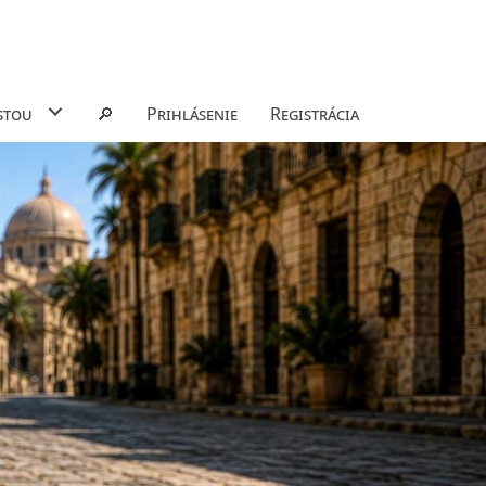
stou
🔎
Prihlásenie
Registrácia