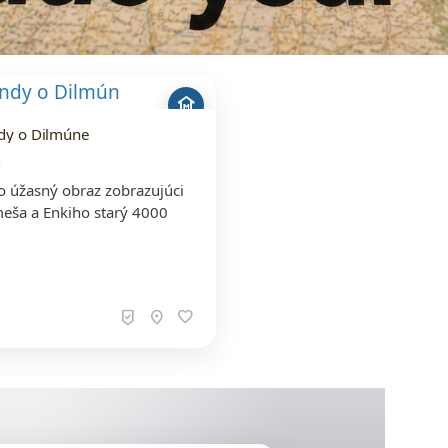
museum
dy o Dilmúne
n
to úžasný obraz zobrazujúci
eša a Enkiho starý 4000
?
beenhere
location_on
favorite