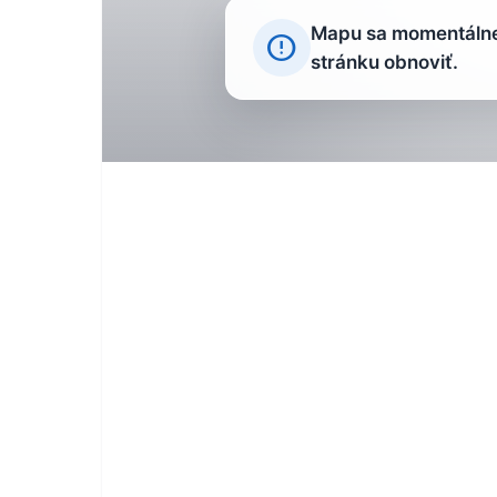
Mapu sa momentálne 
error_outline
stránku obnoviť.