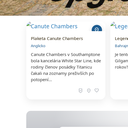
where_to_vote
Plaketa Canute Chambers
Legen
Anglicko
Bahraj
Canute Chambers v Southamptone
Je ten
bola kancelária White Star Line, kde
Gilgam
rodiny členov posádky Titanicu
rokov
čakali na zoznamy preživších po
potopení…
beenhere
location_on
favorite