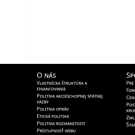
O nás
Sp
Vlastnícka štruktúra a
Pre
financovanie
For
Politika akcieschopnej spätnej
Cen
väzby
Pos
Politika opráv
kro
Etická politika
Zml
Politika rozmanitosti
Štat
Prístupnosť webu