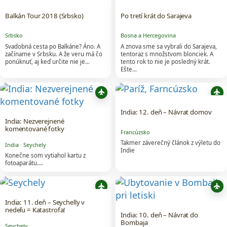
Balkán Tour 2018 (Srbsko)
Po tretí krát do Sarajeva
Srbsko
Bosna a Hercegovina
Svadobná cesta po Balkáne? Áno. A
A znova sme sa vybrali do Sarajeva,
začíname v Srbsku. A že veru má čo
tentoraz s množstvom blonciek. A
ponúknuť, aj keď určite nie je…
tento rok to nie je posledný krát.
Ešte…
flight
flight
India: 12. deň – Návrat domov
India: Nezverejnené
komentované fotky
Francúzsko
Takmer záverečný článok z výletu do
India
·
Seychely
Indie
Konečne som vytiahol kartu z
fotoaparátu....
flight
flight
India: 11. deň – Seychelly v
nedeľu = Katastrofa!
India: 10. deň – Návrat do
Bombaja
Seychely