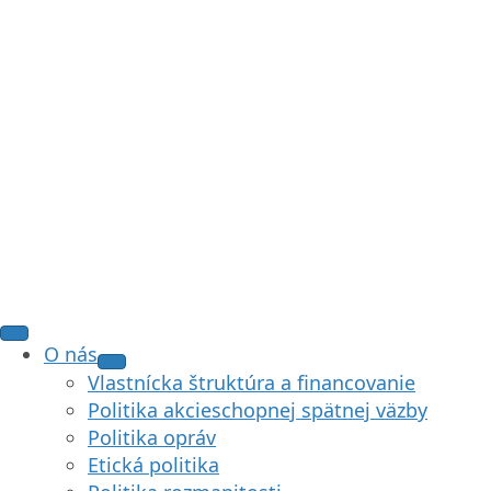
O nás
Vlastnícka štruktúra a financovanie
Politika akcieschopnej spätnej väzby
Politika opráv
Etická politika