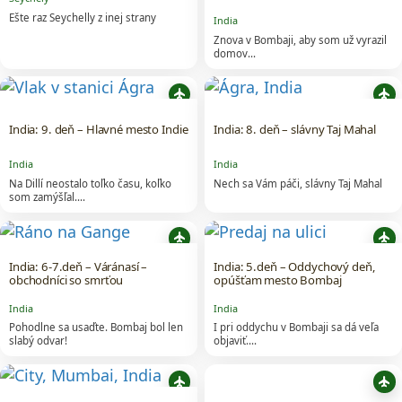
Ešte raz Seychelly z inej strany
India
Znova v Bombaji, aby som už vyrazil
domov...
flight
flight
India: 9. deň – Hlavné mesto Indie
India: 8. deň – slávny Taj Mahal
India
India
Na Dillí neostalo toľko času, koľko
Nech sa Vám páči, slávny Taj Mahal
som zamýšľal....
flight
flight
India: 6-7.deň – Váránasí –
India: 5.deň – Oddychový deň,
obchodníci so smrťou
opúšťam mesto Bombaj
India
India
Pohodlne sa usaďte. Bombaj bol len
I pri oddychu v Bombaji sa dá veľa
slabý odvar!
objaviť....
flight
flight