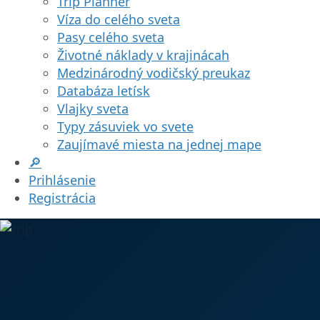
Trip Planner
Víza do celého sveta
Pasy celého sveta
Životné náklady v krajinácah
Medzinárodný vodičský preukaz
Databáza letísk
Vlajky sveta
Typy zásuviek vo svete
Zaujímavé miesta na jednej mape
🔎
Prihlásenie
Registrácia