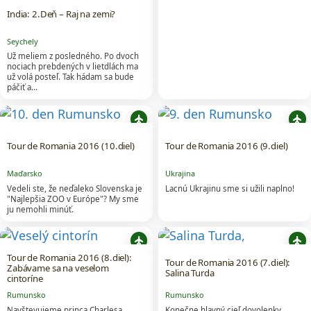
India: 2.Deň – Raj na zemi?
Seychely
Už meliem z posledného. Po dvoch
nociach prebdených v lietdlách ma
už volá posteľ. Tak hádam sa bude
páčiť a…
flight
flight
Tour de Romania 2016 (10.diel)
Tour de Romania 2016 (9.diel)
Maďarsko
Ukrajina
Vedeli ste, že neďaleko Slovenska je
Lacnú Ukrajinu sme si užili naplno!
"Najlepšia ZOO v Európe"? My sme
ju nemohli minúť.
flight
flight
Tour de Romania 2016 (8.diel):
Tour de Romania 2016 (7.diel):
Zabávame sa na veselom
Salina Turda
cintoríne
Rumunsko
Rumunsko
Navštevujeme princa Charlesa,
Konečne hlavný cieľ dovolenky.