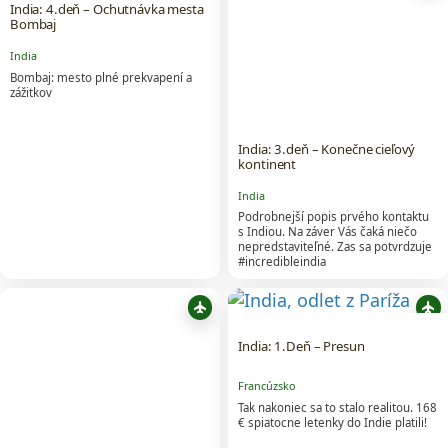
India: 4.deň – Ochutnávka mesta
Bombaj
India
Bombaj: mesto plné prekvapení a
zážitkov
India: 3.deň – Konečne cieľový
kontinent
India
Podrobnejší popis prvého kontaktu
s Indiou. Na záver Vás čaká niečo
nepredstaviteľné. Zas sa potvrdzuje
#incredibleindia
flight
flight
India: 1.Deň – Presun
Francúzsko
Tak nakoniec sa to stalo realitou. 168
€ spiatocne letenky do Indie platili!