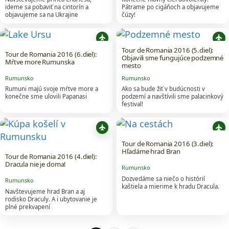
ideme sa pobaviť na cintorín a
Pátrame po cigáňoch a objavujeme
objavujeme sa na Ukrajine
čúzy!
flight
flight
Tour de Romania 2016 (5.diel):
Tour de Romania 2016 (6.diel):
Objavili sme fungujúce podzemné
Mŕtve more Rumunska
mesto
Rumunsko
Rumunsko
Rumuni majú svoje mŕtve more a
Ako sa bude žiť v budúcnosti v
konečne sme ulovili Papanasi
podzemí a navštívili sme palacinkový
festival!
flight
flight
Tour de Romania 2016 (3.diel):
Hľadáme hrad Bran
Tour de Romania 2016 (4.diel):
Dracula nie je doma!
Rumunsko
Dozvedáme sa niečo o histórií
Rumunsko
kaštiela a mierime k hradu Dracula.
Navštevujeme hrad Bran a aj
rodisko Draculy. A i ubytovanie je
plné prekvapení