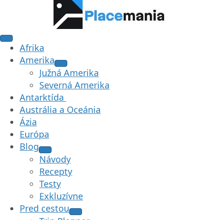
Afrika
Amerika
Južná Amerika
Severná Amerika
Antarktída
Austrália a Oceánia
Ázia
Európa
Blog
Návody
Recepty
Testy
Exkluzívne
Pred cestou