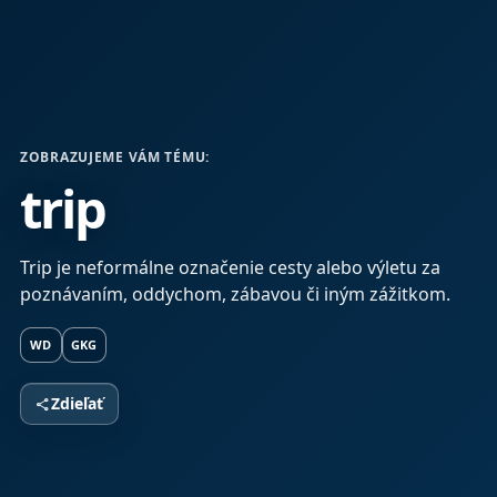
ZOBRAZUJEME VÁM TÉMU:
trip
Trip je neformálne označenie cesty alebo výletu za
poznávaním, oddychom, zábavou či iným zážitkom.
WD
GKG
Zdieľať
share