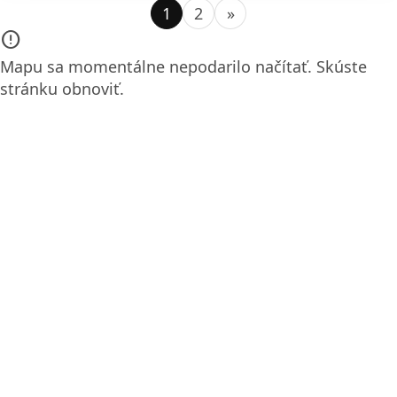
1
2
»
error_outline
Mapu sa momentálne nepodarilo načítať. Skúste
stránku obnoviť.