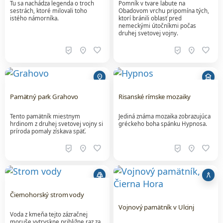
Tu sa nachádza legenda o troch
Pomník v tvare labute na
sestrách, ktoré milovali toho
Obadovom vrchu pripomína tých,
istého námorníka.
ktorí bránili oblasť pred
nemeckými útočníkmi počas
druhej svetovej vojny.
beenhere
location_on
favorite
beenhere
location_on
favorite
location_on
museum
Pamätný park Grahovo
Risanské rímske mozaiky
Tento pamätník miestnym
Jediná známa mozaika zobrazujúca
hrdinom z druhej svetovej vojny si
gréckeho boha spánku Hypnosa.
príroda pomaly získava späť.
beenhere
location_on
favorite
beenhere
location_on
favorite
forest
architecture
Čiernohorský strom vody
Vojnový pamätník v Ulcinj
Voda z kmeňa tejto zázračnej
moruše vytryskne približne raz za