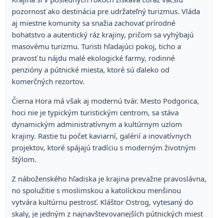
pozornosť ako destinácia pre udržateľný turizmus. Vláda
aj miestne komunity sa snažia zachovať prírodné
bohatstvo a autentický ráz krajiny, pričom sa vyhýbajú
masovému turizmu. Turisti hľadajúci pokoj, ticho a
pravosť tu nájdu malé ekologické farmy, rodinné
penzióny a pútnické miesta, ktoré sú ďaleko od
komerčných rezortov.
Čierna Hora má však aj modernú tvár. Mesto Podgorica,
hoci nie je typickým turistickým centrom, sa stáva
dynamickým administratívnym a kultúrnym uzlom
krajiny. Rastie tu počet kaviarní, galérií a inovatívnych
projektov, ktoré spájajú tradíciu s moderným životným
štýlom.
Z náboženského hľadiska je krajina prevažne pravoslávna,
no spolužitie s moslimskou a katolíckou menšinou
vytvára kultúrnu pestrosť. Kláštor Ostrog, vytesaný do
skaly, je jedným z najnavštevovanejších pútnických miest