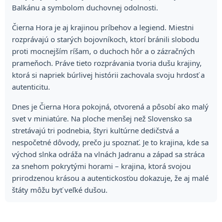
Balkánu a symbolom duchovnej odolnosti.
Čierna Hora je aj krajinou príbehov a legiend. Miestni
rozprávajú o starých bojovníkoch, ktorí bránili slobodu
proti mocnejším ríšam, o duchoch hôr a o zázračných
prameňoch. Práve tieto rozprávania tvoria dušu krajiny,
ktorá si napriek búrlivej histórii zachovala svoju hrdosť a
autenticitu.
Dnes je Čierna Hora pokojná, otvorená a pôsobí ako malý
svet v miniatúre. Na ploche menšej než Slovensko sa
stretávajú tri podnebia, štyri kultúrne dedičstvá a
nespočetné dôvody, prečo ju spoznať. Je to krajina, kde sa
východ slnka odráža na vlnách Jadranu a západ sa stráca
za snehom pokrytými horami – krajina, ktorá svojou
prirodzenou krásou a autentickosťou dokazuje, že aj malé
štáty môžu byť veľké dušou.