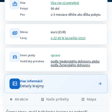
Víza
Víza nie sú potrebné
badge
Pobyt
90 dní
Pas
o 3 mesiace dlhšie ako dĺžka pobytu
Mena
euro (EUR)
payments
Ceny
o 22,40 % lacnejšie
(2025)
Smer jazdy
vpravo
directions_car
Vodičský preukaz
podľa Viedenského dohovoru alebo
podľa Ženevského dohovoru
Viac informácií
fact_check
arrow_forward
Detaily krajiny
Atrakcie
Naše príbehy
Mapa
Čierna Hora, malá balkánska krajina na pobreží