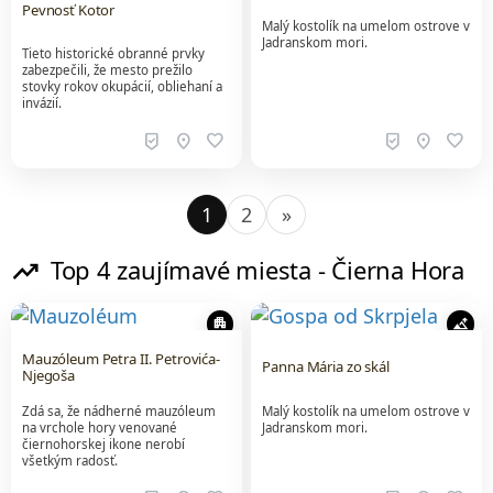
Pevnosť Kotor
Malý kostolík na umelom ostrove v
Jadranskom mori.
Tieto historické obranné prvky
zabezpečili, že mesto prežilo
stovky rokov okupácií, obliehaní a
invázií.
beenhere
location_on
favorite
beenhere
location_on
favorite
1
2
»
trending_up
Top 4 zaujímavé miesta - Čierna Hora
apartment
altitude
Mauzóleum Petra II. Petrovića-
Panna Mária zo skál
Njegoša
Zdá sa, že nádherné mauzóleum
Malý kostolík na umelom ostrove v
na vrchole hory venované
Jadranskom mori.
čiernohorskej ikone nerobí
všetkým radosť.