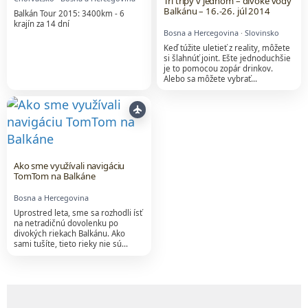
Tri tripy v jednom – divoké vody
Balkánu – 16.-26. júl 2014
Balkán Tour 2015: 3400km - 6
krajín za 14 dní
Bosna a Hercegovina
·
Slovinsko
Keď túžite uletieť z reality, môžete
si šlahnúť joint. Ešte jednoduchšie
je to pomocou zopár drinkov.
Alebo sa môžete vybrať…
flight
Ako sme využívali navigáciu
TomTom na Balkáne
Bosna a Hercegovina
Uprostred leta, sme sa rozhodli ísť
na netradičnú dovolenku po
divokých riekach Balkánu. Ako
sami tušíte, tieto rieky nie sú…
Obsah, ceny, dostupnosť a rezervácie poskytuje ex