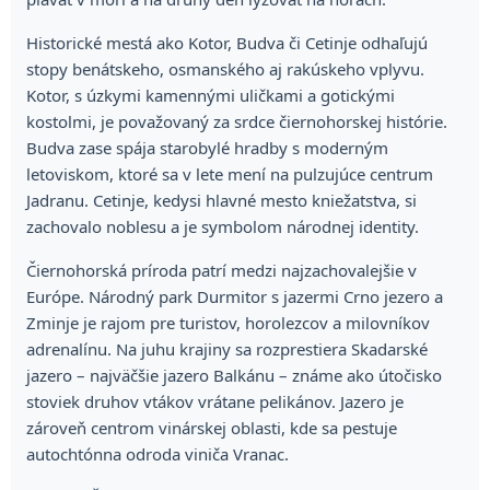
Historické mestá ako Kotor, Budva či Cetinje odhaľujú
stopy benátskeho, osmanského aj rakúskeho vplyvu.
Kotor, s úzkymi kamennými uličkami a gotickými
kostolmi, je považovaný za srdce čiernohorskej histórie.
Budva zase spája starobylé hradby s moderným
letoviskom, ktoré sa v lete mení na pulzujúce centrum
Jadranu. Cetinje, kedysi hlavné mesto kniežatstva, si
zachovalo noblesu a je symbolom národnej identity.
Čiernohorská príroda patrí medzi najzachovalejšie v
Európe. Národný park Durmitor s jazermi Crno jezero a
Zminje je rajom pre turistov, horolezcov a milovníkov
adrenalínu. Na juhu krajiny sa rozprestiera Skadarské
jazero – najväčšie jazero Balkánu – známe ako útočisko
stoviek druhov vtákov vrátane pelikánov. Jazero je
zároveň centrom vinárskej oblasti, kde sa pestuje
autochtónna odroda viniča Vranac.