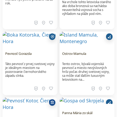
Na vrchole tohto letoviska starého
rok.
ako doba bronzová sa nachádza
neuveriteľná vojnová socha s
výhľadom na pláže pod ním.
beenhere
location_on
favorite
beenhere
location_on
favorite
explore
altitude
Pevnosť Gorazda
Ostrov Mamula
Táto pevnosť z prvej svetovej vojny
Tento ostrov, bývalá vojenská
je ideálnym miestom na
pevnosť a miesto nevýslovných
pozorovanie čiernohorského
hrôz počas druhej svetovej vojny,
západu slnka.
sa môže stať ďalším luxusným
letoviskom na…
beenhere
location_on
favorite
beenhere
location_on
favorite
account_balance
altitude
Panna Mária zo skál