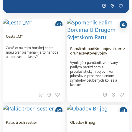
beenhere
location_on
favorite
av_timer
park
Cesta „M“
Zatáčky na tejto horskej ceste
Pamätník padlým bojovníkom z
majú tvar písmena - je to náhoda
druhej svetovej vojny
alebo symbol lásky?
Vynikajúci pamätník venovaný
padlým partizánom a
protifašistickým bojovníkom
Juhoslávie prostredníctvom
symbolov ozubených kolies a
kvetov.
beenhere
location_on
favorite
beenhere
location_on
favorite
hotel
receipt_long
Palác troch sestier
Obadov Brijeg