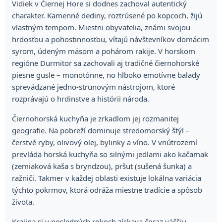
Vidiek v Čiernej Hore si dodnes zachoval autentický
charakter. Kamenné dediny, roztrúsené po kopcoch, žijú
vlastným tempom. Miestni obyvatelia, známi svojou
hrdosťou a pohostinnosťou, vítajú návštevníkov domácim
syrom, údeným mäsom a pohárom rakije. V horskom
regióne Durmitor sa zachovali aj tradičné čiernohorské
piesne gusle – monotónne, no hlboko emotívne balady
sprevádzané jedno-strunovým nástrojom, ktoré
rozprávajú o hrdinstve a histórii národa.
Čiernohorská kuchyňa je zrkadlom jej rozmanitej
geografie. Na pobreží dominuje stredomorský štýl –
čerstvé ryby, olivový olej, bylinky a víno. V vnútrozemí
prevláda horská kuchyňa so silnými jedlami ako kačamak
(zemiaková kaša s bryndzou), pršut (sušená šunka) a
ražniči. Takmer v každej oblasti existuje lokálna variácia
týchto pokrmov, ktorá odráža miestne tradície a spôsob
života.
Krajina si v posledných rokoch získava čoraz väčšiu