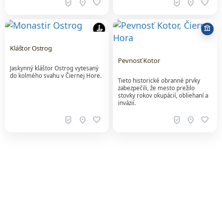
beenhere
location_on
favorite
beenhere
location_on
favorite
candle
account_balance
Kláštor Ostrog
Pevnosť Kotor
Jaskynný kláštor Ostrog vytesaný
do kolmého svahu v Čiernej Hore.
Tieto historické obranné prvky
zabezpečili, že mesto prežilo
stovky rokov okupácií, obliehaní a
invázií.
beenhere
location_on
favorite
beenhere
location_on
favorite