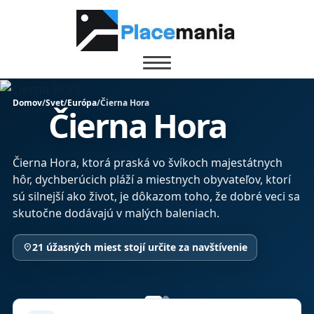
Domov
/
Svet
/
Európa
/
Čierna Hora
Čierna Hora
Čierna Hora, ktorá praská vo švíkoch majestátnych
hôr, dychberúcich pláží a miestnych obyvateľov, ktorí
sú silnejší ako život, je dôkazom toho, že dobré veci sa
skutočne dodávajú v malých baleniach.
21 úžasných miest stojí určite za navštívenie
location_on