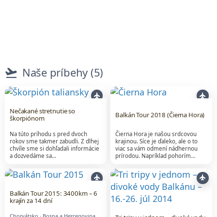
flight_takeoff
Naše príbehy (5)
flight
flight
Nečakané stretnutie so
Balkán Tour 2018 (Čierna Hora)
škorpiónom
Na túto príhodu s pred dvoch
Čierna Hora je našou srdcovou
rokov sme takmer zabudli. Z dlhej
krajinou. Síce je ďaleko, ale o to
chvíle sme si dohľadali informácie
viac sa vám odmení nádhernou
a dozvedáme sa…
prírodou. Napríklad pohorím…
flight
flight
Balkán Tour 2015: 3400km – 6
krajín za 14 dní
Chorvátsko
·
Bosna a Hercegovina