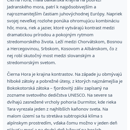
Jadranského mora, patrí k najpôsobivejším a
najrozmanitejším častiam juhovýchodnej Európy. Napriek
svojej neveľkej rozlohe ponúka ohromujúcu kombináciu
hôr, mora, riek a jazier, ktoré vytvárajú kontrast medzi
dramatickou prírodou a pokojným rytmom
stredomorského života. Leží medzi Chorvátskom, Bosnou
a Hercegovinou, Srbskom, Kosovom a Albánskom, čo z
nej robí skutočný most medzi slovanským a
stredomorským svetom.
Čierna Hora je krajina kontrastov. Na západe ju obmývajú
hlboké zátoky a pobrežné útesy, z ktorých najznámejšia je
Bokokotorská zátoka – fjordovitý záliv zapísaný na
zozname svetového dedičstva UNESCO. Na severe sa
dvíhajú zasnežené vrcholy pohoria Durmitor, kde rieka
Tara vyrezala jeden z najhlbších kaňonov sveta. Na
malom území sa tu stretáva subtropická klíma s
alpínskym prostredím, vďaka čomu možno v jeden deň
plávať v morí a na druhý deň lyžovať na horách.