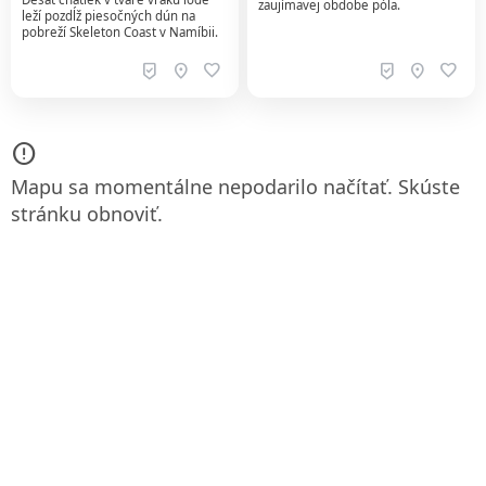
zaujímavej obdobe póla.
leží pozdĺž piesočných dún na
pobreží Skeleton Coast v Namíbii.
beenhere
location_on
favorite
beenhere
location_on
favorite
error_outline
Mapu sa momentálne nepodarilo načítať. Skúste
stránku obnoviť.