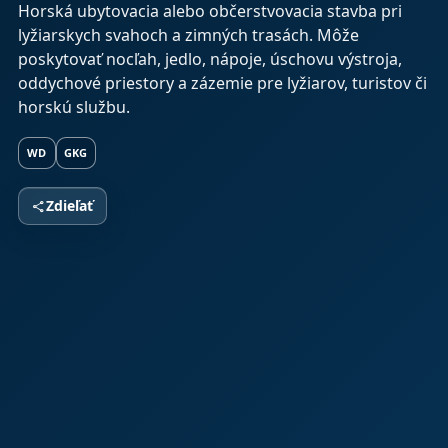
Horská ubytovacia alebo občerstvovacia stavba pri
lyžiarskych svahoch a zimných trasách. Môže
poskytovať nocľah, jedlo, nápoje, úschovu výstroja,
oddychové priestory a zázemie pre lyžiarov, turistov či
horskú službu.
WD
GKG
Zdieľať
share