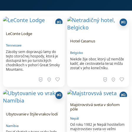
hotel
hotel
LeConte Lodge
Hotel Casanus
Tennessee
Zásoby sem dopravujú lamy do
Belgicko
tejto storočnej hospody, ktorá je
Niekde žije obor, ktorý už nemôže
dostupná len po turistických
kadiť, ale cestovatelia teraz môžu
chodníkoch v pohorí Great Smoky
zostať v jeho konečníku.
Mountains.
beenhere
location_on
favorite
beenhere
location_on
favorite
hotel
hotel
Majstrovstvá sveta v sloňom
póle
Ubytovanie v štýle vrakov lodí
Nepál
Od roku 1982 je Nepál hostiteľom
Namíbia
majstrovstiev sveta vo veľmi
Desať chatiek v tvare vraku lode