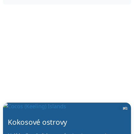
hotel
Kokosové ostrovy