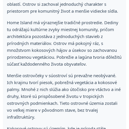
oblastí. Ostrov si zachoval jednoduchý charakter s
priestorom pre komunitný život a menšie vidiecke sídla.
Home Island má výraznejšie tradičné prostredie. Dediny
tu odrážajú kultúrne zvyky miestnej komunity, pričom
architektúra pozostáva z jednoduchých stavieb z
prírodných materiálov. Ostrov má pokojný ráz, s
množstvom kokosových hájov a úsekov so zachovanou
prirodzenou vegetáciou. Pobrežie a lagúna tvoria dôležitú
súčasť každodenného života obyvateľov.
Menšie ostrovčeky v súostroví sú prevažne neobývané.
Ich krajinu tvorí piesok, pobrežná vegetácia a kokosové
palmy. Mnohé z nich slúžia ako útočisko pre vtáctvo a iné
druhy, ktoré sú prispôsobené životu v tropických
ostrovných podmienkach. Tieto ostrovné územia zostali
vo veľkej miere v pôvodnom stave, bez trvalej
infraštruktúry.
Kokosové ostrovy sú územím, kde je príroda stále