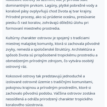
dominantným prvkom. Lagúny, plytké pobrežné vody a
koralové pásy ovplyvňujú chod života aj tvar krajiny.
Prírodné procesy, ako sú prúdenie oceánu, presúvanie
piesku či rast koralov, zohrávajú dôležitú úlohu pri
formovaní miestneho prostredia.
Kultúrny charakter ostrovov je spojený s tradíciami
miestnej malajskej komunity, ktorá si zachovala pôvodné
zvyky, remeslá a spoločenské štruktúry. Architektúra a
spôsob života sú prispôsobené tropickému prostrediu a
obmedzeným prírodným zdrojom, čo vytvára osobitý
ostrovný ráz.
Kokosové ostrovy tak predstavujú jednoduché a
izolované ostrovné územie s tradičnými komunitami,
pokojnou krajinou a prírodným prostredím, ktoré si
zachovalo pôvodnú podobu. Väčšina ostrovov zostáva
neosídlená a odráža prirodzený charakter tropického
koralového súostrovia.