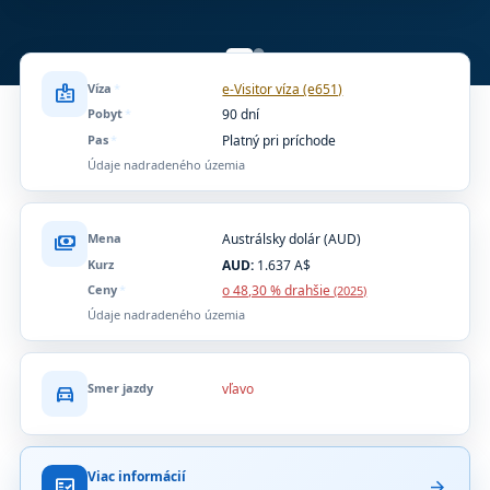
Víza
*
e-Visitor víza (e651)
badge
Pobyt
*
90 dní
Pas
*
Platný pri príchode
Údaje nadradeného územia
Mena
Austrálsky dolár (AUD)
payments
Kurz
AUD:
1.637 A$
Ceny
*
o 48,30 % drahšie
(2025)
Údaje nadradeného územia
Smer jazdy
vľavo
directions_car
Viac informácií
fact_check
arrow_forward