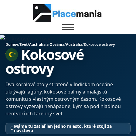
Domov
/
Svet
/
Austrália a Oceánia
/
Austrália
/
Kokosové ostrovy
Kokosové
ostrovy
Dva koralové atoly stratené v Indickom oceáne
ukrývajú lagúny, kokosové palmy a malajskú
komunitu s vlastným ostrovným časom. Kokosové
ostrovy vyzerajú nenápadne, kým sa pod hladinou
neotvorí ich farebný svet.
Máme tu zatiaľ len jedno miesto, ktoré stojí za
location_on
návštevu