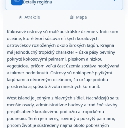
Detaily regiónu
Atrakcie
Mapa
Kokosové ostrovy sú malé austrálske územie v Indickom
oceáne, ktoré tvorí sústava nízkych koralových
ostrovčekov rozložených okolo širokých lagún. Krajina
má jednoduchý tropický charakter – úzke pásy pevniny
pokryté kokosovými palmami, pieskom a nízkou
vegetáciou, pričom veľká časť územia zostáva neobývaná
a takmer nedotknutá. Ostrovy sú obklopené plytkými
lagúnami a otvoreným oceánom, čo určuje podobu
prostredia aj spôsob života miestnych komunít.
West Island je jedným z hlavných sídiel. Nachádzajú sa tu
menšie osady, administratívne budovy a tradičné stavby
prispôsobené koralovému podložiu a tropickému
podnebiu. Terén je mierny, rovinný a pokrytý palmami,
pričom život je sústredený najmä okolo pobrežných