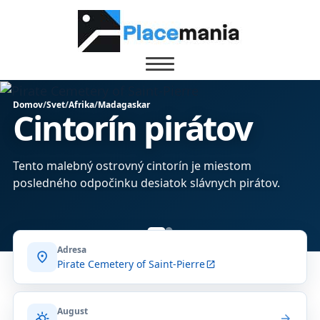
Domov
/
Svet
/
Afrika
/
Madagaskar
Cintorín pirátov
Tento malebný ostrovný cintorín je miestom
posledného odpočinku desiatok slávnych pirátov.
Adresa
location_on
Pirate Cemetery of Saint-Pierre
open_in_new
August
partly_cloudy_day
arrow_forward