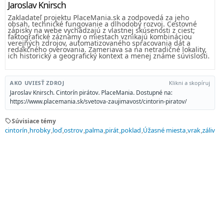
Jaroslav Knirsch
Zakladateľ projektu PlaceMania.sk a zodpovedá za jeho
obsah, technické fungovanie a dlhodobý rozvoj. Cestovné
zápisky na webe vychádzajú z vlastnej skúsenosti z ciest;
faktografické záznamy o miestach vznikajú kombináciou
verejných zdrojov, automatizovaného spracovania dát a
redakčného overovania. Zameriava sa na netradičné lokality,
ich historický a geografický kontext a menej známe súvislosti.
AKO UVIESŤ ZDROJ
Klikni a skopíruj
Jaroslav Knirsch. Cintorín pirátov. PlaceMania. Dostupné na:
https://www.placemania.sk/svetova-zaujimavost/cintorin-piratov/
sell
Súvisiace témy
cintorín
hrobky
loď
ostrov
palma
pirát
poklad
Úžasné miesta
vrak
záliv