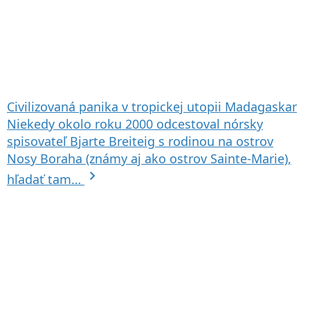
Civilizovaná panika v tropickej utopii
Madagaskar
Niekedy okolo roku 2000 odcestoval nórsky
spisovateľ Bjarte Breiteig s rodinou na ostrov
Nosy Boraha (známy aj ako ostrov Sainte-Marie),
chevron_right
hľadať tam…