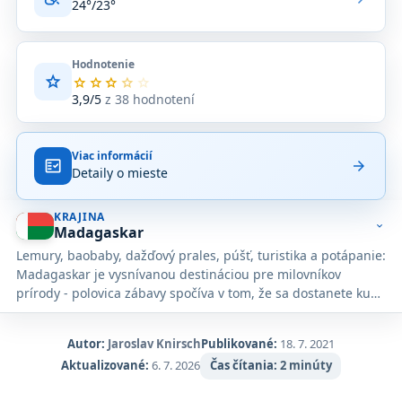
24°/23°
Hodnotenie
star
Priemerné
star
star
star
star
star
hodnotenie
3,9/5
z 38 hodnotení
3,9
z
5
Viac informácií
na
fact_check
arrow_forward
Detaily o mieste
základe
38
hodnotení
KRAJINA
na
expand_more
Madagaskar
Google
Lemury, baobaby, dažďový prales, púšť, turistika a potápanie:
Maps.
Madagaskar je vysnívanou destináciou pre milovníkov
prírody - polovica zábavy spočíva v tom, že sa dostanete ku
všetkým týmto neuveriteľným atrakciám.
Autor:
Jaroslav Knirsch
Publikované:
18. 7. 2021
Aktualizované:
6. 7. 2026
Čas čítania:
2 minúty