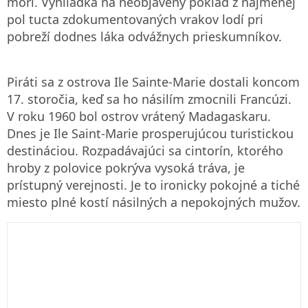
mori. Vyhliadka na neobjavený poklad z najmenej
pol tucta zdokumentovaných vrakov lodí pri
pobreží dodnes láka odvážnych prieskumníkov.
Piráti sa z ostrova Ile Sainte-Marie dostali koncom
17. storočia, keď sa ho násilím zmocnili Francúzi.
V roku 1960 bol ostrov vrátený Madagaskaru.
Dnes je Ile Saint-Marie prosperujúcou turistickou
destináciou. Rozpadávajúci sa cintorín, ktorého
hroby z polovice pokrýva vysoká tráva, je
prístupný verejnosti. Je to ironicky pokojné a tiché
miesto plné kostí násilných a nepokojných mužov.