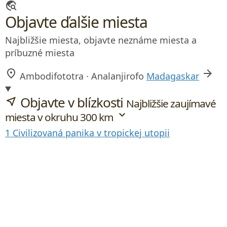
travel_explore
Objavte ďalšie miesta
Najbližšie miesta, objavte neznáme miesta a
príbuzné miesta
location_on
arrow_forward
Ambodifototra · Analanjirofo
Madagaskar
Objavte v blízkosti
near_me
Najbližšie zaujímavé
expand_more
miesta v okruhu 300 km
1
Civilizovaná panika v tropickej utopii