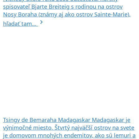
spisovateľ Bjarte Breiteig s rodinou na ostrov
Nosy Boraha (známy aj ako ostrov Sainte-Marie),
chevron_right
hľadať tam…
Tsingy de Bemaraha
Madagaskar
Madagaskar je
výnimočné miesto. Štvrtý najväčší ostrov na svete
je domovom mnohých endemitov, ako sú lemuri a