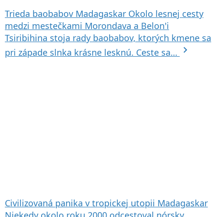
Trieda baobabov
Madagaskar
Okolo lesnej cesty
medzi mestečkami Morondava a Belon'i
Tsiribihina stoja rady baobabov, ktorých kmene sa
chevron_right
pri západe slnka krásne lesknú. Ceste sa…
Civilizovaná panika v tropickej utopii
Madagaskar
Niekedy okolo roku 2000 odcestoval nórsky