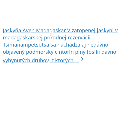
Jaskyňa Aven
Madagaskar
V zatopenej jaskyni v
madagaskarskej prírodnej rezervácii
Tsimanampetsotsa sa nachádza aj nedávno
objavený podmorský cintorín plný fosílií dávno
chevron_right
vyhynutých druhov, z ktorých…