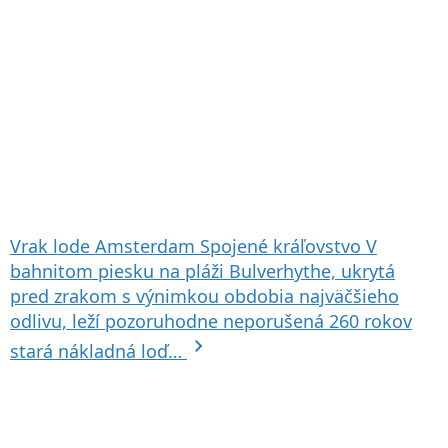
Vrak lode Amsterdam
Spojené kráľovstvo
V
bahnitom piesku na pláži Bulverhythe, ukrytá
pred zrakom s výnimkou obdobia najväčšieho
odlivu, leží pozoruhodne neporušená 260 rokov
chevron_right
stará nákladná loď…