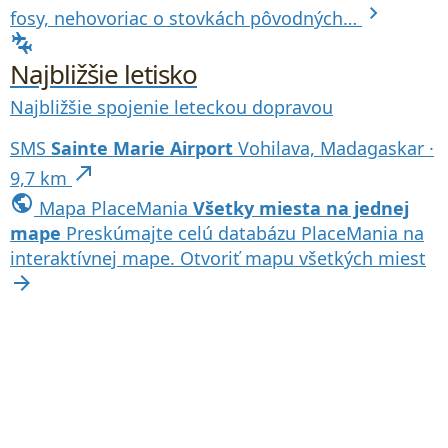
chevron_right
fosy, nehovoriac o stovkách pôvodných…
connecting_airports
Najbližšie letisko
Najbližšie spojenie leteckou dopravou
SMS
Sainte Marie Airport
Vohilava, Madagaskar ·
north_east
9,7 km
public
Mapa PlaceMania
Všetky miesta na jednej
mape
Preskúmajte celú databázu PlaceMania na
interaktívnej mape.
Otvoriť mapu všetkých miest
arrow_forward