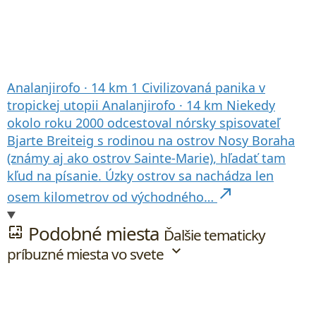
Analanjirofo
·
14 km
1
Civilizovaná panika v
tropickej utopii
Analanjirofo
·
14 km
Niekedy
okolo roku 2000 odcestoval nórsky spisovateľ
Bjarte Breiteig s rodinou na ostrov Nosy Boraha
(známy aj ako ostrov Sainte-Marie), hľadať tam
kľud na písanie. Úzky ostrov sa nachádza len
north_east
osem kilometrov od východného…
Podobné miesta
wallpaper
Ďalšie tematicky
expand_more
príbuzné miesta vo svete