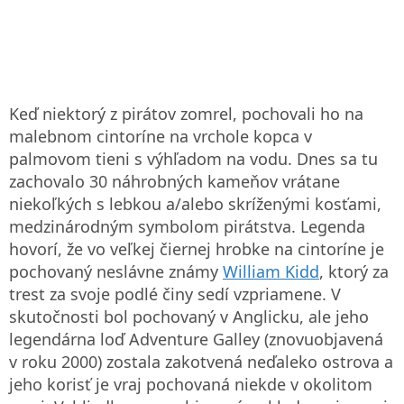
Keď niektorý z pirátov zomrel, pochovali ho na
malebnom cintoríne na vrchole kopca v
palmovom tieni s výhľadom na vodu. Dnes sa tu
zachovalo 30 náhrobných kameňov vrátane
niekoľkých s lebkou a/alebo skríženými kosťami,
medzinárodným symbolom pirátstva. Legenda
hovorí, že vo veľkej čiernej hrobke na cintoríne je
pochovaný neslávne známy
William Kidd
, ktorý za
trest za svoje podlé činy sedí vzpriamene. V
skutočnosti bol pochovaný v Anglicku, ale jeho
legendárna loď Adventure Galley (znovuobjavená
v roku 2000) zostala zakotvená neďaleko ostrova a
jeho korisť je vraj pochovaná niekde v okolitom