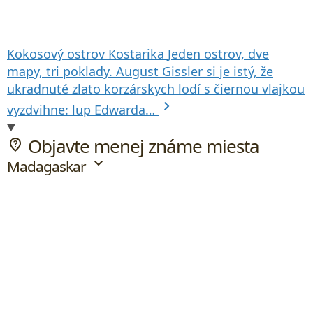
Kokosový ostrov
Kostarika
Jeden ostrov, dve
mapy, tri poklady. August Gissler si je istý, že
ukradnuté zlato korzárskych lodí s čiernou vlajkou
chevron_right
vyzdvihne: lup Edwarda…
Objavte menej známe miesta
not_listed_location
expand_more
Madagaskar