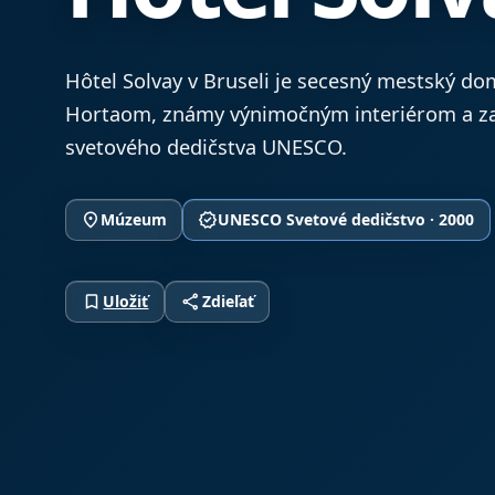
Hôtel Solvay v Bruseli je secesný mestský d
Hortaom, známy výnimočným interiérom a z
svetového dedičstva UNESCO.
place
verified
Múzeum
UNESCO Svetové dedičstvo · 2000
bookmark_border
share
Uložiť
Zdieľať