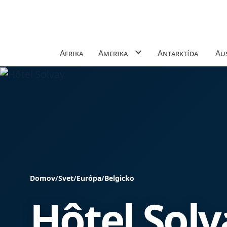
Afrika
Amerika
Antarktída
Aus
Domov
/
Svet
/
Európa
/
Belgicko
Hôtel Solv