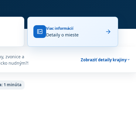
Viac informácií
arrow_forward
fact_check
Detaily o mieste
y, zvonice a
Zobraziť detaily krajiny
expand_more
lgicko nudným?!
a:
1 minúta