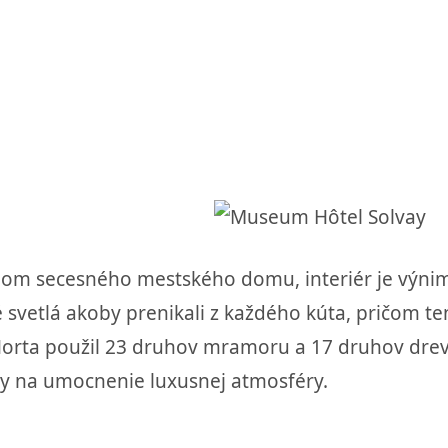
kladom secesného mestského domu, interiér je výni
né svetlá akoby prenikali z každého kúta, pričom 
orta použil 23 druhov mramoru a 17 druhov dreva
ny na umocnenie luxusnej atmosféry.