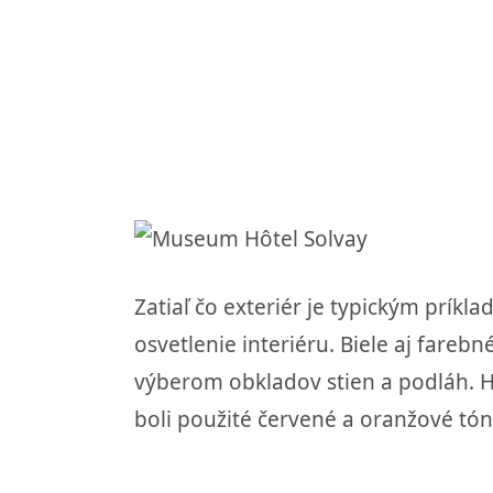
Zatiaľ čo exteriér je typickým prí
osvetlenie interiéru. Biele aj fareb
výberom obkladov stien a podláh. H
boli použité červené a oranžové tó