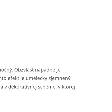
močný. Obzvlášť nápadné je
tento efekt je umelecky zjemnený
 v dekoratívnej schéme, v ktorej