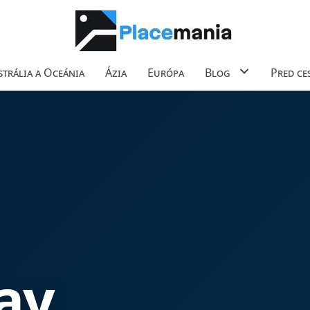
trália a Oceánia
Ázia
Európa
Blog
Pred ce
ay