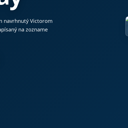
om navrhnutý Victorom
apísaný na zozname