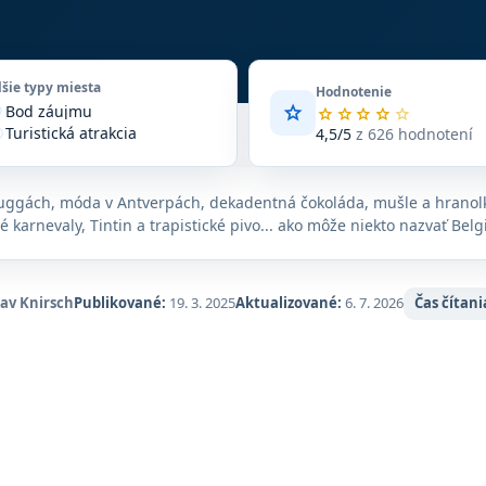
lšie typy miesta
Hodnotenie
star
Bod záujmu
vote
Priemerné
star
star
star
star
star
Turistická atrakcia
hodnotenie
4,5/5
z 626 hodnotení
ore
4,5
Zariadenie
n_on
z
5
uggách, móda v Antverpách, dekadentná čokoláda, mušle a hranolk
na
é karnevaly, Tintin a trapistické pivo... ako môže niekto nazvať Be
základe
626
hodnotení
na
lav Knirsch
Publikované:
19. 3. 2025
Aktualizované:
6. 7. 2026
Čas čítani
Google
Maps.