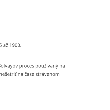
5 až 1900.
 Solvayov proces používaný na
 nešetriť na čase strávenom