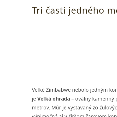
Tri časti jedného m
Veľké Zimbabwe nebolo jedným komp
je
Veľká ohrada
– oválny kamenný p
metrov. Múr je vystavaný zo žulovýc
výnimočná aj v širšom časovom kon