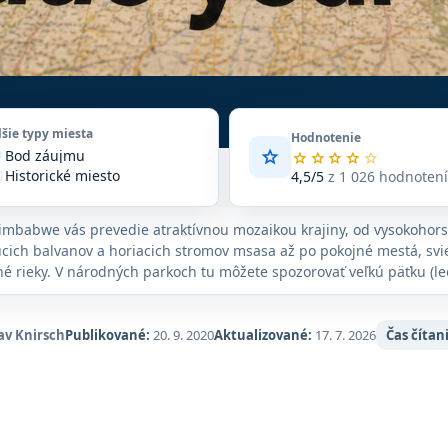
lšie typy miesta
Hodnotenie
star
Bod záujmu
vote
Priemerné
star
star
star
star
star
Historické miesto
hodnotenie
4,5/5
z 1 026 hodnoten
_edu
4,5
Pamiatka
long
z
Turistická atrakcia
ore
5
imbabwe vás prevedie atraktívnou mozaikou krajiny, od vysokohors
Zariadenie
n_on
na
cich balvanov a horiacich stromov msasa až po pokojné mestá, svi
základe
né rieky. V národných parkoch tu môžete spozorovať veľkú päťku (leo
1 026
slon a byvol), objavovať archeologické pamiatky zapísané na zozna
hodnotení
va a žasnúť nad jedným z prírodných divov sveta, Viktóriinými vo
na
av Knirsch
Publikované:
20. 9. 2020
Aktualizované:
17. 7. 2026
Čas čítan
Google
Maps.