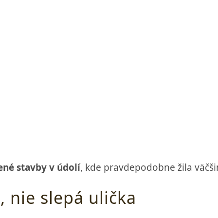
né stavby v údolí
, kde pravdepodobne žila väčši
nie slepá ulička