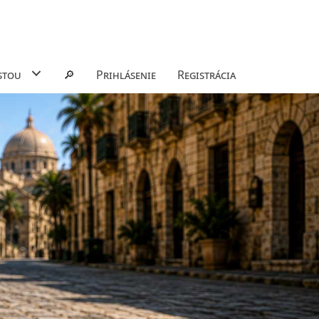
stou
🔎
Prihlásenie
Registrácia