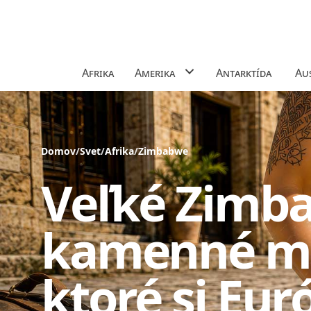
Afrika
Amerika
Antarktída
Aus
Domov
/
Svet
/
Afrika
/
Zimbabwe
Veľké Zimb
kamenné me
ktoré si Eur