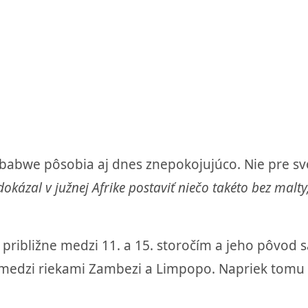
bwe pôsobia aj dnes znepokojujúco. Nie pre svoj
dokázal v južnej Afrike postaviť niečo takéto bez mal
ribližne medzi 11. a 15. storočím a jeho pôvod 
edzi riekami Zambezi a Limpopo. Napriek tomu pr