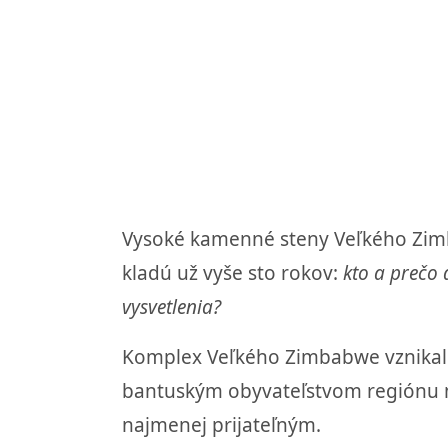
Vysoké kamenné steny Veľkého Zimba
kladú už vyše sto rokov:
kto a prečo 
vysvetlenia?
Komplex Veľkého Zimbabwe vznikal p
bantuským obyvateľstvom regiónu m
najmenej prijateľným.