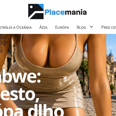
trália a Oceánia
Ázia
Európa
Blog
Pred ce
abwe:
sto,
ópa dlho