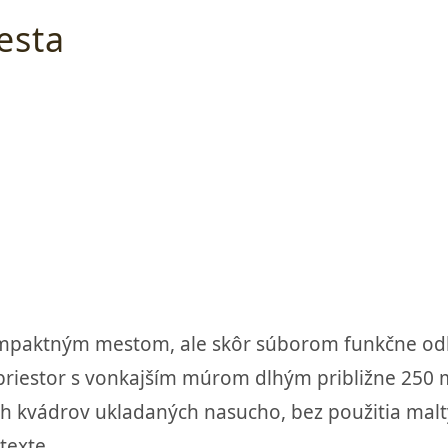
esta
aktným mestom, ale skôr súborom funkčne odliš
riestor s vonkajším múrom dlhým približne 250 
h kvádrov ukladaných nasucho, bez použitia malty,
texte.