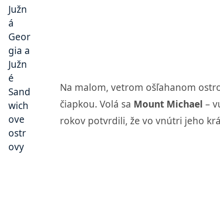
Na malom, vetrom ošľahanom ostrov
čiapkou. Volá sa
Mount Michael
– v
rokov potvrdili, že vo vnútri jeho k