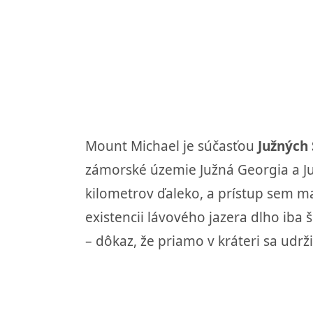
Mount Michael je súčasťou
Južných
zámorské územie Južná Georgia a Južn
kilometrov ďaleko, a prístup sem m
existencii lávového jazera dlho iba 
– dôkaz, že priamo v kráteri sa udrž