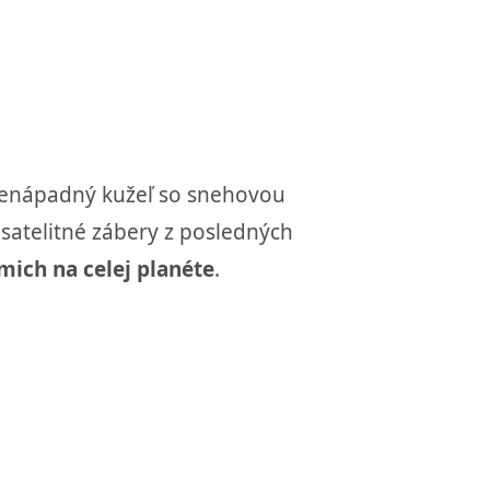
nenápadný kužeľ so snehovou
 satelitné zábery z posledných
mich na celej planéte
.