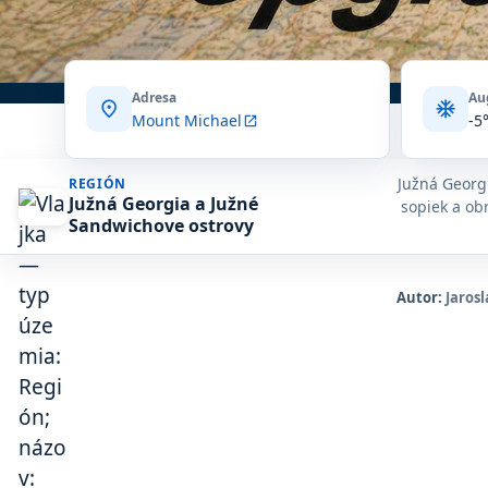
Adresa
Au
location_on
ac_unit
Mount Michael
-5
open_in_new
Južná Georgi
REGIÓN
Južná Georgia a Južné
sopiek a ob
Sandwichove ostrovy
Autor:
Jarosl