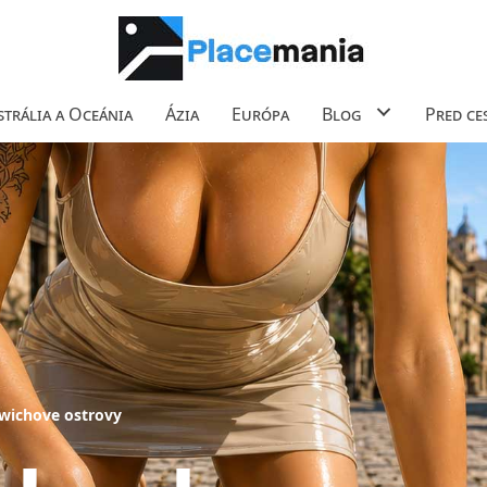
trália a Oceánia
Ázia
Európa
Blog
Pred ce
dwichove ostrovy