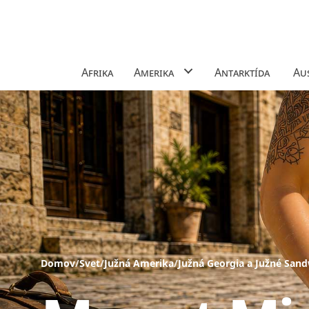
Afrika
Amerika
Antarktída
Aus
Domov
/
Svet
/
Južná Amerika
/
Južná Georgia a Južné San