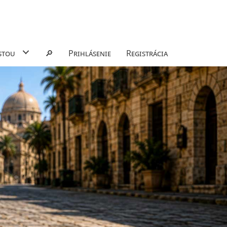
stou
🔎
Prihlásenie
Registrácia