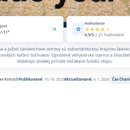
Hodnotenie
gust
arrow_forward
star
Priemerné
star
star
star
star
star
°/-11°
hodnotenie
4,9/5
z 21 hodnotení
4,9
z
a a Južné Sandwichove ostrovy sú subantarktickou krajinou ľadovc
5
rovských kolónií tučniakov. Opustené veľrybárske stanice a Shackle
na
základe
dodávajú divokej prírode nečakane ľudskú stopu.
21
hodnotení
na
av Knirsch
Publikované:
10. 10. 2025
Aktualizované:
6. 7. 2026
Čas čítan
Google
Maps.