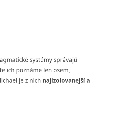
magmatické systémy správajú
vete ich poznáme len osem,
chael je z nich
najizolovanejší a