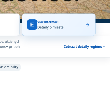
Viac informácií
arrow_forward
fact_check
Detaily o mieste
ov, aktívnych
tonov príbeh
Zobraziť detaily regiónu
expand_more
ia:
2 minúty