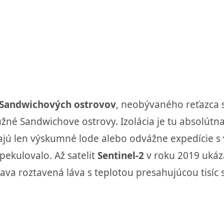
 Sandwichových ostrovov
, neobývaného reťazca s
é Sandwichove ostrovy. Izolácia je tu absolútna – 
ajú len výskumné lode alebo odvážne expedície s 
špekulovalo. Až satelit
Sentinel-2
v roku 2019 ukáz
iava roztavená láva s teplotou presahujúcou tisíc 