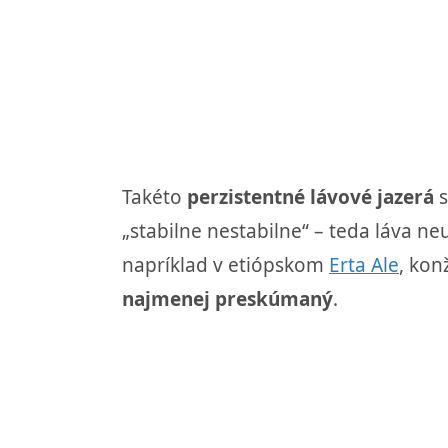
Takéto
perzistentné lávové jazerá
s
„stabilne nestabilne“ – teda láva n
napríklad v etiópskom
Erta Ale
, kon
najmenej preskúmaný
.