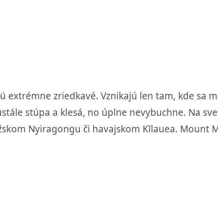
ú extrémne zriedkavé. Vznikajú len tam, kde sa 
eustále stúpa a klesá, no úplne nevybuchne. Na s
žskom Nyiragongu či havajskom Kīlauea. Mount Mi