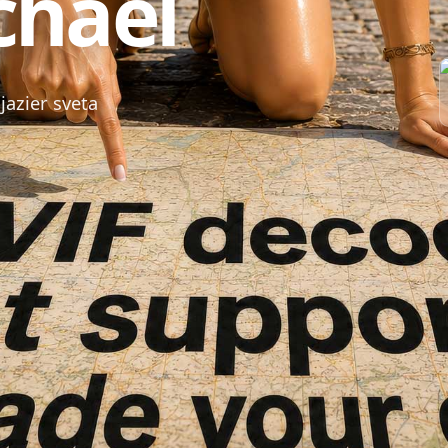
chael
jazier sveta