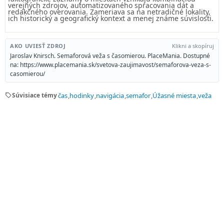
verejných zdrojov, automatizovaného spracovania dát a
redakčného overovania. Zameriava sa na netradičné lokality,
ich historický a geografický kontext a menej známe súvislosti.
AKO UVIESŤ ZDROJ
Klikni a skopíruj
Jaroslav Knirsch. Semaforová veža s časomierou. PlaceMania. Dostupné
na: https://www.placemania.sk/svetova-zaujimavost/semaforova-veza-s-
casomierou/
sell
Súvisiace témy
čas
hodinky
navigácia
semafor
Úžasné miesta
veža