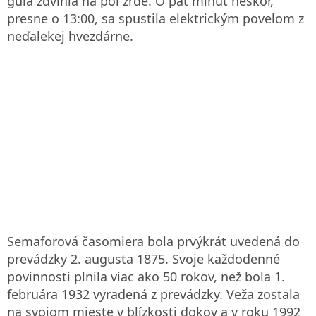
guľa zdvihla na pol žrde. O päť minút neskôr,
presne o 13:00, sa spustila elektrickým povelom z
neďalekej hvezdárne.
Semaforová časomiera bola prvýkrát uvedená do
prevádzky 2. augusta 1875. Svoje každodenné
povinnosti plnila viac ako 50 rokov, než bola 1.
februára 1932 vyradená z prevádzky. Veža zostala
na svojom mieste v blízkosti dokov a v roku 1992