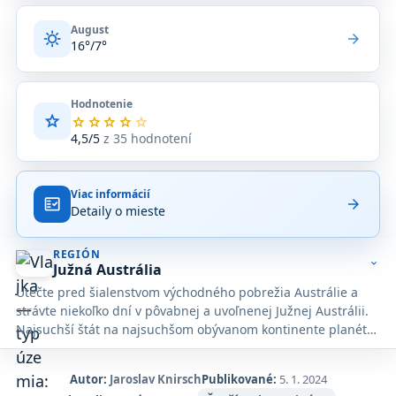
August
sunny
arrow_forward
16°/7°
Hodnotenie
star
Priemerné
star
star
star
star
star
hodnotenie
4,5/5
z 35 hodnotení
4,5
z
5
Viac informácií
na
fact_check
arrow_forward
Detaily o mieste
základe
35
hodnotení
REGIÓN
na
expand_more
Južná Austrália
Google
Utečte pred šialenstvom východného pobrežia Austrálie a
Maps.
strávte niekoľko dní v pôvabnej a uvoľnenej Južnej Austrálii.
Najsuchší štát na najsuchšom obývanom kontinente planéty
Južná Austrália prekonáva horúčavy tým, že oslavuje
najlepšie veci v živote: peknú krajinu, pekné festivaly, pekné
Autor:
Jaroslav Knirsch
Publikované:
5. 1. 2024
jedlo a (...dobre, zabudnite na ostatné tri) dobré víno.