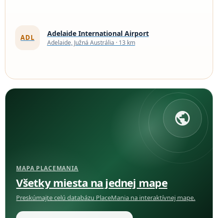
Adelaide International Airport
ADL
Adelaide, Južná Austrália · 13 km
public
MAPA PLACEMANIA
Všetky miesta na jednej mape
Preskúmajte celú databázu PlaceMania na interaktívnej mape.