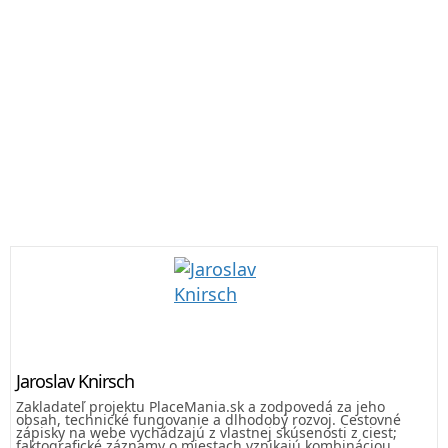
Jaroslav Knirsch
Zakladateľ projektu PlaceMania.sk a zodpovedá za jeho
obsah, technické fungovanie a dlhodobý rozvoj. Cestovné
zápisky na webe vychádzajú z vlastnej skúsenosti z ciest;
faktografické záznamy o miestach vznikajú kombináciou