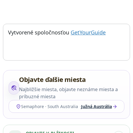
; otvorí sa
Things to do near Semaforová veža s časomierou, Time Ball Towe
Vytvorené spoločnosťou
GetYourGuide
Objavte ďalšie miesta
travel_explore
Najbližšie miesta, objavte neznáme miesta a
príbuzné miesta
location_on
arrow_forward
Semaphore · South Australia
Južná Austrália