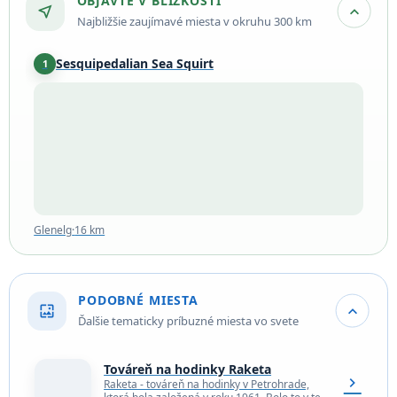
OBJAVTE V BLÍZKOSTI
near_me
expand_more
Najbližšie zaujímavé miesta v okruhu 300 km
Sesquipedalian Sea Squirt
1
Glenelg
·
16 km
Glenelg
·
16 km
PODOBNÉ MIESTA
wallpaper
expand_more
Ďalšie tematicky príbuzné miesta vo svete
Továreň na hodinky Raketa
chevron_right
Raketa - továreň na hodinky v Petrohrade,