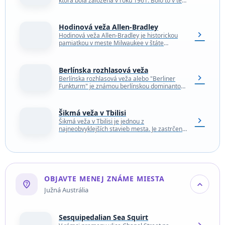
ktorá bola založená v roku 1961. Bolo to v ten
istý rok, keď Jurij Gagarin…
Hodinová veža Allen-Bradley
chevron_right
Hodinová veža Allen-Bradley je historickou
pamiatkou v meste Milwaukee v štáte
Wisconsin. Hodinová veža, vysoká 86 metrov,
bola slávnostne otvorená v predvečer…
Berlínska rozhlasová veža
chevron_right
Berlínska rozhlasová veža alebo "Berliner
Funkturm" je známou berlínskou dominantou.
Je to 146 metrov vysoká mrežová veža s
reštauráciou vo výške 51,65…
Šikmá veža v Tbilisi
chevron_right
Šikmá veža v Tbilisi je jednou z
najneobvyklejších stavieb mesta. Je zastrčená
v bočnej uličke starého mesta a je to skutočne
bizarná…
OBJAVTE MENEJ ZNÁME MIESTA
not_listed_location
expand_more
Južná Austrália
Sesquipedalian Sea Squirt