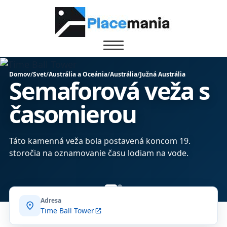
Domov
/
Svet
/
Austrália a Oceánia
/
Austrália
/
Južná Austrália
Semaforová veža s
časomierou
Táto kamenná veža bola postavená koncom 19.
storočia na oznamovanie času lodiam na vode.
Adresa
location_on
Time Ball Tower
open_in_new