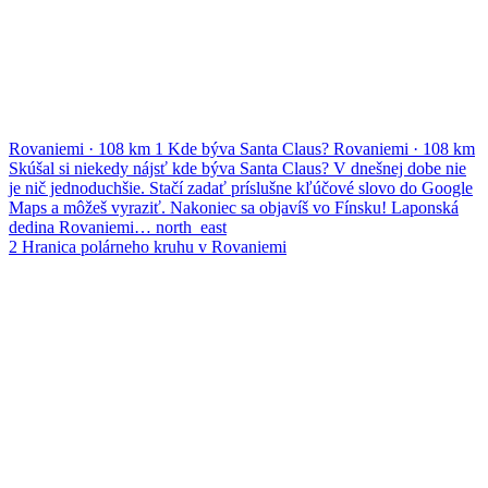
Rovaniemi
·
108 km
1
Kde býva Santa Claus?
Rovaniemi
·
108 km
Skúšal si niekedy nájsť kde býva Santa Claus? V dnešnej dobe nie
je nič jednoduchšie. Stačí zadať príslušne kľúčové slovo do Google
Maps a môžeš vyraziť. Nakoniec sa objavíš vo Fínsku! Laponská
dedina Rovaniemi…
north_east
2
Hranica polárneho kruhu v Rovaniemi