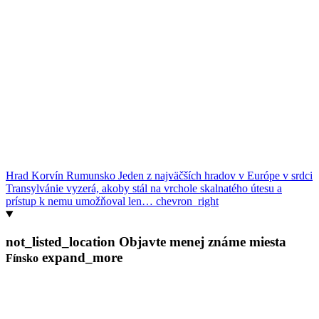
Hrad Korvín
Rumunsko
Jeden z najväčších hradov v Európe v srdci
Transylvánie vyzerá, akoby stál na vrchole skalnatého útesu a
prístup k nemu umožňoval len…
chevron_right
not_listed_location
Objavte menej známe miesta
expand_more
Fínsko