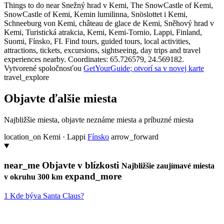
Things to do near Snežný hrad v Kemi, The SnowCastle of Kemi,
SnowCastle of Kemi, Kemin lumilinna, Snöslottet i Kemi,
Schneeburg von Kemi, château de glace de Kemi, Sněhový hrad v
Kemi, Turistická atrakcia, Kemi, Kemi-Tornio, Lappi, Finland,
Suomi, Fínsko, FI. Find tours, guided tours, local activities,
attractions, tickets, excursions, sightseeing, day trips and travel
experiences nearby. Coordinates: 65.726579, 24.569182.
Vytvorené spoločnosťou
GetYourGuide
; otvorí sa v novej karte
travel_explore
Objavte ďalšie miesta
Najbližšie miesta, objavte neznáme miesta a príbuzné miesta
location_on
Kemi · Lappi
Fínsko
arrow_forward
near_me
Objavte v blízkosti
Najbližšie zaujímavé miesta
expand_more
v okruhu 300 km
1
Kde býva Santa Claus?