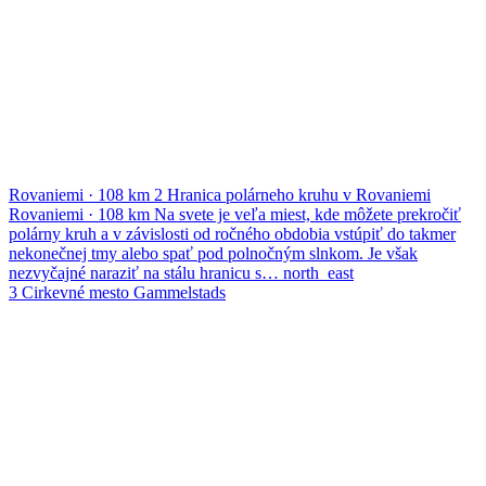
Rovaniemi
·
108 km
2
Hranica polárneho kruhu v Rovaniemi
Rovaniemi
·
108 km
Na svete je veľa miest, kde môžete prekročiť
polárny kruh a v závislosti od ročného obdobia vstúpiť do takmer
nekonečnej tmy alebo spať pod polnočným slnkom. Je však
nezvyčajné naraziť na stálu hranicu s…
north_east
3
Cirkevné mesto Gammelstads