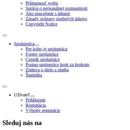
Prístupnosť webu
Správa o personálnej rozmanitosti
Ako pracujeme s dátami
Zásady ochrany osobných údajov
Copyright Notice
Spolupráca
Pre koho je spolupráca
Formy spolupráce
Cenník spolupráce
Postup spolupráce krok za krokom
Zmluva o dielo a platba
Štatistika
Užívateľ
Prihlásenie
Registrácia
Výhody registrácie
Sleduj nás na