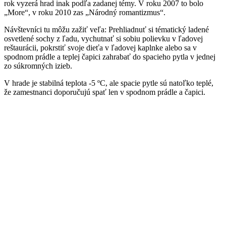
rok vyzerá hrad inak podľa zadanej témy. V roku 2007 to bolo
„More“, v roku 2010 zas „Národný romantizmus“.
Návštevníci tu môžu zažiť veľa: Prehliadnuť si tématický ladené
osvetlené sochy z ľadu, vychutnať si sobiu polievku v ľadovej
reštaurácii, pokrstiť svoje dieťa v ľadovej kaplnke alebo sa v
spodnom prádle a teplej čapici zahrabať do spacieho pytla v jednej
zo súkromných izieb.
V hrade je stabilná teplota -5 ºC, ale spacie pytle sú natoľko teplé,
že zamestnanci doporučujú spať len v spodnom prádle a čapici.