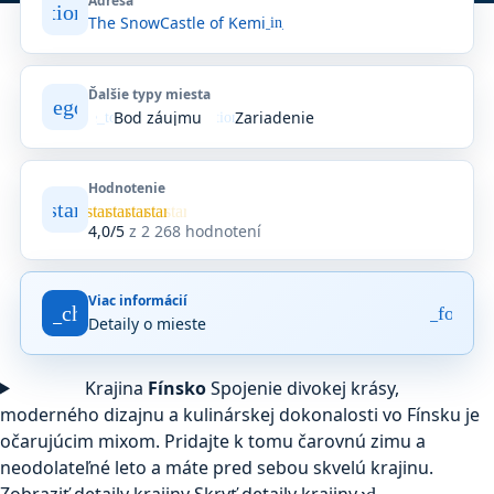
Adresa
location_on
The SnowCastle of Kemi
open_in_new
Ďalšie typy miesta
category
Bod záujmu
Zariadenie
where_to_vote
location_on
Hodnotenie
star
Priemerné
star
star
star
star
star
hodnotenie
4,0/5
z 2 268 hodnotení
4,0
z
5
Viac informácií
na
fact_check
arrow_forwar
Detaily o mieste
základe
2 268
hodnotení
Krajina
Fínsko
Spojenie divokej krásy,
na
Google
moderného dizajnu a kulinárskej dokonalosti vo Fínsku je
Maps.
očarujúcim mixom. Pridajte k tomu čarovnú zimu a
neodolateľné leto a máte pred sebou skvelú krajinu.
Zobraziť detaily krajiny
Skryť detaily krajiny
expand_more