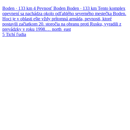
Boden
·
133 km
4
Pevnosť Boden
Boden
·
133 km
Tento komplex
opevnení sa nachádza okolo odľahlého severného mestečka Boden.
Hoci je v oblasti ešte vždy prítomná armáda, pevnosti, ktoré
postavili začiatkom 20. storočia na obranu proti Rusku, vyradili z
prevádzky v roku 1998.…
north_east
5
Tichí ľudia