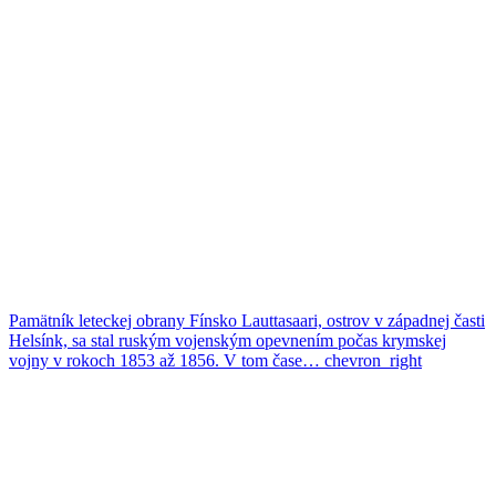
Pamätník leteckej obrany
Fínsko
Lauttasaari, ostrov v západnej časti
Helsínk, sa stal ruským vojenským opevnením počas krymskej
vojny v rokoch 1853 až 1856. V tom čase…
chevron_right