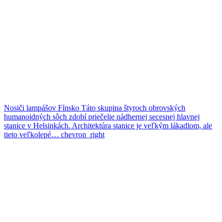
Nosiči lampášov
Fínsko
Táto skupina štyroch obrovských
humanoidných sôch zdobí priečelie nádhernej secesnej hlavnej
stanice v Helsinkách. Architektúra stanice je veľkým lákadlom, ale
tieto veľkolepé…
chevron_right