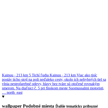
Kainuu
·
213 km
5
Tichí ľudia
Kainuu
·
213 km
Viac ako tisíc
postáv ticho stojí na poli neďaleko cesty, okolo ich nehybných tiel sa
vlnia pestrofarebné odevy, hlavy bez tváre sú otočené rovnakým
smerom. Na diaľnici č. 5 pri fínskom meste Suomussalmi motoristi,
…
north_east
wallpaper
Podobné miesta
Ďalšie tematicky príbuzné