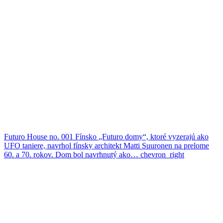
Futuro House no. 001
Fínsko
„Futuro domy“, ktoré vyzerajú ako
UFO taniere, navrhol fínsky architekt Matti Suuronen na prelome
60. a 70. rokov. Dom bol navrhnutý ako…
chevron_right