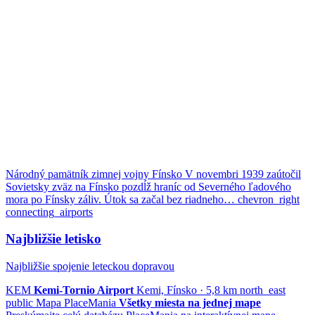
Národný pamätník zimnej vojny
Fínsko
V novembri 1939 zaútočil
Sovietsky zväz na Fínsko pozdĺž hraníc od Severného ľadového
mora po Fínsky záliv. Útok sa začal bez riadneho…
chevron_right
connecting_airports
Najbližšie letisko
Najbližšie spojenie leteckou dopravou
KEM
Kemi-Tornio Airport
Kemi, Fínsko · 5,8 km
north_east
public
Mapa PlaceMania
Všetky miesta na jednej mape