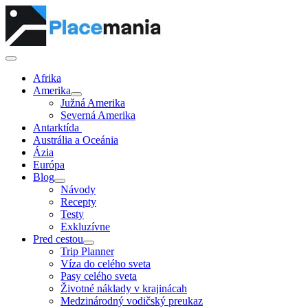
Afrika
Amerika
Južná Amerika
Severná Amerika
Antarktída
Austrália a Oceánia
Ázia
Európa
Blog
Návody
Recepty
Testy
Exkluzívne
Pred cestou
Trip Planner
Víza do celého sveta
Pasy celého sveta
Životné náklady v krajinácah
Medzinárodný vodičský preukaz