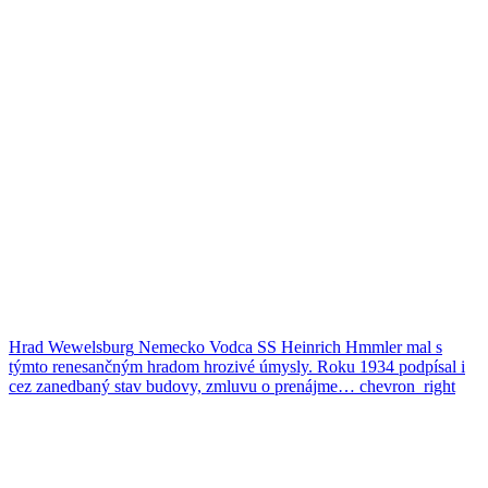
Hrad Wewelsburg
Nemecko
Vodca SS Heinrich Hmmler mal s
týmto renesančným hradom hrozivé úmysly. Roku 1934 podpísal i
cez zanedbaný stav budovy, zmluvu o prenájme…
chevron_right