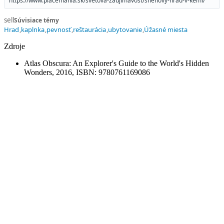
https://www.placemania.sk/svetova-zaujimavost/snehovy-hrad-v-kemi/
sell
Súvisiace témy
Hrad
kaplnka
pevnosť
reštaurácia
ubytovanie
Úžasné miesta
Zdroje
Atlas Obscura: An Explorer's Guide to the World's Hidden
Wonders, 2016, ISBN: 9780761169086