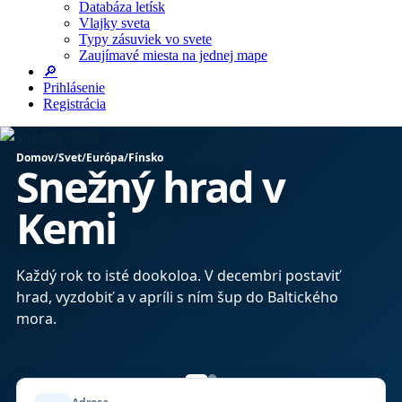
Databáza letísk
Vlajky sveta
Typy zásuviek vo svete
Zaujímavé miesta na jednej mape
🔎
Prihlásenie
Registrácia
Domov
/
Svet
/
Európa
/
Fínsko
Snežný hrad v
Kemi
bo
Každý rok to isté dookoloa. V decembri postaviť
hrad, vyzdobiť a v apríli s ním šup do Baltického
mora.