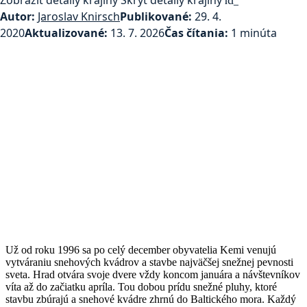
Autor:
Jaroslav Knirsch
Publikované:
29. 4.
2020
Aktualizované:
13. 7. 2026
Čas čítania:
1 minúta
Už od roku 1996 sa po celý december obyvatelia Kemi venujú
vytváraniu snehových kvádrov a stavbe najväčšej snežnej pevnosti
sveta. Hrad otvára svoje dvere vždy koncom januára a návštevníkov
víta až do začiatku apríla. Tou dobou prídu snežné pluhy, ktoré
stavbu zbúrajú a snehové kvádre zhrnú do Baltického mora. Každý