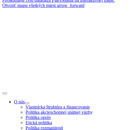
Preskúmajte celú databázu PlaceMania na interaktívnej mape.
Otvoriť mapu všetkých miest
arrow_forward
O nás
Vlastnícka štruktúra a financovanie
Politika akcieschopnej spätnej väzby
Politika opráv
Etická politika
Politika rozmanitosti