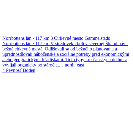
Norrbottens län
·
117 km
3
Cirkevné mesto Gammelstads
Norrbottens län
·
117 km
V stredoveku boli v severnej Škandinávii
bežné cirkevné mestá. Odlišovali sa od bežného plánovania a
uprednostňovali náboženské a sociálne potreby pred ekonomickými
alebo geografickými hľadiskami. Tieto typy kresťanských dedín sa
vyvíjali organicky po stáročia,…
north_east
4
Pevnosť Boden