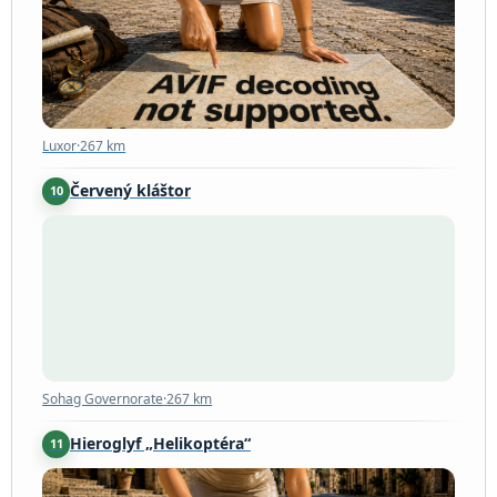
Luxor
·
267 km
Červený kláštor
10
Sohag Governorate
·
267 km
Sohag Governorate
·
267 km
Hieroglyf „Helikoptéra“
11
Sohag Governorate
·
269 km