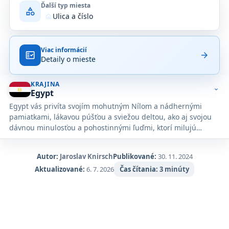
Ďalší typ miesta
category
Ulica a číslo
home
Viac informácií
fact_check
arrow_forward
Detaily o mieste
KRAJINA
expand_more
Egypt
Egypt vás privíta svojím mohutným Nílom a nádhernými
pamiatkami, lákavou púšťou a sviežou deltou, ako aj svojou
dávnou minulosťou a pohostinnými ľuďmi, ktorí milujú
príbehy.
Autor:
Jaroslav Knirsch
Publikované:
30. 11. 2024
Aktualizované:
6. 7. 2026
Čas čítania:
3 minúty