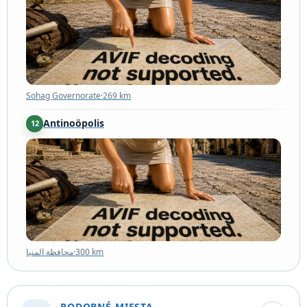
Sohag Governorate
·
269 km
Antinoöpolis
12
محافظة المنيا
·
300 km
محافظة المنيا
·
300 km
PODOBNÉ MIESTA