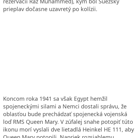
rezervácii Raz Muhammed), kým bol Suezský
prieplav dočasne uzavretý po kolízii.
Koncom roka 1941 sa však Egypt hemžil
spojeneckými silami a Nemci dostali správu, že
oblasťou bude prechádzať spojenecká vojenská
loď RMS Queen Mary. V zúfalej snahe potopiť túto
ikonu morí vyslali dve lietadlá Heinkel HE 111, aby
Queen Mary potopili. Napriek rozsiahlemu