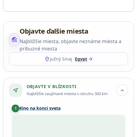
Objavte ďalšie miesta
travel_explore
Najbližšie miesta, objavte neznáme miesta a
príbuzné miesta
location_on
arrow_forward
Južný Sinaj
Egypt
OBJAVTE V BLÍZKOSTI
near_me
expand_more
Najbližšie zaujímavé miesta v okruhu 300 km
Kino na konci sveta
1
South Sinai Governorate
·
37 km