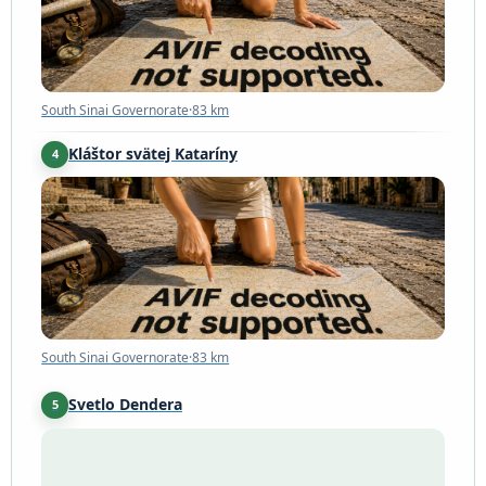
South Sinai Governorate
·
83 km
Kláštor svätej Kataríny
4
South Sinai Governorate
·
83 km
South Sinai Governorate
·
83 km
Svetlo Dendera
5
Qena Governorate
·
223 km