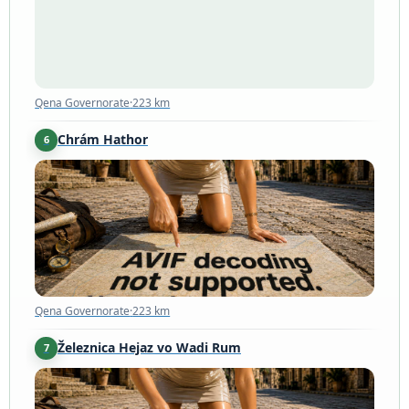
Qena Governorate
·
223 km
Chrám Hathor
6
Qena Governorate
·
223 km
Qena Governorate
·
223 km
Železnica Hejaz vo Wadi Rum
7
Rashidiyah
·
254 km