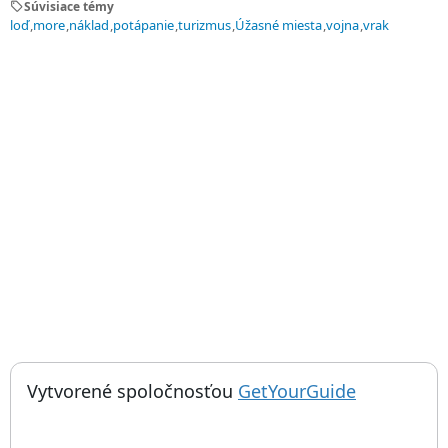
sell
Súvisiace témy
loď
more
náklad
potápanie
turizmus
Úžasné miesta
vojna
vrak
; otvorí sa
Vytvorené spoločnosťou
GetYourGuide