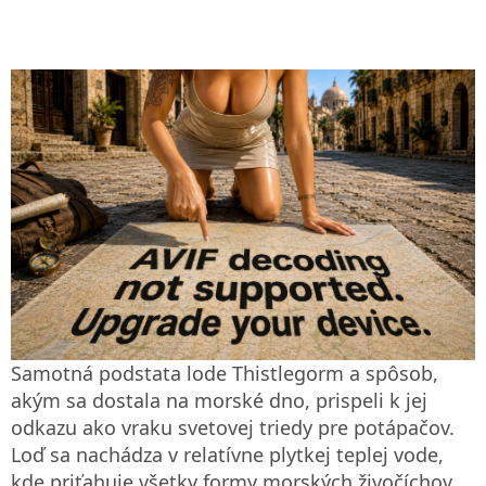
Samotná podstata lode Thistlegorm a spôsob,
akým sa dostala na morské dno, prispeli k jej
odkazu ako vraku svetovej triedy pre potápačov.
Loď sa nachádza v relatívne plytkej teplej vode,
kde priťahuje všetky formy morských živočíchov.