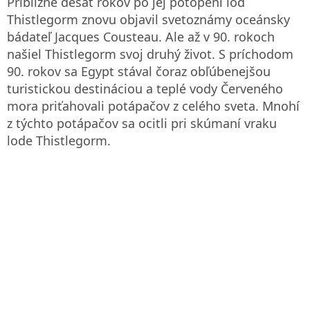
Približne desať rokov po jej potopení loď
Thistlegorm znovu objavil svetoznámy oceánsky
bádateľ Jacques Cousteau. Ale až v 90. rokoch
našiel Thistlegorm svoj druhý život. S príchodom
90. rokov sa Egypt stával čoraz obľúbenejšou
turistickou destináciou a teplé vody Červeného
mora priťahovali potápačov z celého sveta. Mnohí
z týchto potápačov sa ocitli pri skúmaní vraku
lode Thistlegorm.