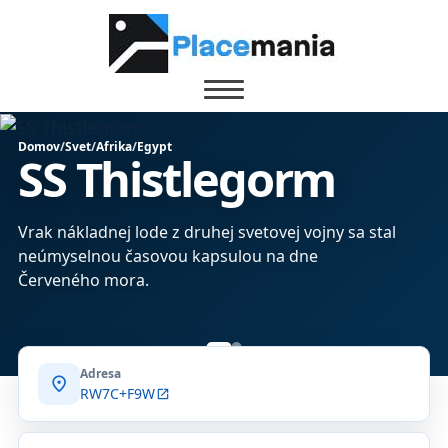
Domov
/
Svet
/
Afrika
/
Egypt
SS Thistlegorm
Vrak nákladnej lode z druhej svetovej vojny sa stal
neúmyselnou časovou kapsulou na dne
Červeného mora.
Adresa
location_on
RW7C+F9W
open_in_new