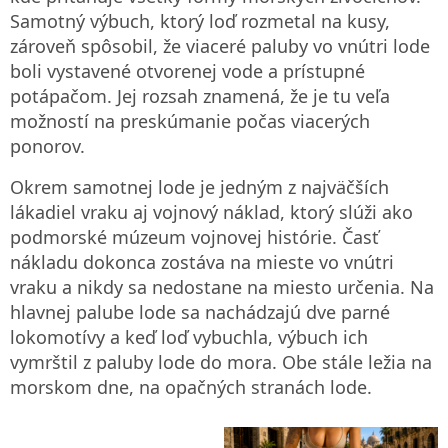
Samotný výbuch, ktorý loď rozmetal na kusy,
zároveň spôsobil, že viaceré paluby vo vnútri lode
boli vystavené otvorenej vode a prístupné
potápačom. Jej rozsah znamená, že je tu veľa
možností na preskúmanie počas viacerých
ponorov.
Okrem samotnej lode je jedným z najväčších
lákadiel vraku aj vojnový náklad, ktorý slúži ako
podmorské múzeum vojnovej histórie. Časť
nákladu dokonca zostáva na mieste vo vnútri
vraku a nikdy sa nedostane na miesto určenia. Na
hlavnej palube lode sa nachádzajú dve parné
lokomotívy a keď loď vybuchla, výbuch ich
vymrštil z paluby lode do mora. Obe stále ležia na
morskom dne, na opačných stranách lode.