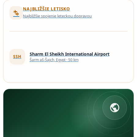
NAJBLIŽŠIE LETISKO
connecting_airports
Najbližšie spojenie leteckou dopravou
Sharm El Sheikh International Airport
SSH
Šarm aš-Šajch, Egypt · 50 km
public