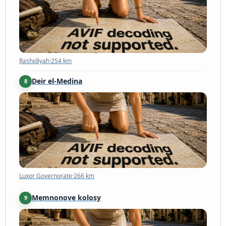
Rashidiyah
·
254 km
Deir el-Medina
8
Luxor Governorate
·
266 km
Luxor Governorate
·
266 km
Memnonove kolosy
9
Luxor
·
267 km