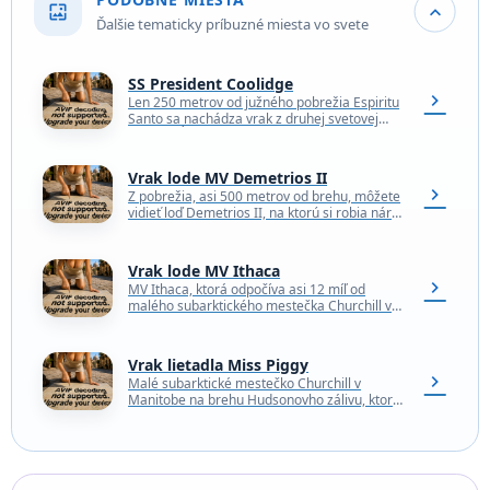
wallpaper
expand_more
Ďalšie tematicky príbuzné miesta vo svete
SS President Coolidge
chevron_right
Len 250 metrov od južného pobrežia Espiritu
Santo sa nachádza vrak z druhej svetovej
vojny v hĺbke vhodnej na rekreačné
potápanie. Vrak…
Vrak lode MV Demetrios II
chevron_right
Z pobrežia, asi 500 metrov od brehu, môžete
vidieť loď Demetrios II, na ktorú si robia nárok
juhocyperské moria. Loď smerujúca z…
Vrak lode MV Ithaca
chevron_right
MV Ithaca, ktorá odpočíva asi 12 míľ od
malého subarktického mestečka Churchill v
Manitobe, sa stala jednou z ikonických
dominánt tejto oblasti.…
Vrak lietadla Miss Piggy
chevron_right
Malé subarktické mestečko Churchill v
Manitobe na brehu Hudsonovho zálivu, ktoré
je najznámejšie ako "hlavné mesto polárnych
medveďov na svete", je zároveň…