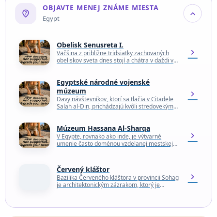
OBJAVTE MENEJ ZNÁME MIESTA
not_listed_location
expand_more
Egypt
Obelisk Senusreta I.
chevron_right
Väčšina z približne tridsiatky zachovaných
obeliskov sveta dnes stojí a chátra v daždi v
mestách ako Rím, Istanbul, Paríž či New York,
…
Egyptské národné vojenské
múzeum
chevron_right
Davy návštevníkov, ktorí sa tlačia v Citadele
Salah al-Din, prichádzajú kvôli stredovekým
opevneniam, historickým mešitám a
panoramatickým výhľadom na Káhiru.
Múzeum Hassana Al-Sharqa
Máloktorý turista…
chevron_right
V Egypte, rovnako ako inde, je výtvarné
umenie často doménou vzdelanej mestskej
elity. Niekedy však nepodplatiteľný tvorivý
duch vzklíči na tých
najnepravdepodobnejších…
Červený kláštor
chevron_right
Bazilika Červeného kláštora v provincii Sohag
je architektonickým zázrakom, ktorý je
príkladom starovekých chrámov pred tým,
ako ich pôvodné žiarivé farby zničil…