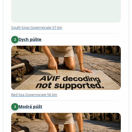
South Sinai Governorate
·
37 km
Dych púšte
2
Red Sea Governorate
·
56 km
Red Sea Governorate
·
56 km
Modrá púšť
3
South Sinai Governorate
·
83 km