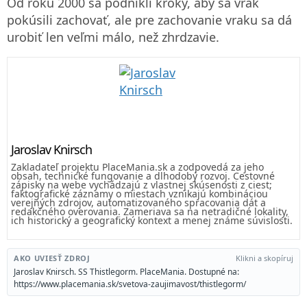
Od roku 2000 sa podnikli kroky, aby sa vrak
pokúsili zachovať, ale pre zachovanie vraku sa dá
urobiť len veľmi málo, než zhrdzavie.
Jaroslav Knirsch
Zakladateľ projektu PlaceMania.sk a zodpovedá za jeho
obsah, technické fungovanie a dlhodobý rozvoj. Cestovné
zápisky na webe vychádzajú z vlastnej skúsenosti z ciest;
faktografické záznamy o miestach vznikajú kombináciou
verejných zdrojov, automatizovaného spracovania dát a
redakčného overovania. Zameriava sa na netradičné lokality,
ich historický a geografický kontext a menej známe súvislosti.
AKO UVIESŤ ZDROJ
Klikni a skopíruj
Jaroslav Knirsch. SS Thistlegorm. PlaceMania. Dostupné na:
https://www.placemania.sk/svetova-zaujimavost/thistlegorm/