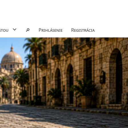
stou
🔎
Prihlásenie
Registrácia