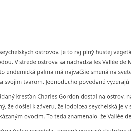
seychelských ostrovov. Je to raj plný hustej veget
dou. V strede ostrova sa nachádza les Vallée de
áto endemická palma má najväčšie smená na svete,
ä svojim tvarom. Jednoducho povedané vyzerajú 
ddaný kresťan Charles Gordon dostal na ostrov, n
ý, že došiel k záveru, že lodoicea seychelská je 
kázaným ovocím. To teda znamenalo, že Vallée de
ória úplne nesedela, semená vyzerajú skutočne do