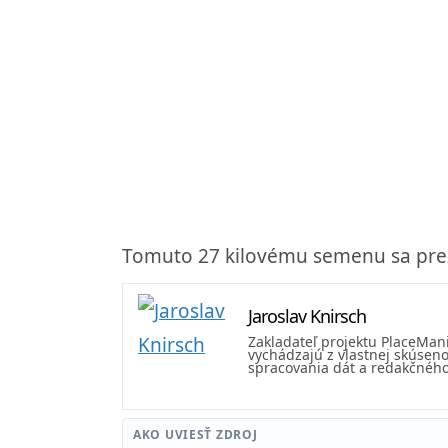
Tomuto 27 kilovému semenu sa prez
Jaroslav Knirsch
Zakladateľ projektu PlaceMan
vychádzajú z vlastnej skúseno
spracovania dát a redakčného 
AKO UVIESŤ ZDROJ