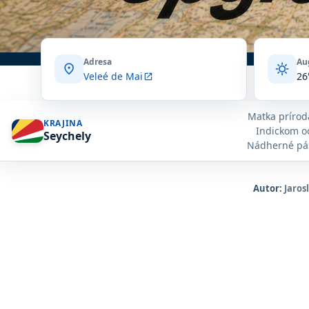
Adresa
Au
location_on
sunny
Veleé de Mai
26
open_in_new
Matka prírod
KRAJINA
Indickom oc
Seychely
Nádherné pás
balvanmi v 
skvele potá
oceánu ako
Autor:
Jaros
nachádza nie
Victoria. 
vzdialené le