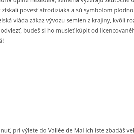
 získali povesť afrodiziaka a sú symbolom plodnos
elská vláda zákaz vývozu semien z krajiny, kvôli r
dviezť, budeš si ho musieť kúpiť od licencovanéh
á!
dnuť, pri výlete do Vallée de Mai ich iste zbadáš v