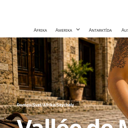
Afrika
Amerika
Antarktída
Aus
Domov
/
Svet
/
Afrika
/
Seychely
Vallée de 