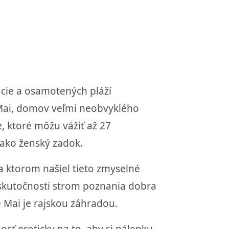
ácie a osamotených pláží
 Mai, domov veľmi neobvyklého
 ktoré môžu vážiť až 27
ako ženský zadok.
a ktorom našiel tieto zmyselné
v skutočnosti strom poznania dobra
 Mai je rajskou záhradou.
sť eroticky na to, aby si nálepku