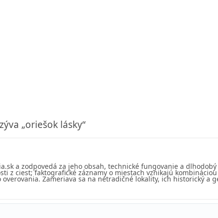
ýva „oriešok lásky“
ia.sk a zodpovedá za jeho obsah, technické fungovanie a dlhodobý
sti z ciest; faktografické záznamy o miestach vznikajú kombinácio
overovania. Zameriava sa na netradičné lokality, ich historický a g