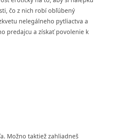
ti, čo z nich robí obľúbený
ozkvetu nelegálneho pytliactva a
o predajcu a získať povolenie k
eľa. Možno taktiež zahliadneš