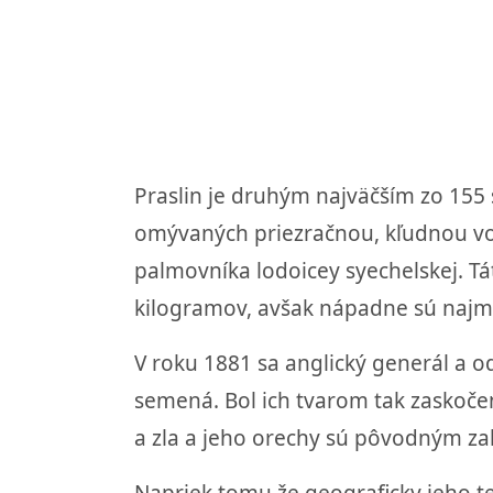
Praslin je druhým najväčším zo 155 
omývaných priezračnou, kľudnou vo
palmovníka lodoicey syechelskej. T
kilogramov, avšak nápadne sú najm
V roku 1881 sa anglický generál a o
semená. Bol ich tvarom tak zaskočen
a zla a jeho orechy sú pôvodným za
Napriek tomu že geograficky jeho te