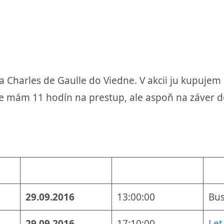
a Charles de Gaulle do Viedne. V akcii ju kupujem 
 Síce mám 11 hodín na prestup, ale aspoň na záve
29.09.2016
13:00:00
Bus
29.09.2016
17:10:00
Let