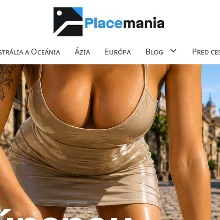
trália a Oceánia
Ázia
Európa
Blog
Pred ce