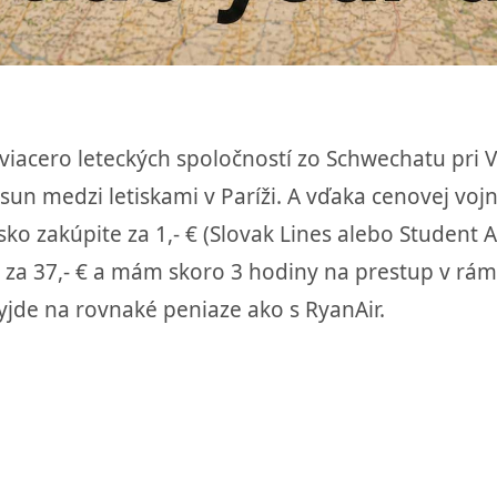
 viacero leteckých spoločností zo Schwechatu pri 
esun medzi letiskami v Paríži. A vďaka cenovej vo
etisko zakúpite za 1,- € (Slovak Lines alebo Studen
g za 37,- € a mám skoro 3 hodiny na prestup v rámc
yjde na rovnaké peniaze ako s RyanAir.