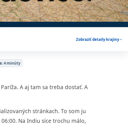
Zobraziť detaily krajiny
expand_more
a:
4 minúty
 Paríža. A aj tam sa treba dostať. A
cializovaných stránkach. To som ju
 06:00. Na Indiu síce trochu málo,