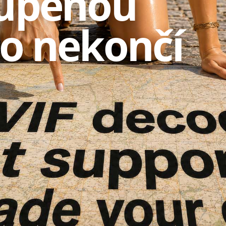
kúpenou
to nekončí