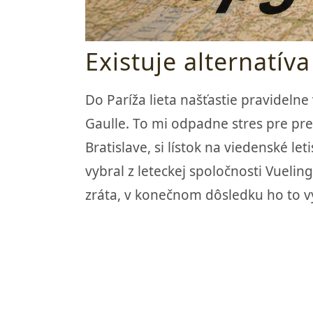
Existuje alternatíva
Do Paríža lieta našťastie pravidelne
Gaulle. To mi odpadne stres pre pr
Bratislave, si lístok na viedenské l
vybral z leteckej spoločnosti Vuelin
zráta, v konečnom dôsledku ho to v