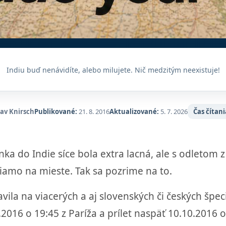
Indiu buď nenávidíte, alebo milujete. Nič medzitým neexistuje!
lav Knirsch
Publikované:
21. 8. 2016
Aktualizované:
5. 7. 2026
Čas čítani
nka do Indie síce bola extra lacná, ale s odletom z
riamo na mieste. Tak sa pozrime na to.
javila na viacerých a aj slovenských či českých špe
016 o 19:45 z Paríža a prílet naspäť 10.10.2016 o