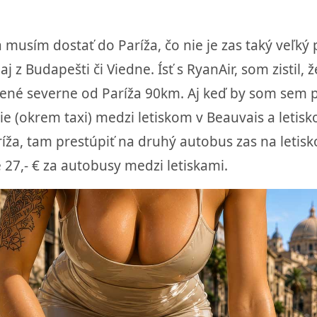
 musím dostať do Paríža, čo nie je zas taký veľký 
aj z Budapešti či Viedne. Ísť s RyanAir, som zistil,
lené severne od Paríža 90km. Aj keď by som sem pr
e (okrem taxi) medzi letiskom v Beauvais a letis
ža, tam prestúpiť na druhý autobus zas na letisk
šte 27,- € za autobusy medzi letiskami.