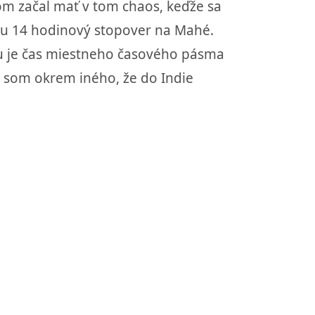
som začal mať v tom chaos, keďže sa
omu 14 hodinový stopover na Mahé.
upu je čas miestneho časového pásma
il som okrem iného, že do Indie