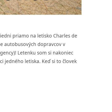
Viedni priamo na letisko Charles de
jne autobusových dopravcov v
t Agency)! Letenku som si nakoniec
i jedného letiska. Keď si to človek