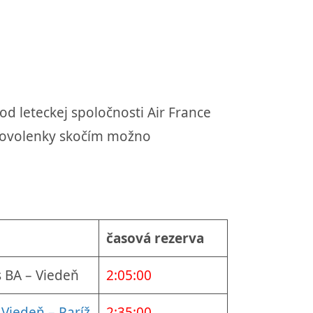
od leteckej spoločnosti Air France
r dovolenky skočím možno
časová rezerva
 BA – Viedeň
2:05:00
 Viedeň – Paríž
2:35:00