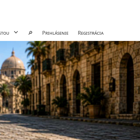
stou
🔎
Prihlásenie
Registrácia