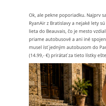
Ok, ale pekne poporiadku. Najprv sa
RyanAir z Bratislavy a nejaké lety sú 
lieta do Beauvais, čo je mesto vzdia
priame autobusové a ani iné spojeni
musel ísť jedným autobusom do Parí
(14.99,- €) prirátať za tieto lístky e