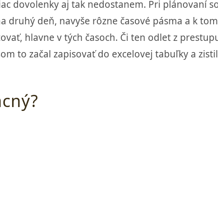
 viac dovolenky aj tak nedostanem. Pri plánovaní 
až na druhý deň, navyše rôzne časové pásma a k t
ovať, hlavne v tých časoch. Či ten odlet z prest
om to začal zapisovať do excelovej tabuľky a zist
acný?