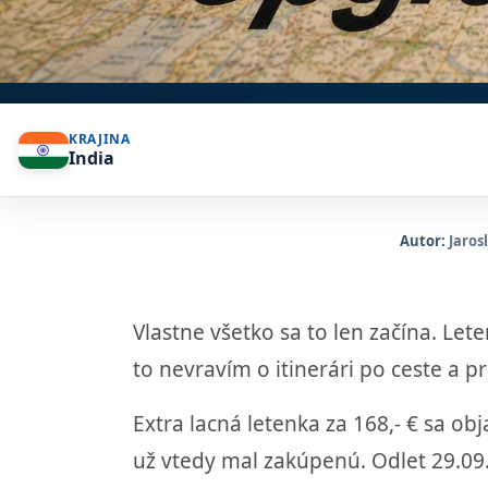
KRAJINA
India
Autor:
Jaros
Vlastne všetko sa to len začína. Lete
to nevravím o itinerári po ceste a p
Extra lacná letenka za 168,- € sa ob
už vtedy mal zakúpenú. Odlet 29.09.2