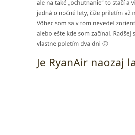
ale na také „ochutnanie“ to stačí a
jedná o nočné lety, čiže priletím 
Vôbec som sa v tom nevedel zorient
alebo ešte kde som začínal. Radšej s
vlastne poletím dva dni 🙂
Je RyanAir naozaj l