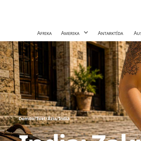
Afrika
Amerika
Antarktída
Aus
Domov
/
Svet
/
Ázia
/
India