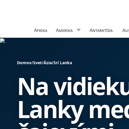
Afrika
Amerika
Antarktída
Aus
Domov
/
Svet
/
Ázia
/
Srí Lanka
Na vidieku
Lanky med