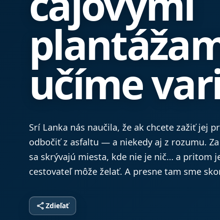
čajovými
plantážam
učíme vari
Srí Lanka nás naučila, že ak chcete zažiť jej p
odbočiť z asfaltu — a niekedy aj z rozumu. Z
sa skrývajú miesta, kde nie je nič… a pritom j
cestovateľ môže želať. A presne tam sme skon
share
Zdieľať