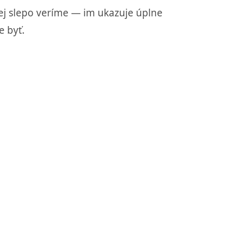
orej slepo veríme — im ukazuje úplne
e byť.