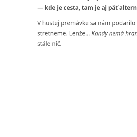
—
kde je cesta, tam je aj päť alt
V hustej premávke sa nám podarilo 
stretneme. Lenže…
Kandy nemá hran
stále nič.