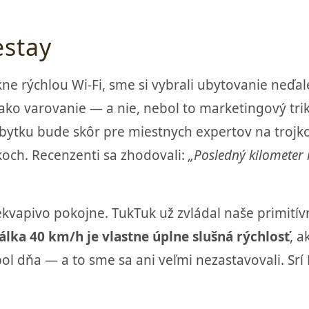
stay
ne rýchlou Wi-Fi, sme si vybrali ubytovanie neďa
 ako varovanie — a nie, nebol to marketingový trik.
bytku bude skôr pre miestnych expertov na trojko
och. Recenzenti sa zhodovali:
„Posledný kilometer r
kvapivo pokojne. TukTuk už zvládal naše primitív
lka 40 km/h je vlastne úplne slušná rýchlosť
, 
l dňa — a to sme sa ani veľmi nezastavovali. Srí 