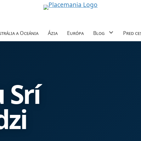
trália a Oceánia
Ázia
Európa
Blog
Pred ce
 Srí
zi