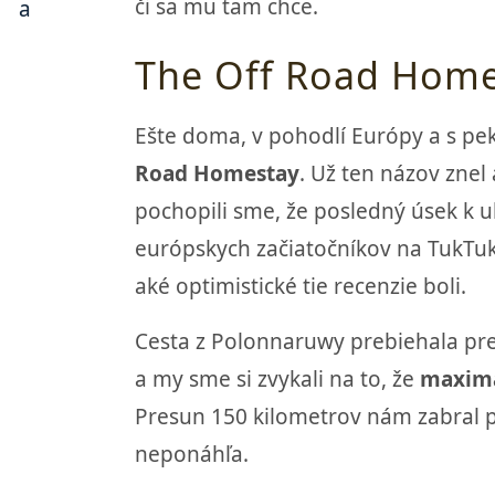
či sa mu tam chce.
The Off Road Home
Ešte doma, v pohodlí Európy a s pek
Road Homestay
. Už ten názov znel
pochopili sme, že posledný úsek k u
európskych začiatočníkov na TukTuk
aké optimistické tie recenzie boli.
Cesta z Polonnaruwy prebiehala pre
a my sme si zvykali na to, že
maximá
Presun 150 kilometrov nám zabral po
neponáhľa.