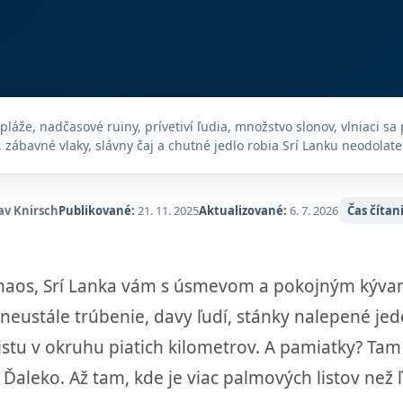
áže, nadčasové ruiny, prívetiví ľudia, množstvo slonov, vlniaci sa 
, zábavné vlaky, slávny čaj a chutné jedlo robia Srí Lanku neodolate
av Knirsch
Publikované:
21. 11. 2025
Aktualizované:
6. 7. 2026
Čas čítan
ký chaos, Srí Lanka vám s úsmevom a pokojným kývan
neustále trúbenie, davy ľudí, stánky nalepené je
tu v okruhu piatich kilometrov. A pamiatky? Tam 
 Ďaleko. Až tam, kde je viac palmových listov než 