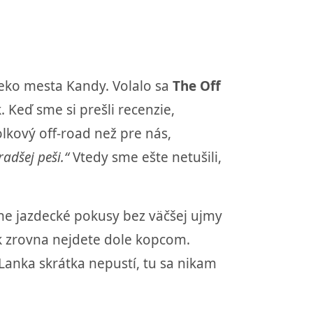
leko mesta Kandy. Volalo sa
The Off
 Keď sme si prešli recenzie,
lkový off-road než pre nás,
adšej peši.“
Vtedy sme ešte netušili,
ne jazdecké pokusy bez väčšej ujmy
ak zrovna nejdete dole kopcom.
Lanka skrátka nepustí, tu sa nikam