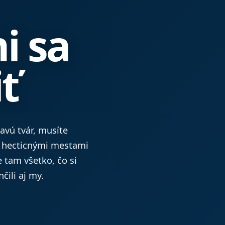
i sa
ť
ravú tvár, musíte
a hectic­nými mestami
e tam všetko, čo si
čili aj my.