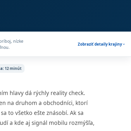
príboj, nízke
Zobraziť detaily krajiny
expand_more
ľnou.
ia:
12 minút
ím hlavy dá rýchly reality check.
den na druhom a obchodníci, ktorí
sa to všetko ešte znásobí. Ak sa
ľudí a kde aj signál mobilu rozmýšľa,