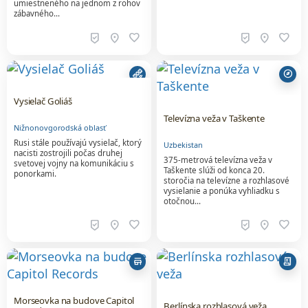
umiestneného na jednom z rohov
zábavného…
beenhere
location_on
favorite
beenhere
location_on
favorite
satellite_alt
explore
Vysielač Goliáš
Televízna veža v Taškente
Nižnonovgorodská oblasť
Rusi stále používajú vysielač, ktorý
Uzbekistan
nacisti zostrojili počas druhej
375-metrová televízna veža v
svetovej vojny na komunikáciu s
Taškente slúži od konca 20.
ponorkami.
storočia na televízne a rozhlasové
vysielanie a ponúka vyhliadku s
otočnou…
beenhere
location_on
favorite
beenhere
location_on
favorite
store
receipt_long
Morseovka na budove Capitol
Berlínska rozhlasová veža