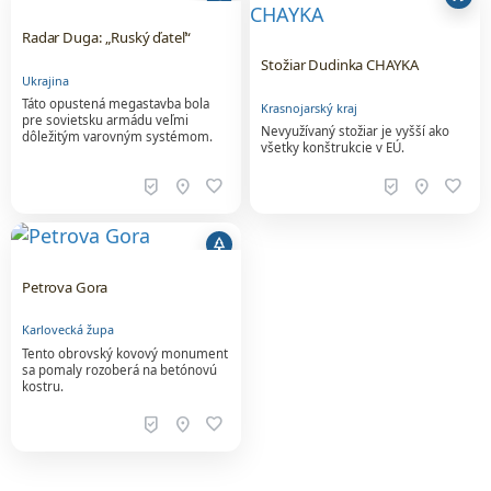
Radar Duga: „Ruský ďateľ“
Stožiar Dudinka CHAYKA
Ukrajina
Táto opustená megastavba bola
Krasnojarský kraj
pre sovietsku armádu veľmi
Nevyužívaný stožiar je vyšší ako
dôležitým varovným systémom.
všetky konštrukcie v EÚ.
beenhere
location_on
favorite
beenhere
location_on
favorite
park
Petrova Gora
Karlovecká župa
Tento obrovský kovový monument
sa pomaly rozoberá na betónovú
kostru.
beenhere
location_on
favorite