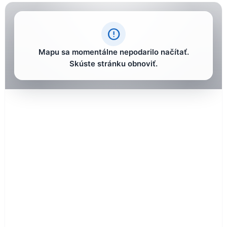
error_outline
Mapu sa momentálne nepodarilo načítať.
Skúste stránku obnoviť.