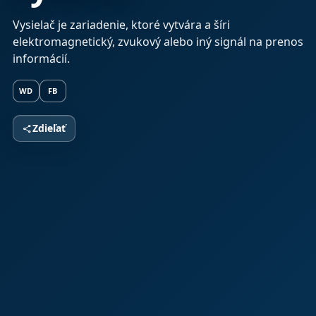
Vysielač je zariadenie, ktoré vytvára a šíri
elektromagnetický, zvukový alebo iný signál na prenos
informácií.
WD
FB
Zdieľať
share