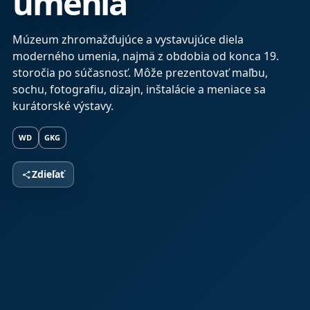
umenia
Múzeum zhromažďujúce a vystavujúce diela
moderného umenia, najmä z obdobia od konca 19.
storočia po súčasnosť. Môže prezentovať maľbu,
sochu, fotografiu, dizajn, inštalácie a meniace sa
kurátorské výstavy.
WD
GKG
Zdieľať
share