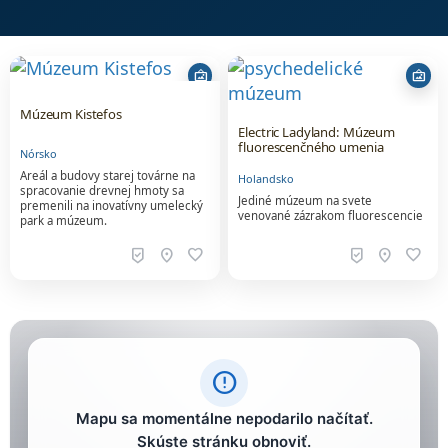
wall_art
wall_art
Múzeum Kistefos
Electric Ladyland: Múzeum
fluorescenčného umenia
Nórsko
Areál a budovy starej továrne na
Holandsko
spracovanie drevnej hmoty sa
Jediné múzeum na svete
premenili na inovatívny umelecký
venované zázrakom fluorescencie
park a múzeum.
beenhere
location_on
favorite
beenhere
location_on
favorite
error_outline
Mapu sa momentálne nepodarilo načítať.
Skúste stránku obnoviť.