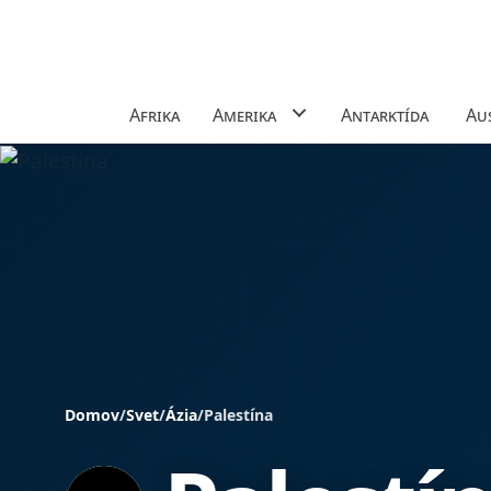
Afrika
Amerika
Antarktída
Aus
Domov
/
Svet
/
Ázia
/
Palestína