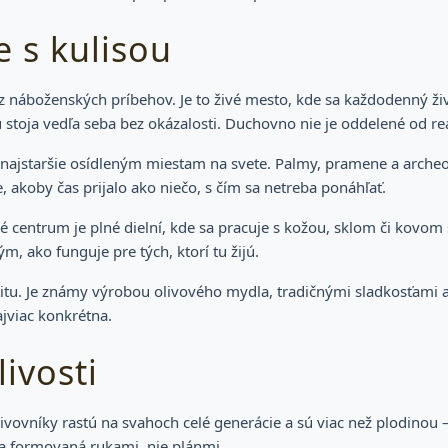
 s kulisou
t z náboženských príbehov. Je to živé mesto, kde sa každodenný ž
stoja vedľa seba bez okázalosti. Duchovno nie je oddelené od reali
 najstaršie osídleným miestam na svete. Palmy, pramene a archeol
 akoby čas prijalo ako niečo, s čím sa netreba ponáhľať.
ré centrum je plné dielní, kde sa pracuje s kožou, sklom či kovom
, ako funguje pre tých, ktorí tu žijú.
titu. Je známy výrobou olivového mydla, tradičnými sladkosťami a
ajviac konkrétna.
livosti
 Olivovníky rastú na svahoch celé generácie a sú viac než plodinou 
a formovaná rukami, nie plánmi.