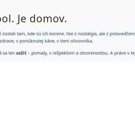
bol. Je domov.
 zostali tam, kde sú ich korene. Nie z nostalgie, ale z presvedčen
rave, v ponúknutej káve, v tieni olivovníka.
á sa len
zažiť
– pomaly, s rešpektom a otvorenosťou. A práve v tejt