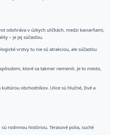
ivot odohráva v úzkych uličkách, medzi kaviarňami,
ty – je jej súčasťou.
ogické vrstvy tu nie sú atrakciou, ale súčasťou
 spôsobmi, ktoré sa takmer nemenili. Je to mesto,
 kultúrou obchodníkov. Ulice sú hlučné, živé a
– sú rodinnou históriou. Terasové polia, suché