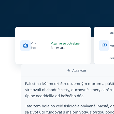
Me
Víza
Víza nie sú potrebné
badge
payments
Ku
Pas
3 mesiace
Ce
Atrakcie
Palestína leží medzi Stredozemným morom a púšťou,
stretávali obchodné cesty, duchovné smery aj rôzne 
úplne neoddelila od bežného dňa.
Táto zem bola po celé tisícročia obývaná. Mestá, de
sa život učil fungovať s málom vody, s tvrdou pôdo