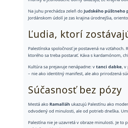
Na juhu prechádza zeleň do
Judského púštneho
Jordánskom údolí je zas krajina úrodnejšia, orient
Ľudia, ktorí zostávaj
Palestínska spoločnosť je postavená na vzťahoch. R
ktorého sa treba postarať. Káva s kardamónom, chli
Kultúra sa prejavuje nenápadne: v
tanci dabke
, v
– nie ako identitný manifest, ale ako prirodzená súč
Súčasnosť bez pózy
Mestá ako
Ramalláh
ukazujú Palestínu ako modern
odvodený od minulosti, ale od potrieb dneška. Ume
Palestína nie je uzavretá v obraze minulosti. Je t