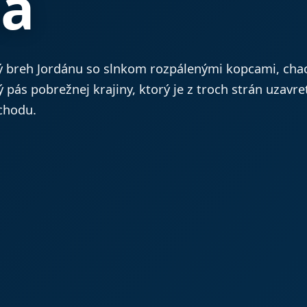
na
ý breh Jordánu so slnkom rozpálenými kopcami, cha
 pás pobrežnej krajiny, ktorý je z troch strán uzavr
ýchodu.