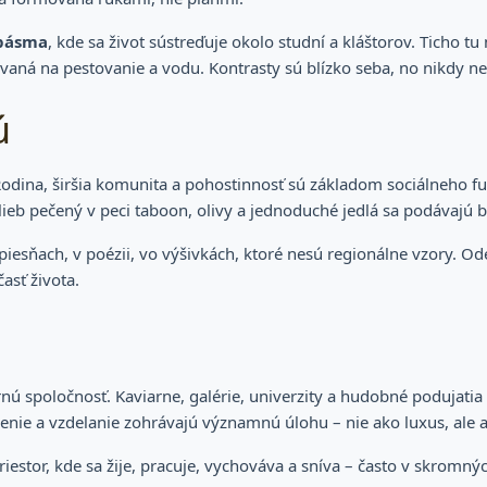
 pásma
, kde sa život sústreďuje okolo studní a kláštorov. Ticho tu
ovaná na pestovanie a vodu. Kontrasty sú blízko seba, no nikdy n
ú
odina, širšia komunita a pohostinnosť sú základom sociálneho fun
eb pečený v peci taboon, olivy a jednoduché jedlá sa podávajú be
 piesňach, v poézii, vo výšivkách, ktoré nesú regionálne vzory. O
asť života.
ú spoločnosť. Kaviarne, galérie, univerzity a hudobné podujatia 
nie a vzdelanie zohrávajú významnú úlohu – nie ako luxus, ale 
o priestor, kde sa žije, pracuje, vychováva a sníva – často v skr