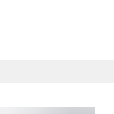
oskytuje externá služba GetYourGuide.