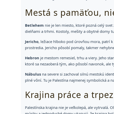
Mestá s pamäťou, nie
Betlehem
nie je len miesto, ktoré pozná celý sve
dielňami a trhmi. Kostoly, mešity a obytné domy tu 
Jericho
, ležiace hlboko pod úrovňou mora, patrí k
prostredia. Jericho pôsobí pomaly, takmer nehybne,
Hebron
je mestom remesiel, trhu a viery. Jeho sta
ktoré sa nezaoberá tým, ako pôsobí navonok, ale tým
Nábulus
na severe si zachoval silnú mestskú iden
plné vôní. Tu je Palestína najmenej symbolická a n
Krajina práce a trpez
Palestínska krajina nie je veľkolepá, ale vytrvalá.
múriky a jednoduché domy ukazujú, že krajina bol