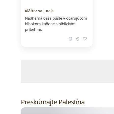
Kláštor sv. Juraja
Nádherná oáza púšte v očarujúcom
hlbokom kaňone s biblickými
príbehmi.
beenhere
location_on
favorite
Obsah, ceny, dostupnosť a rezervácie p
Preskúmajte Palestína