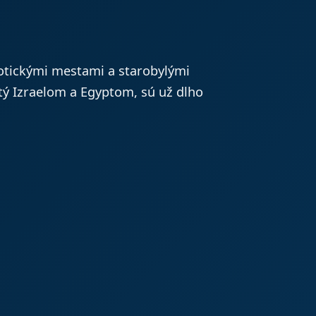
otickými mestami a starobylými
etý Izraelom a Egyptom, sú už dlho