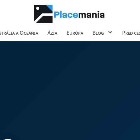
trália a Oceánia
Ázia
Európa
Blog
Pred ce