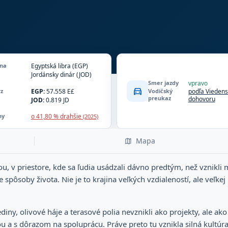
na
Egyptská libra (EGP)
Jordánsky dinár (JOD)
+ 1 ďalšia mena
Smer jazdy
vpravo
directions_car
rz
EGP:
57.558 E£
Vodičský
podľa Vieden
preukaz
dohovoru
JOD:
0.819 JD
+ 1 ďalší kurz
ny
o 41,80 % drahšie
(2025)
Mapa
 v priestore, kde sa ľudia usádzali dávno predtým, než vznikli m
spôsoby života. Nie je to krajina veľkých vzdialeností, ale veľke
diny, olivové háje a terasové polia nevznikli ako projekty, ale ak
u a s dôrazom na spoluprácu. Práve preto tu vznikla silná kultúra