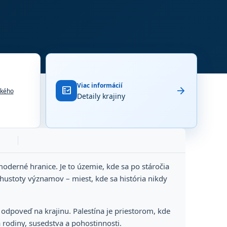
Viac informácií
arrow_forward
fact_check
ského
Detaily krajiny
oderné hranice. Je to územie, kde sa po stáročia
j hustoty významov – miest, kde sa história nikdy
o odpoveď na krajinu. Palestína je priestorom, kde
 rodiny, susedstva a pohostinnosti.