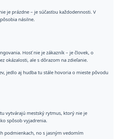
 nie je prázdne – je súčasťou každodennosti. V
epôsobia násilne.
govania. Hosť nie je zákazník – je človek, o
z okázalosti, ale s dôrazom na zdieľanie.
dev, jedlo aj hudba tu stále hovoria o mieste pôvodu
tu vytvárajú mestský rytmus, ktorý nie je
ako spôsob vyjadrenia.
omných podmienkach, no s jasným vedomím