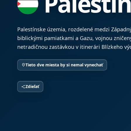
Palestí
Palestínske územia, rozdelené medzi Západn
biblickými pamiatkami a Gazu, vojnou zničený
netradičnou zastávkou v itinerári Blízkeho v
Tieto dve miesta by si nemal vynechať
location_on
Zdieľať
share