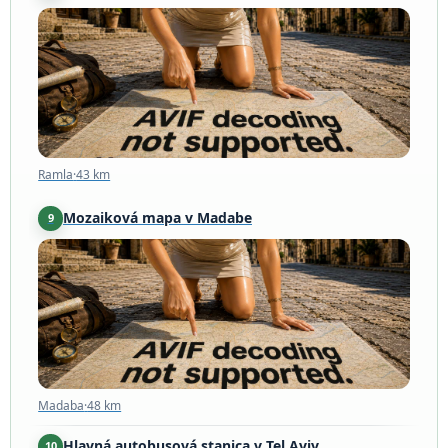
Ramla
·
43 km
Ramla
·
43 km
Mozaiková mapa v Madabe
9
Madaba
·
48 km
Madaba
·
48 km
Hlavná autobusová stanica v Tel Aviv
10