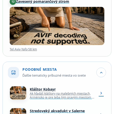
Zavesený pomarančový strom
12
Tel Aviv-Yafo
·
58 km
Tel Aviv-Yafo
·
58 km
PODOBNÉ MIESTA
wallpaper
expand_more
Ďalšie tematicky príbuzné miesta vo svete
Kláštor Kobayr
chevron_right
Ak hľadáš kláštory na malebných miestach,
Arménsko je pre teba tým pravým miestom a
Kobayr je toho najlepším príkladom. Kláštor
Kobayr leží…
Stredoveký akvadukt v Salerne