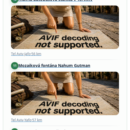
Tel Aviv-Jafo
·
56 km
Tel Aviv-Jafo
·
56 km
Mozaiková fontána Nahum Gutman
11
Tel Aviv-Yafo
·
57 km
Tel Aviv-Yafo
·
57 km