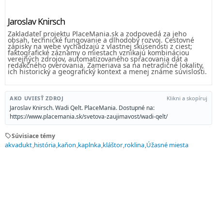
Jaroslav Knirsch
Zakladateľ projektu PlaceMania.sk a zodpovedá za jeho
obsah, technické fungovanie a dlhodobý rozvoj. Cestovné
zápisky na webe vychádzajú z vlastnej skúsenosti z ciest;
faktografické záznamy o miestach vznikajú kombináciou
verejných zdrojov, automatizovaného spracovania dát a
redakčného overovania. Zameriava sa na netradičné lokality,
ich historický a geografický kontext a menej známe súvislosti.
AKO UVIESŤ ZDROJ
Klikni a skopíruj
Jaroslav Knirsch. Wadi Qelt. PlaceMania. Dostupné na:
https://www.placemania.sk/svetova-zaujimavost/wadi-qelt/
sell
Súvisiace témy
akvadukt
história
kaňon
kaplnka
kláštor
roklina
Úžasné miesta