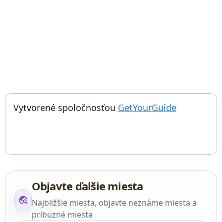
; otvorí sa
Vytvorené spoločnosťou
GetYourGuide
Objavte ďalšie miesta
travel_explore
Najbližšie miesta, objavte neznáme miesta a
príbuzné miesta