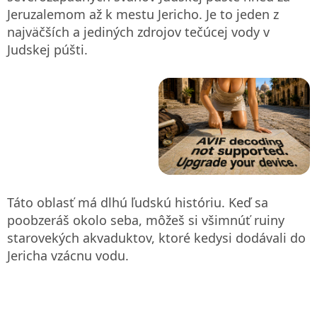
Jeruzalemom až k mestu Jericho. Je to jeden z
najväčších a jediných zdrojov tečúcej vody v
Judskej púšti.
Táto oblasť má dlhú ľudskú históriu. Keď sa
poobzeráš okolo seba, môžeš si všimnúť ruiny
starovekých akvaduktov, ktoré kedysi dodávali do
Jericha vzácnu vodu.