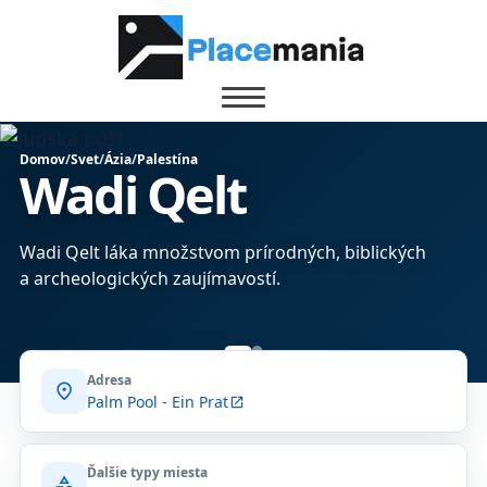
Domov
/
Svet
/
Ázia
/
Palestína
Wadi Qelt
Wadi Qelt láka množstvom prírodných, biblických
a archeologických zaujímavostí.
Adresa
location_on
Palm Pool - Ein Prat
open_in_new
Ďalšie typy miesta
category