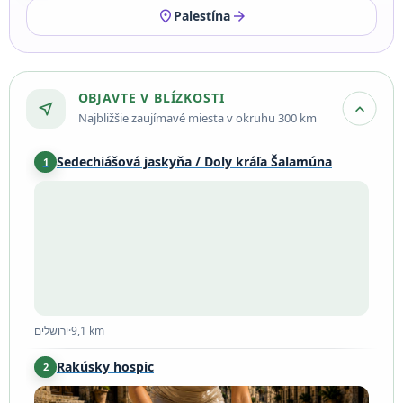
location_on
arrow_forward
Palestína
OBJAVTE V BLÍZKOSTI
near_me
expand_more
Najbližšie zaujímavé miesta v okruhu 300 km
Sedechiášová jaskyňa / Doly kráľa Šalamúna
1
ירושלים
·
9,1 km
ירושלים
·
9,1 km
Rakúsky hospic
2