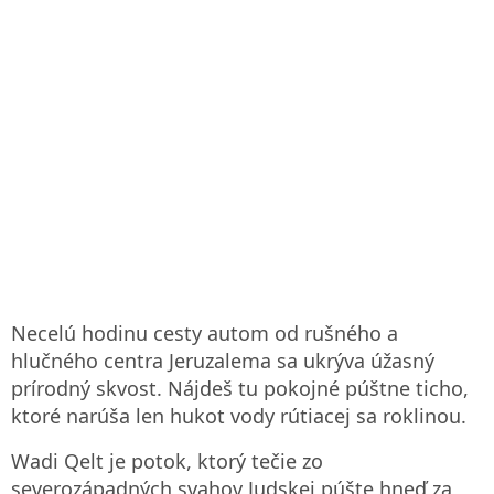
Necelú hodinu cesty autom od rušného a
hlučného centra Jeruzalema sa ukrýva úžasný
prírodný skvost. Nájdeš tu pokojné púštne ticho,
ktoré narúša len hukot vody rútiacej sa roklinou.
Wadi Qelt je potok, ktorý tečie zo
severozápadných svahov Judskej púšte hneď za