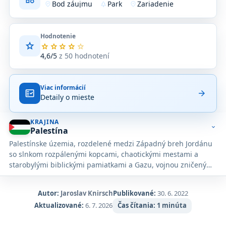
Bod záujmu
Park
Zariadenie
where_to_vote
park
location_on
Hodnotenie
star
Priemerné
star
star
star
star
star
hodnotenie
4,6/5
z 50 hodnotení
4,6
z
5
Viac informácií
na
fact_check
arrow_forward
Detaily o mieste
základe
50
hodnotení
KRAJINA
na
expand_more
Palestína
Google
Palestínske územia, rozdelené medzi Západný breh Jordánu
Maps.
so slnkom rozpálenými kopcami, chaotickými mestami a
starobylými biblickými pamiatkami a Gazu, vojnou zničený
pás pobrežnej krajiny, ktorý je z troch strán uzavretý
Izraelom a Egyptom, sú už dlho netradičnou zastávkou v
Autor:
Jaroslav Knirsch
Publikované:
30. 6. 2022
itinerári Blízkeho východu.
Aktualizované:
6. 7. 2026
Čas čítania:
1 minúta