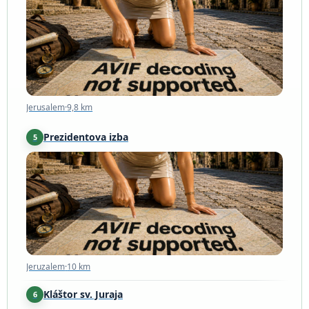
Jerusalem
·
9,8 km
Jerusalem
·
9,8 km
Prezidentova izba
5
Jeruzalem
·
10 km
Jeruzalem
·
10 km
Kláštor sv. Juraja
6