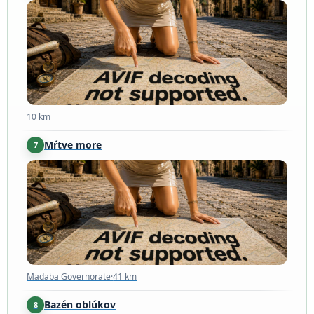
10 km
10 km
Mŕtve more
7
Madaba Governorate
·
41 km
Madaba Governorate
·
41 km
Bazén oblúkov
8