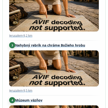
Jerusalem
·
9,2 km
Jerusalem
·
9,2 km
Nehybný rebrík na chráme Božieho hrobu
3
Jeruzalem
·
9,5 km
Jeruzalem
·
9,5 km
Múzeum väzňov
4