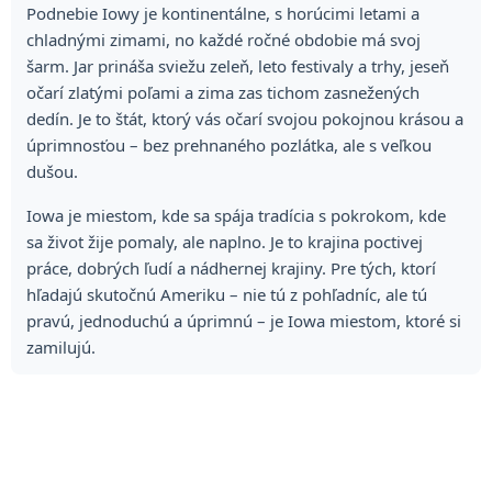
Podnebie Iowy je kontinentálne, s horúcimi letami a
chladnými zimami, no každé ročné obdobie má svoj
šarm. Jar prináša sviežu zeleň, leto festivaly a trhy, jeseň
očarí zlatými poľami a zima zas tichom zasnežených
dedín. Je to štát, ktorý vás očarí svojou pokojnou krásou a
úprimnosťou – bez prehnaného pozlátka, ale s veľkou
dušou.
Iowa je miestom, kde sa spája tradícia s pokrokom, kde
sa život žije pomaly, ale naplno. Je to krajina poctivej
práce, dobrých ľudí a nádhernej krajiny. Pre tých, ktorí
hľadajú skutočnú Ameriku – nie tú z pohľadníc, ale tú
pravú, jednoduchú a úprimnú – je Iowa miestom, ktoré si
zamilujú.