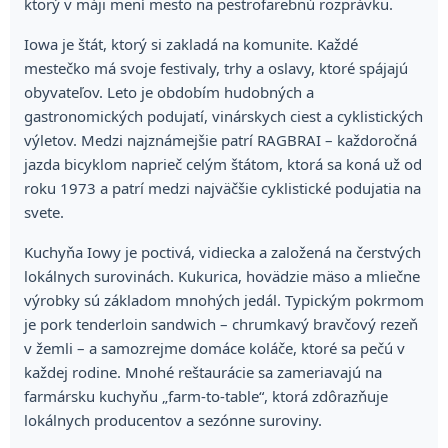
ktorý v máji mení mesto na pestrofarebnú rozprávku.
Iowa je štát, ktorý si zakladá na komunite. Každé
mestečko má svoje festivaly, trhy a oslavy, ktoré spájajú
obyvateľov. Leto je obdobím hudobných a
gastronomických podujatí, vinárskych ciest a cyklistických
výletov. Medzi najznámejšie patrí RAGBRAI – každoročná
jazda bicyklom naprieč celým štátom, ktorá sa koná už od
roku 1973 a patrí medzi najväčšie cyklistické podujatia na
svete.
Kuchyňa Iowy je poctivá, vidiecka a založená na čerstvých
lokálnych surovinách. Kukurica, hovädzie mäso a mliečne
výrobky sú základom mnohých jedál. Typickým pokrmom
je pork tenderloin sandwich – chrumkavý bravčový rezeň
v žemli – a samozrejme domáce koláče, ktoré sa pečú v
každej rodine. Mnohé reštaurácie sa zameriavajú na
farmársku kuchyňu „farm-to-table“, ktorá zdôrazňuje
lokálnych producentov a sezónne suroviny.