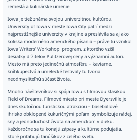
remeslá a kulinárske umenie.
Iowa je tiež známa svojou univerzitnou kultúrou.
University of Iowa v meste Iowa City patrí medzi
najprestížnejšie univerzity v krajine a preslávila sa aj ako
kolíska moderného amerického písania – práve tu vznikol
Iowa Writers’ Workshop, program, z ktorého vzišli
desiatky držiteľov Pulitzerovej ceny a významní autori.
Mesto má preto jedinečnú atmosféru – kaviarne,
kníhkupectvá a umelecké festivaly tu tvoria
neodmysliteľnú súčasť života.
Mnoho návštevníkov si spája Iowu s filmovou klasikou
Field of Dreams. Filmové miesto pri meste Dyersville je
dnes skutočnou turistickou atrakciou – baseballové
ihrisko obklopené kukuričnými poľami symbolizuje nádej,
sny a jednoduchosť života na americkom vidieku.
Každoročne sa tu konajú zápasy a kultúrne podujatia,
ktoré priťahujú fanúšikov z celého sveta.