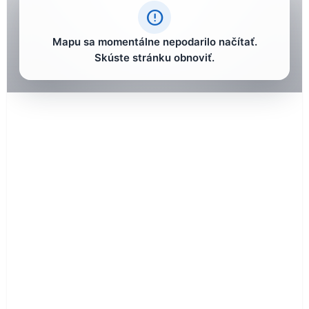
error_outline
Mapu sa momentálne nepodarilo načítať.
Skúste stránku obnoviť.