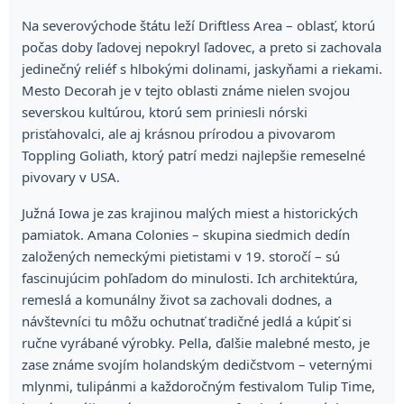
Na severovýchode štátu leží Driftless Area – oblasť, ktorú
počas doby ľadovej nepokryl ľadovec, a preto si zachovala
jedinečný reliéf s hlbokými dolinami, jaskyňami a riekami.
Mesto Decorah je v tejto oblasti známe nielen svojou
severskou kultúrou, ktorú sem priniesli nórski
prisťahovalci, ale aj krásnou prírodou a pivovarom
Toppling Goliath, ktorý patrí medzi najlepšie remeselné
pivovary v USA.
Južná Iowa je zas krajinou malých miest a historických
pamiatok. Amana Colonies – skupina siedmich dedín
založených nemeckými pietistami v 19. storočí – sú
fascinujúcim pohľadom do minulosti. Ich architektúra,
remeslá a komunálny život sa zachovali dodnes, a
návštevníci tu môžu ochutnať tradičné jedlá a kúpiť si
ručne vyrábané výrobky. Pella, ďalšie malebné mesto, je
zase známe svojím holandským dedičstvom – veternými
mlynmi, tulipánmi a každoročným festivalom Tulip Time,