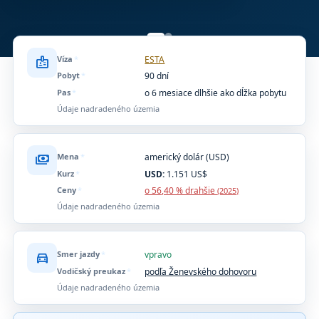
Víza
*
ESTA
badge
Pobyt
*
90 dní
Pas
*
o 6 mesiace dlhšie ako dĺžka pobytu
Údaje nadradeného územia
Mena
*
americký dolár (USD)
payments
Kurz
*
USD:
1.151 US$
Ceny
*
o 56,40 % drahšie
(2025)
Údaje nadradeného územia
Smer jazdy
*
vpravo
directions_car
Vodičský preukaz
*
podľa Ženevského dohovoru
Údaje nadradeného územia