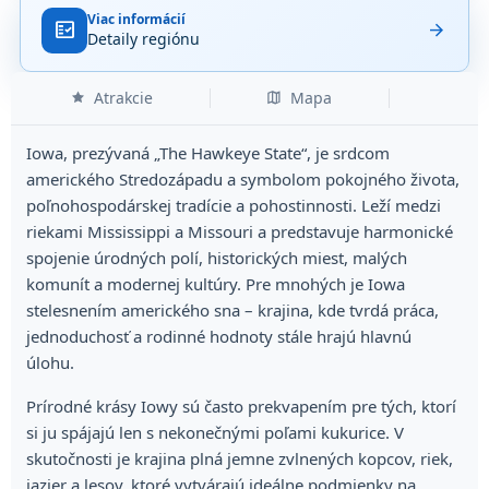
Viac informácií
fact_check
arrow_forward
Detaily regiónu
Atrakcie
Mapa
Iowa, prezývaná „The Hawkeye State“, je srdcom
amerického Stredozápadu a symbolom pokojného života,
poľnohospodárskej tradície a pohostinnosti. Leží medzi
riekami Mississippi a Missouri a predstavuje harmonické
spojenie úrodných polí, historických miest, malých
komunít a modernej kultúry. Pre mnohých je Iowa
stelesnením amerického sna – krajina, kde tvrdá práca,
jednoduchosť a rodinné hodnoty stále hrajú hlavnú
úlohu.
Prírodné krásy Iowy sú často prekvapením pre tých, ktorí
si ju spájajú len s nekonečnými poľami kukurice. V
skutočnosti je krajina plná jemne zvlnených kopcov, riek,
jazier a lesov, ktoré vytvárajú ideálne podmienky na