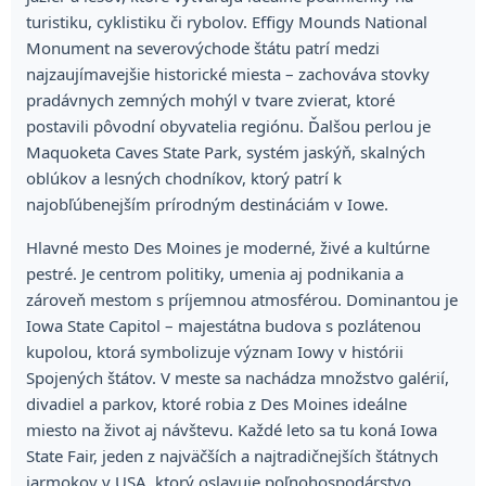
turistiku, cyklistiku či rybolov. Effigy Mounds National
Monument na severovýchode štátu patrí medzi
najzaujímavejšie historické miesta – zachováva stovky
pradávnych zemných mohýl v tvare zvierat, ktoré
postavili pôvodní obyvatelia regiónu. Ďalšou perlou je
Maquoketa Caves State Park, systém jaskýň, skalných
oblúkov a lesných chodníkov, ktorý patrí k
najobľúbenejším prírodným destináciám v Iowe.
Hlavné mesto Des Moines je moderné, živé a kultúrne
pestré. Je centrom politiky, umenia aj podnikania a
zároveň mestom s príjemnou atmosférou. Dominantou je
Iowa State Capitol – majestátna budova s pozlátenou
kupolou, ktorá symbolizuje význam Iowy v histórii
Spojených štátov. V meste sa nachádza množstvo galérií,
divadiel a parkov, ktoré robia z Des Moines ideálne
miesto na život aj návštevu. Každé leto sa tu koná Iowa
State Fair, jeden z najväčších a najtradičnejších štátnych
jarmokov v USA, ktorý oslavuje poľnohospodárstvo,