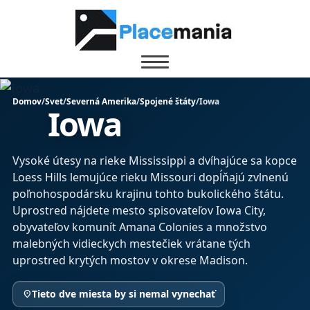
Domov
/
Svet
/
Severná Amerika
/
Spojené štáty
/
Iowa
Iowa
Vysoké útesy na rieke Mississippi a dvíhajúce sa kopce
Loess Hills lemujúce rieku Missouri dopĺňajú zvlnenú
poľnohospodársku krajinu tohto bukolického štátu.
Uprostred nájdete mesto spisovateľov Iowa City,
obyvateľov komunít Amana Colonies a množstvo
malebných vidieckych mestečiek vrátane tých
uprostred krytých mostov v okrese Madison.
Tieto dve miesta by si nemal vynechať
location_on