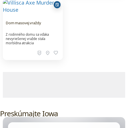
event
Dom masovej vraždy
Z rodinného domu sa vďaka
nevyriešenej vražde stala
morbídna atrakcia
beenhere
location_on
favorite
Obsah, ceny, dostupnosť a rezervácie poskytuje ex
Preskúmajte Iowa