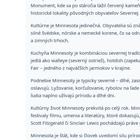
Monument, kde sa po stáročia ťažil červený kameň
historické lokality pôvodných obyvateľov Severnej
Kultúrne je Minnesota jedinečná. Obyvatelia sú z
silné švédske, nórske a nemecké korene, čo sa odráž
a zimných trhoch.
Kuchyňa Minnesoty je kombináciou severnej tradíci
jedlá ako walleye (severný ostriež), hotdish (zape
Fair – jedného z najväčších jarmokov v krajine.
Podnebie Minnesoty je typicky severné – dlhé, zasn
oslavujú. Lyžovanie, korčuľovanie, rybolov na ľade
ľudia naplno užívajú prírodu a dlhé dni.
Kultúrny život Minnesoty prekvitá po celý rok. Mi
festivaly filmu, umenia a literatúry, ktoré dokazujú, 
Scott Fitzgerald či Sinclair Lewis pochádzajú práve 
Minnesota je štát, kde si človek uvedomí silu príro