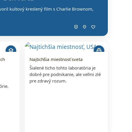
voril kultový kreslený film s Charlie Brownom,
beenhere
location_on
favorite
museum
service_toolbox
ych
Najtichšia miestnosť sveta
Šialené ticho tohto laboratória je
dobré pre podnikanie, ale veľmi zlé
pre zdravý rozum.
órie.