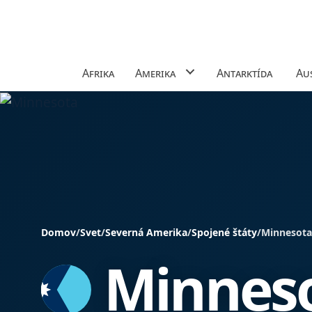
Afrika
Amerika
Antarktída
Aus
Domov
/
Svet
/
Severná Amerika
/
Spojené štáty
/
Minnesot
Minnes