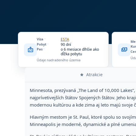
Víza
*
ESTA
Me
Pobyt
*
90 dní
Ku
badge
payments
Pas
*
o 6 mesiace dlhšie ako
Ce
dĺžka pobytu
Úd
Údaje nadradeného územia
Atrakcie
Minnesota, prezývaná „The Land of 10,000 Lakes“, je
najprívetivejších štátov Spojených štátov. Jeho kra
modernou kultúrou a kde zima aj leto majú svoje č
Hlavným mestom je St. Paul, ktoré spolu so svojím 
Minneapolis je moderné, dynamické a plné umenia. 