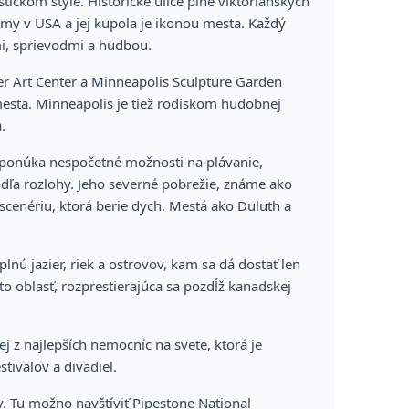
ickom štýle. Historické ulice plné viktoriánskych
my v USA a jej kupola je ikonou mesta. Každý
mi, sprievodmi a hudbou.
r Art Center a Minneapolis Sculpture Garden
esta. Minneapolis je tiež rodiskom hudobnej
.
o, ponúka nespočetné možnosti na plávanie,
odľa rozlohy. Jeho severné pobrežie, známe ako
scenériu, ktorá berie dych. Mestá ako Duluth a
ú jazier, riek a ostrovov, kam sa dá dostať len
to oblasť, rozprestierajúca sa pozdĺž kanadskej
 z najlepších nemocníc na svete, ktorá je
tivalov a divadiel.
. Tu možno navštíviť Pipestone National