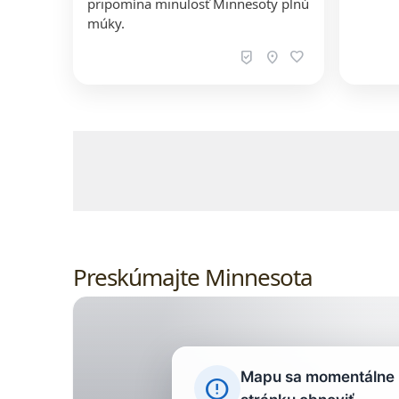
pripomína minulosť Minnesoty plnú
múky.
beenhere
location_on
favorite
Obsah, ceny, dostupnosť a rezervácie p
Preskúmajte Minnesota
Mapu sa momentálne n
error_outline