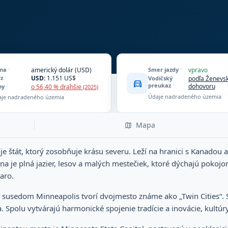
na
*
americký dolár (USD)
Smer jazdy
*
vpravo
rz
*
USD:
1.151 US$
Vodičský
podľa Ženevs
directions_car
preukaz
*
dohovoru
ny
*
o 56,40 % drahšie
(2025)
Údaje nadradeného územia
aje nadradeného územia
Mapa
 štát, ktorý zosobňuje krásu severu. Leží na hranici s Kanadou a 
jina je plná jazier, lesov a malých mestečiek, ktoré dýchajú poko
aro.
susedom Minneapolis tvorí dvojmesto známe ako „Twin Cities“. St.
Spolu vytvárajú harmonické spojenie tradície a inovácie, kultúry