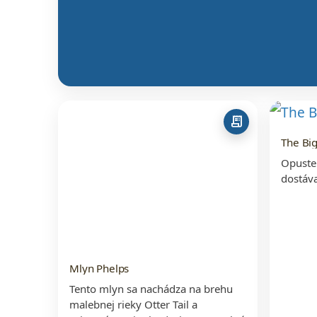
receipt_long
The Big
Opusten
dostáva
Mlyn Phelps
Tento mlyn sa nachádza na brehu
malebnej rieky Otter Tail a