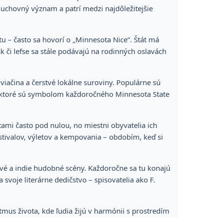
uchovný význam a patrí medzi najdôležitejšie
 – často sa hovorí o „Minnesota Nice“. Štát má
sk či lefse sa stále podávajú na rodinných oslavách
iačina a čerstvé lokálne suroviny. Populárne sú
es, ktoré sú symbolom každoročného Minnesota State
tami často pod nulou, no miestni obyvatelia ich
estivalov, výletov a kempovania – obdobím, keď si
ové a indie hudobné scény. Každoročne sa tu konajú
na svoje literárne dedičstvo – spisovatelia ako F.
ytmus života, kde ľudia žijú v harmónii s prostredím