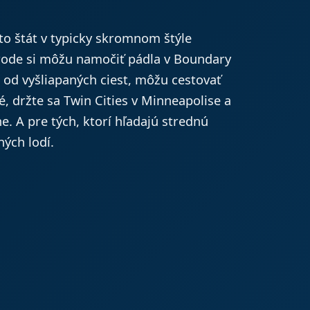
nto štát v typicky skromnom štýle
prírode si môžu namočiť pádla v Boundary
j od vyšliapaných ciest, môžu cestovať
é, držte sa Twin Cities v Minneapolise a
e. A pre tých, ktorí hľadajú strednú
ých lodí.