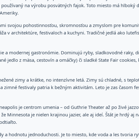
 používaný na výrobu posvätných fajok. Toto miesto má hlboký d
 Ameriky.
námi svojou pohostinnosťou, skromnosťou a zmyslom pre komunitu
a v architektúre, festivaloch a kuchyni. Tradičné jedlá ako lutefi
e a modernej gastronómie. Dominujú ryby, sladkovodné raky, div
kané jedlo z mäsa, cestovín a omáčky) či sladké State Fair cooki
ežené zimy a krátke, no intenzívne letá. Zimy sú chladné, s teplo
 a zimné festivaly patria k bežným aktivitám. Leto je zas časom f
nneapolis je centrom umenia – od Guthrie Theater až po živé jazz
že Minnesota je nielen krajinou jazier, ale aj ideí. Štát je hrdý aj 
odtiaľto.
dy a hodnotu jednoduchosti. Je to miesto, kde voda a les tvoria r