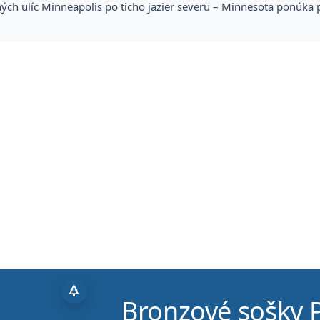
ch ulíc Minneapolis po ticho jazier severu – Minnesota ponúka po
park
Bronzové sošky 