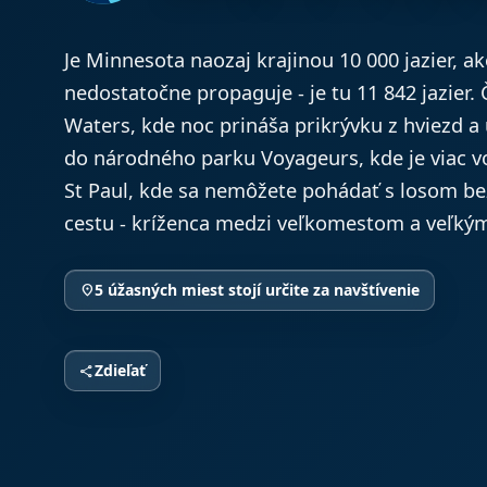
Je Minnesota naozaj krajinou 10 000 jazier, a
nedostatočne propaguje - je tu 11 842 jazier.
Waters, kde noc prináša prikrývku z hviezd a u
do národného parku Voyageurs, kde je viac vod
St Paul, kde sa nemôžete pohádať s losom bez 
cestu - kríženca medzi veľkomestom a veľkým 
5 úžasných miest stojí určite za navštívenie
location_on
Zdieľať
share