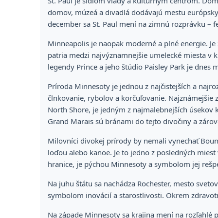
St. Paul je sídlom vlády a kultúrnym centrom. Domi
domov, múzeá a divadlá dodávajú mestu európsky n
december sa St. Paul mení na zimnú rozprávku – fe
Minneapolis je naopak moderné a plné energie. Je
patria medzi najvýznamnejšie umelecké miesta v k
legendy Prince a jeho štúdio Paisley Park je dne
Príroda Minnesoty je jednou z najčistejších a najr
člnkovanie, rybolov a korčuľovanie. Najznámejšie z
North Shore, je jedným z najmalebnejších úsekov k
Grand Marais sú bránami do tejto divočiny a záro
Milovníci divokej prírody by nemali vynechať Boun
loďou alebo kanoe. Je to jedno z posledných miest v
hranice, je pýchou Minnesoty a symbolom jej rešpe
Na juhu štátu sa nachádza Rochester, mesto svetov
symbolom inovácií a starostlivosti. Okrem zdravot
Na západe Minnesoty sa krajina mení na rozľahlé 