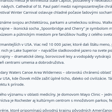
nantou mesta je Minnesota State Capitol, postavený v neoklasicist
ádych. Cathedral of St. Paul patrí medzi najimpozantnejšie chrá
stival Winter Carnival oslavuje chladné počasie ľadovými socha
 známe svojou architektúrou, parkami a umeleckou scénou. Walke
rajine – ikonická socha „Spoonbridge and Cherry“ je symbolom m
s múzeom a pútnickým miestom pre fanúšikov hudby z celého sveta
ozmanitejších v USA. Viac než 10 000 jazier, ktoré dali štátu men
 nich je Lake Superior – najväčšie sladkovodné jazero na svete p
rajiny – dramatické útesy, borovicové lesy a vodopády vytvárajú 
veň centrami umenia a dobrodružstva.
dary Waters Canoe Area Wilderness – obrovskú chránenú oblasť pln
 USA, kde človek môže zažiť úplné ticho, ďaleko od civilizácie. Tá
ktu k prírode.
ého významu v oblasti medicíny. Je domovom Mayo Clinic – jednej
níctva je Rochester aj kultúrnym centrom s množstvom parkov, fes
prérie, ktoré pripomínajú pôvodnú krajinu pôvodných Američanov