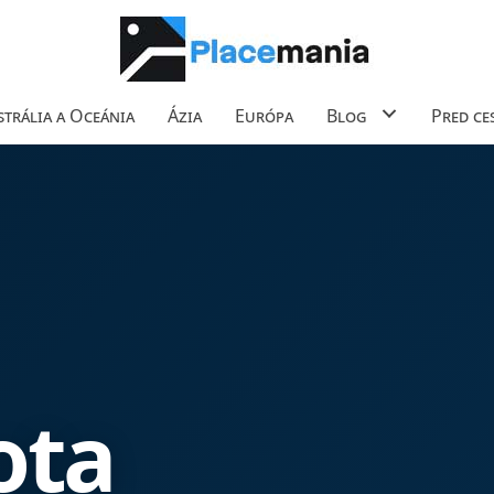
trália a Oceánia
Ázia
Európa
Blog
Pred ce
a
ota