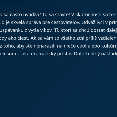
ko sa často uvádza? To sa stavte! V skutočnosti sa te
 Čo je skvelá správa pre cestovateľov. Odvážlivci v 
spávanku z vytia vlkov. Tí, ktorí sa chcú dostať ďale
y ako ciest. Ak sa vám to všetko zdá príliš vzdialen
toho, aby ste nenarazili na niečo cool alebo kultúrn
lesom - láka dramatický prístav Duluth plný nákladn