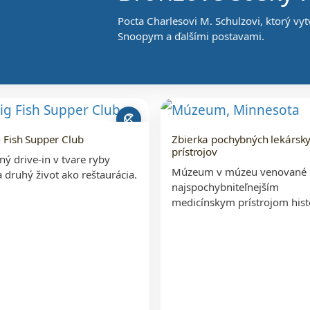
Pocta Charlesovi M. Schulzovi, ktorý vyt
Snoopym a ďalšími postavami.
beach_access
 Fish Supper Club
Zbierka pochybných lekársk
prístrojov
ý drive-in v tvare ryby
Múzeum v múzeu venované
 druhý život ako reštaurácia.
najspochybniteľnejším
medicínskym prístrojom hist