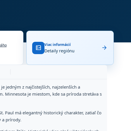
Viac informácií
kého
arrow_forward
fact_check
Detaily regiónu
je jedným z najčistejších, najzelenších a
jom. Minnesota je miestom, kde sa príroda stretáva s
 Paul má elegantný historický charakter, zatiaľ čo
 a prírody.