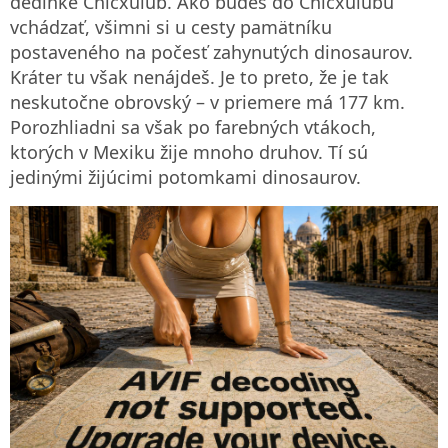
dedinke Chicxulub. Ako budeš do Chicxulubu
vchádzať, všimni si u cesty pamätníku
postaveného na počesť zahynutých dinosaurov.
Kráter tu však nenájdeš. Je to preto, že je tak
neskutočne obrovský – v priemere má 177 km.
Porozhliadni sa však po farebných vtákoch,
ktorých v Mexiku žije mnoho druhov. Tí sú
jedinými žijúcimi potomkami dinosaurov.