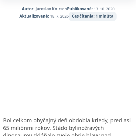
Autor:
Jaroslav Knirsch
Publikované:
13. 10. 2020
Aktualizované:
18. 7. 2026
Čas čítania:
1 minúta
Bol celkom obyčajný deň obdobia kriedy, pred asi
65 miliónmi rokov. Stádo bylinožravých
dinosaurov skláňalo svoje obrie hlavy nad