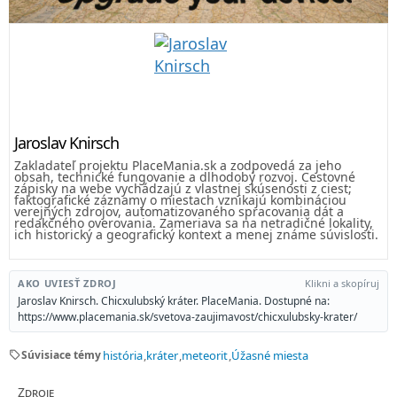
Jaroslav Knirsch
Zakladateľ projektu PlaceMania.sk a zodpovedá za jeho
obsah, technické fungovanie a dlhodobý rozvoj. Cestovné
zápisky na webe vychádzajú z vlastnej skúsenosti z ciest;
faktografické záznamy o miestach vznikajú kombináciou
verejných zdrojov, automatizovaného spracovania dát a
redakčného overovania. Zameriava sa na netradičné lokality,
ich historický a geografický kontext a menej známe súvislosti.
AKO UVIESŤ ZDROJ
Klikni a skopíruj
Jaroslav Knirsch. Chicxulubský kráter. PlaceMania. Dostupné na:
https://www.placemania.sk/svetova-zaujimavost/chicxulubsky-krater/
sell
Súvisiace témy
história
kráter
meteorit
Úžasné miesta
Zdroje