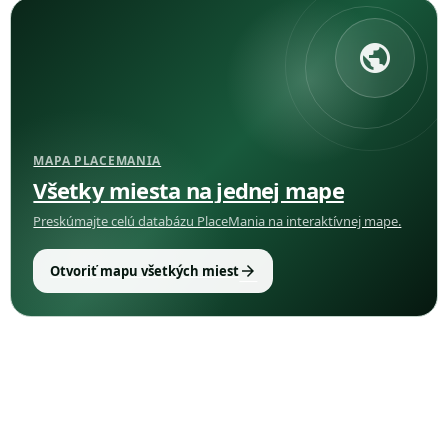
public
MAPA PLACEMANIA
Všetky miesta na jednej mape
Preskúmajte celú databázu PlaceMania na interaktívnej mape.
arrow_forward
Otvoriť mapu všetkých miest