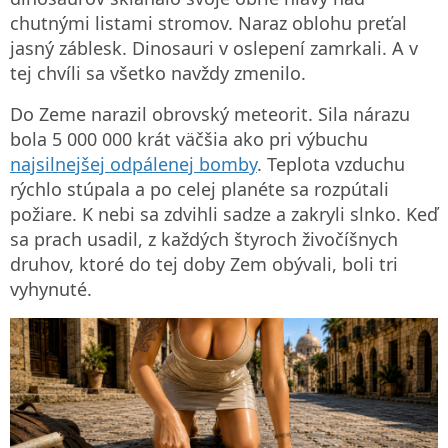
chutnými listami stromov. Naraz oblohu preťal
jasný záblesk. Dinosauri v oslepení zamrkali. A v
tej chvíli sa všetko navždy zmenilo.
Do Zeme narazil obrovský meteorit. Sila nárazu
bola 5 000 000 krát väčšia ako pri výbuchu
najsilnejšej odpálenej bomby
. Teplota vzduchu
rýchlo stúpala a po celej planéte sa rozpútali
požiare. K nebi sa zdvihli sadze a zakryli slnko. Keď
sa prach usadil, z každých štyroch živočíšnych
druhov, ktoré do tej doby Zem obývali, boli tri
vyhynuté.