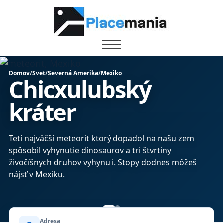
Domov
/
Svet
/
Severná Amerika
/
Mexiko
Chicxulubský
kráter
Tetí najväčší meteorit ktorý dopadol na našu zem
spôsobil vyhynutie dinosaurov a tri štvrtiny
živočíšnych druhov vyhynuli. Stopy dodnes môžeš
nájsť v Mexiku.
Adresa