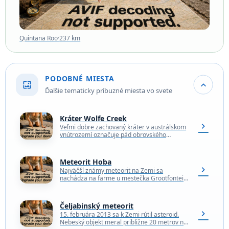
Quintana Roo
·
237 km
PODOBNÉ MIESTA
wallpaper
expand_more
Ďalšie tematicky príbuzné miesta vo svete
Kráter Wolfe Creek
chevron_right
Veľmi dobre zachovaný kráter v austrálskom
vnútrozemí označuje pád obrovského
meteoritu, ktorý pred tisíckami rokov poznačil
našu planétu. Napriek dávnemu
geologickému veku…
Meteorit Hoba
chevron_right
Najväčší známy meteorit na Zemi sa
nachádza na farme u mestečka Grootfontein,
na rovnakom mieste, kam asi pred 80 000
rokmi dopadol.…
Čeljabinský meteorit
chevron_right
15. februára 2013 sa k Zemi rútil asteroid.
Nebeský objekt meral približne 20 metrov na