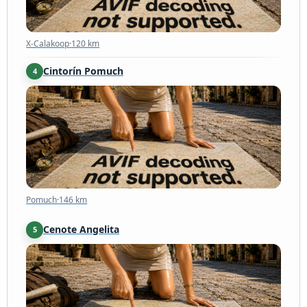
X-Calakoop
·
120 km
Cintorín Pomuch
4
Pomuch
·
146 km
Pomuch
·
146 km
Cenote Angelita
5
Quintana Roo
·
237 km