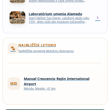
aspoň neexistovalo v čase svojho vzniku.
Chupaderos bolo fiktívne mesto vytvorené v
roku 1954 na natáčanie…
Laboratórium umenia Alameda
chevron_right
Starý kláštor San Diego, založený okolo roku
1591, dnes slúži ako múzeum súčasného
umenia so zameraním na experimentálne a
konceptuálne diela. Podľa…
NAJBLIŽŠIE LETISKO
connecting_airports
Najbližšie spojenie leteckou dopravou
Manuel Crescencio Rejón International
MID
Airport
Mérida, Mexiko · 41 km