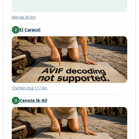
Mérida
·
30 km
El Caracol
2
Chichén-Itzá
·
117 km
Chichén-Itzá
·
117 km
Cenote Ik-Kil
3
X-Calakoop
·
120 km