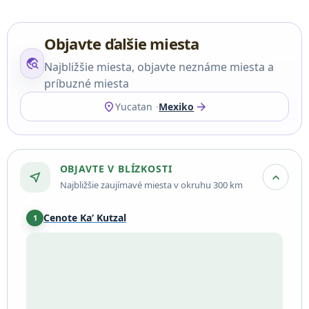
Objavte ďalšie miesta
travel_explore
Najbližšie miesta, objavte neznáme miesta a
príbuzné miesta
location_on
arrow_forward
Yucatan
Mexiko
OBJAVTE V BLÍZKOSTI
near_me
expand_more
Najbližšie zaujímavé miesta v okruhu 300 km
Cenote Ka‘ Kutzal
1
Mérida
·
30 km