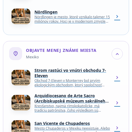
šírku a vážil približne 12 000 ton.…
Nördlingen
chevron_right
Nördlingen je mesto, ktoré vznikalo takmer 15
miliónov rokov. Hoci je v modernom zmysle
slova osídlené len posledných 1200 rokov,
mesto sa…
OBJAVTE MENEJ ZNÁME MIESTA
not_listed_location
expand_more
Mexiko
Strom rastúci vo vnútri obchodu 7-
Eleven
chevron_right
Obchod 7-Eleven v Monterrey bol prvým
ekologickým obchodom, ktorý spoločnosť
postavila v Mexiku. Keď vedúci predstavitelia
reťazca zistili, že na stavenisku stojí…
Arquidiocesano de Arte Sacro
(Arcibiskupské múzeum sakrálneho
chevron_right
umenia)
Kresťanstvo, najmä rímskokatolícke, má
tradíciu patrónstva, čoho výsledkom sú
umelecké diela ako Kniha z Kellsu, strop
Sixtínskej kaplnky od Michelangela a ikony…
San Vicente de Chupaderos
chevron_right
Mesto Chupaderos v Mexiku neexistuje. Alebo