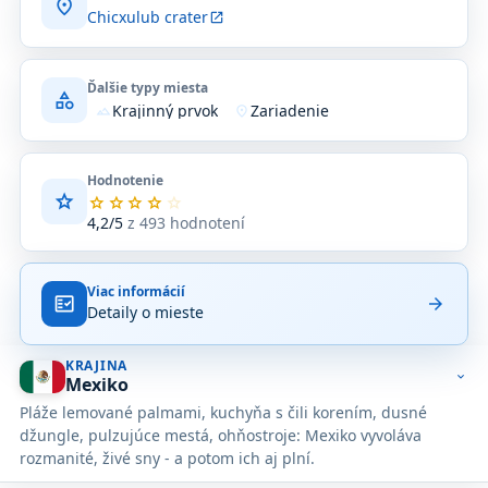
location_on
Chicxulub crater
open_in_new
Ďalšie typy miesta
category
Krajinný prvok
Zariadenie
terrain
location_on
Hodnotenie
star
Priemerné
star
star
star
star
star
hodnotenie
4,2/5
z 493 hodnotení
4,2
z
5
Viac informácií
na
fact_check
arrow_forward
Detaily o mieste
základe
493
hodnotení
KRAJINA
na
expand_more
Mexiko
Google
Pláže lemované palmami, kuchyňa s čili korením, dusné
Maps.
džungle, pulzujúce mestá, ohňostroje: Mexiko vyvoláva
rozmanité, živé sny - a potom ich aj plní.