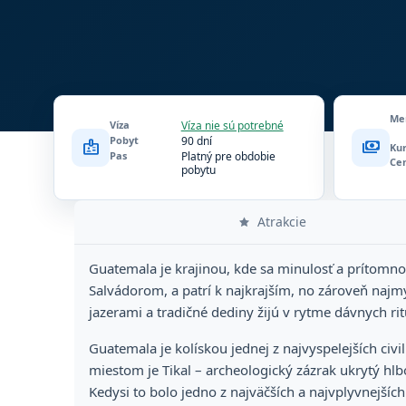
Me
Víza
Víza nie sú potrebné
Pobyt
90 dní
badge
payments
Ku
Pas
Platný pre obdobie
Ce
pobytu
Atrakcie
Guatemala je krajinou, kde sa minulosť a prítomno
Salvádorom, a patrí k najkrajším, no zároveň najmy
jazerami a tradičné dediny žijú v rytme dávnych ri
Guatemala je kolískou jednej z najvyspelejších civi
miestom je Tikal – archeologický zázrak ukrytý hl
Kedysi to bolo jedno z najväčších a najvplyvnejších