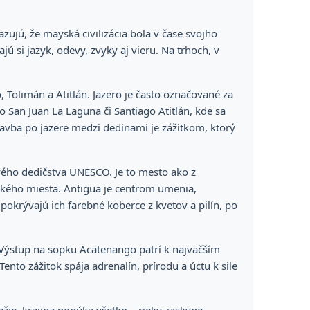
zujú, že mayská civilizácia bola v čase svojho
si jazyk, odevy, zvyky aj vieru. Na trhoch, v
 Tolimán a Atitlán. Jazero je často označované za
o San Juan La Laguna či Santiago Atitlán, kde sa
Plavba po jazere medzi dedinami je zážitkom, ktorý
vého dedičstva UNESCO. Je to mesto ako z
ického miesta. Antigua je centrom umenia,
okrývajú ich farebné koberce z kvetov a pilín, po
. Výstup na sopku Acatenango patrí k najväčším
nto zážitok spája adrenalín, prírodu a úctu k sile