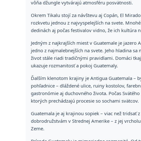
vôňa džungle vytvárajú atmosféru posvätnosti.
Okrem Tikalu stojí za návštevu aj Copán, El Mirado
rozkvetu jednou z najvyspelejších na svete. Mnoh
dedinách aj počas festivalov vidno, že ich kultúra n
Jedným z najkrajších miest v Guatemale je jazero A
jedno z najmalebnejších na svete. Jeho hladina sa 
život stále riadi tradičnými pravidlami. Domáci tk
ukazuje rozmanitosť a pokoj Guatemaly.
Ďalším klenotom krajiny je Antigua Guatemala – b
pohľadnice – dláždené ulice, ruiny kostolov, fare
gastronómie aj duchovného života. Počas Svätého t
ktorých prechádzajú procesie so sochami svätcov.
Guatemala je aj krajinou sopiek – viac než tridsať
dobrodružstvám v Strednej Amerike – z jej vrcholu 
Zeme.