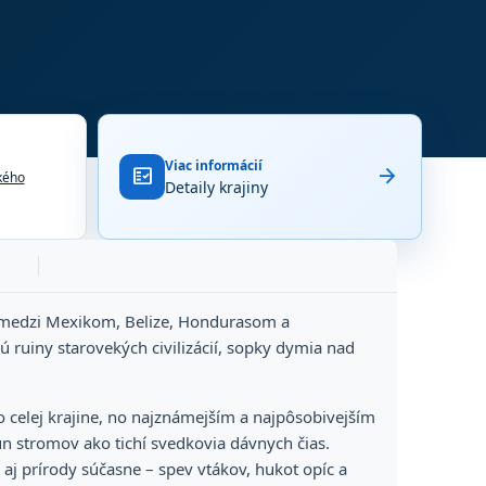
Viac informácií
arrow_forward
fact_check
kého
Detaily krajiny
y, medzi Mexikom, Belize, Hondurasom a
ú ruiny starovekých civilizácií, sopky dymia nad
po celej krajine, no najznámejším a najpôsobivejším
n stromov ako tichí svedkovia dávnych čias.
 aj prírody súčasne – spev vtákov, hukot opíc a