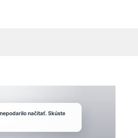
oskytuje externá služba GetYourGuide.
epodarilo načítať. Skúste