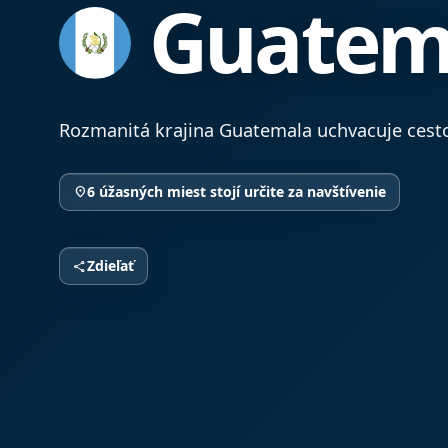
Guatem
Rozmanitá krajina Guatemala uchvacuje cesto
6 úžasných miest stojí určite za navštívenie
location_on
Zdieľať
share