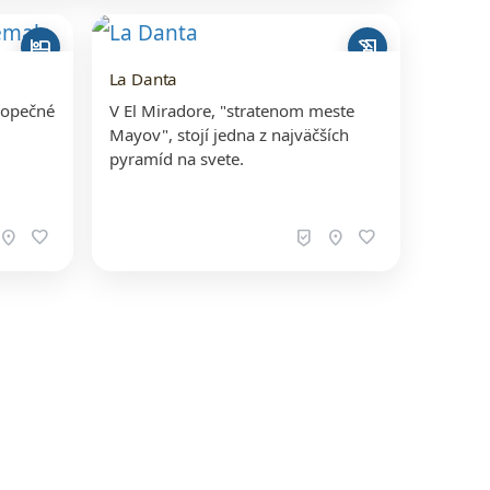
hotel
history_edu
La Danta
sopečné
V El Miradore, "stratenom meste
Mayov", stojí jedna z najväčších
pyramíd na svete.
location_on
favorite
beenhere
location_on
favorite