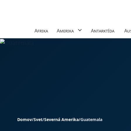
Afrika
Amerika
Antarktída
Aus
Domov
/
Svet
/
Severná Amerika
/
Guatemala