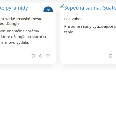
receipt_long
 Staroveké mayské mesto
Los Vahos
red džungle
Prírodné sauny využívajúce 
 monumentálne chrámy
teplo.
ktoré džungľa na stáročia
a a znovu vydala.
beenhere
location_on
favorite
beenhere