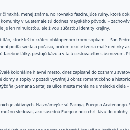
r či Yaxhá, menej známe, no rovnako fascinujúce ruiny, ktoré doka
é komunity v Guatemale sú dodnes mayského pôvodu – zachovávajú 
ie je len minulosťou, ale živou súčasťou identity krajiny.
titlán, ktoré leží v kráteri obklopenom tromi sopkami – San Pedro,
mení podľa svetla a počasia, pričom okolie tvoria malé dedinky ak
ajú farebné látky, pestujú kávu a vítajú cestovateľov s úsmevom. 
ývalé koloniálne hlavné mesto, dnes zapísané do zoznamu sveto
bné domy a sopky v pozadí vytvárajú obraz romantického a histor
ýždňa (Semana Santa) sa ulice mesta menia na umelecké diela – p
 z nich je aktívnych. Najznámejšie sú Pacaya, Fuego a Acatenango
možno sledovať, ako susedná Fuego v noci chrlí lávu do oblohy. Te