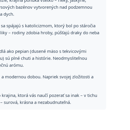
ie, krajina ponúka všetko – rieky, jaskyne,
rkysových bazénov vytvorených nad podzemnou
ža dych.
a spájajú s katolicizmom, ktorý bol po stáročia
iky – rodiny zdobia hroby, púšťajú draky do neba
jedlá ako pepian (dusené mäso s tekvicovými
) sú plné chuti a histórie. Neodmysliteľnou
nečnú arómu.
 modernou dobou. Napriek svojej zložitosti a
krajina, ktorá vás naučí pozerať sa inak – v tichu
– surová, krásna a nezabudnuteľná.