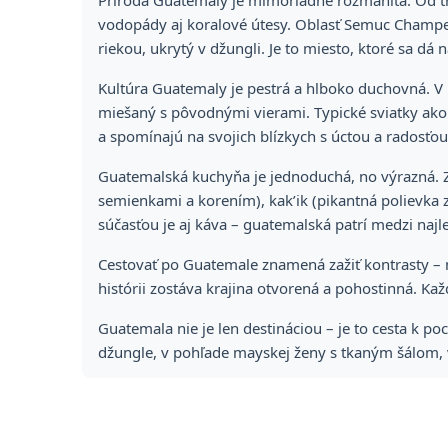
Príroda Guatemaly je mimoriadne rozmanitá. Od tro
vodopády aj koralové útesy. Oblasť Semuc Champe
riekou, ukrytý v džungli. Je to miesto, ktoré sa dá
Kultúra Guatemaly je pestrá a hlboko duchovná. V 
miešaný s pôvodnými vierami. Typické sviatky ako 
a spomínajú na svojich blízkych s úctou a radosťou
Guatemalská kuchyňa je jednoduchá, no výrazná. Zá
semienkami a korením), kak’ik (pikantná polievka 
súčasťou je aj káva – guatemalská patrí medzi najl
Cestovať po Guatemale znamená zažiť kontrasty –
histórii zostáva krajina otvorená a pohostinná. Ka
Guatemala nie je len destináciou – je to cesta k po
džungle, v pohľade mayskej ženy s tkaným šálom, 