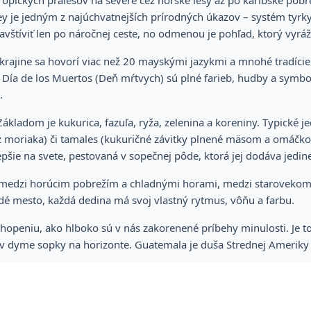
pických pralesov na severe cez horské lesy až po karibské pobrež
y je jedným z najúchvatnejších prírodných úkazov – systém ty
 navštíviť len po náročnej ceste, no odmenou je pohľad, ktorý vyrá
krajine sa hovorí viac než 20 mayskými jazykmi a mnohé tradície s
Día de los Muertos (Deň mŕtvych) sú plné farieb, hudby a symbol
.
kladom je kukurica, fazuľa, ryža, zelenina a koreniny. Typické 
z moriaka) či tamales (kukuričné závitky plnené mäsom a omáčkou
epšie na svete, pestovaná v sopečnej pôde, ktorá jej dodáva jedi
 medzi horúcim pobrežím a chladnými horami, medzi starovekom a
ždé mesto, každá dedina má svoj vlastný rytmus, vôňu a farbu.
chopeniu, ako hlboko sú v nás zakorenené príbehy minulosti. Je to 
v dyme sopky na horizonte. Guatemala je duša Strednej Ameriky 