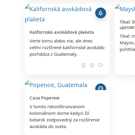
park
Tikal:
uprost
Kalifornská avokádová plaketa
Tikal:
Verte tomu alebo nie, ale dnes
Mayov, 
veľmi rozšírené kalifornské avokádo
pohltil
pochádza z Guatemaly.
beenhere
location_on
favorite
palette
Casa Popenoe
V tomto rekonštruovanom
koloniálnom dome kedysi žil
botanik zodpovedný za rozšírenie
avokáda do sveta.