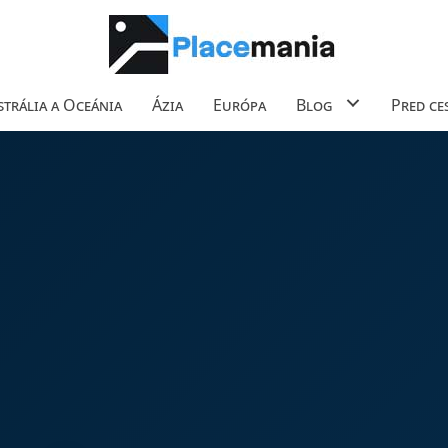
trália a Oceánia
Ázia
Európa
Blog
Pred ce