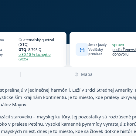
na
Guatemalský quetzal
(GTQ)
Smer jazdy
vpravo
directions_car
rz
GTQ:
8.793 Q
Vodičský
podľa Ženevs
preukaz
dohovoru
ny
o 30,10 % lacnejšie
(2025)
Mapa
sť prelínajú v jedinečnej harmónii. Leží v srdci Strednej Amerik
stickejším krajinám kontinentu. Je to miesto, kde pralesy ukrývaj
tuálov Mayov.
lizácií staroveku – mayskej kultúry. Jej pozostatky sú roztrúsené 
boko v pralese Peténu. Vysoké kamenné pyramídy vyrastajú z korú
 mayských miest, dnes je to miesto, kde sa človek dotkne histórie