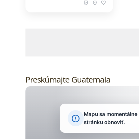
beenhere
location_on
favorite
Obsah, ceny, dostupnosť a rezervácie p
Preskúmajte Guatemala
Mapu sa momentálne n
error_outline
stránku obnoviť.