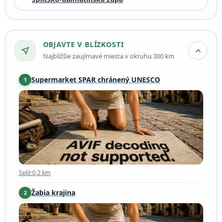
OBJAVTE V BLÍZKOSTI
near_me
expand_more
Najbližšie zaujímavé miesta v okruhu 300 km
Supermarket SPAR chránený UNESCO
1
Split
·
0,2 km
Split
·
0,2 km
Žabia krajina
2
Split
·
0,2 km