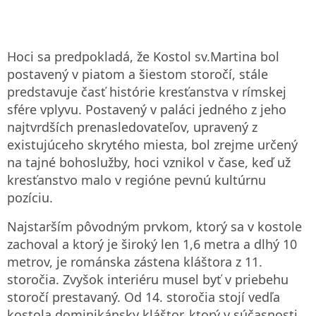
Hoci sa predpokladá, že Kostol sv.Martina bol
postavený v piatom a šiestom storočí, stále
predstavuje časť histórie kresťanstva v rímskej
sfére vplyvu. Postavený v paláci jedného z jeho
najtvrdších prenasledovateľov, upravený z
existujúceho skrytého miesta, bol zrejme určený
na tajné bohoslužby, hoci vznikol v čase, keď už
kresťanstvo malo v regióne pevnú kultúrnu
pozíciu.
Najstarším pôvodným prvkom, ktorý sa v kostole
zachoval a ktorý je široký len 1,6 metra a dlhý 10
metrov, je románska zástena kláštora z 11.
storočia. Zvyšok interiéru musel byť v priebehu
storočí prestavaný. Od 14. storočia stojí vedľa
kostola dominikánsky kláštor, ktorý v súčasnosti