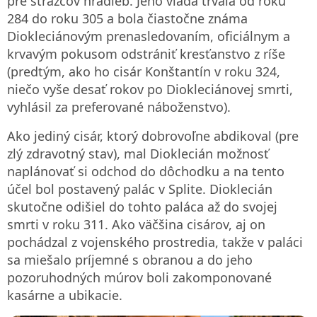
pre strážcov hradieb. Jeho vláda trvala od roku
284 do roku 305 a bola čiastočne známa
Diokleciánovým prenasledovaním, oficiálnym a
krvavým pokusom odstrániť kresťanstvo z ríše
(predtým, ako ho cisár Konštantín v roku 324,
niečo vyše desať rokov po Diokleciánovej smrti,
vyhlásil za preferované náboženstvo).
Ako jediný cisár, ktorý dobrovoľne abdikoval (pre
zlý zdravotný stav), mal Dioklecián možnosť
naplánovať si odchod do dôchodku a na tento
účel bol postavený palác v Splite. Dioklecián
skutočne odišiel do tohto paláca až do svojej
smrti v roku 311. Ako väčšina cisárov, aj on
pochádzal z vojenského prostredia, takže v paláci
sa miešalo príjemné s obranou a do jeho
pozoruhodných múrov boli zakomponované
kasárne a ubikacie.