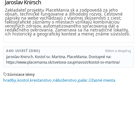
Jaroslav Knirsch
Zakladateľ projektu PlaceMania.sk a zodpovedá za jeho
obsah, technické fungovanie a dlhodobý rozvoj. Cestovné
zápisky na webe vychádzajú z vlastnej skúsenosti z ciest;
faktografické záznamy o miestach vznikajú kombináciou
verejných zdrojov, automatizovaného spracovania dát a
redakčného overovania. Zameriava sa na netradičné lokality,
ich historický a geografický kontext a menej známe súvislosti.
AKO UVIESŤ ZDROJ
Klikni a skopíruj
Jaroslav Knirsch. Kostol sv. Martina. PlaceMania. Dostupné na:
https://www.placemania.sk/svetova-zaujimavost/kostol-sv-martina/
sell
Súvisiace témy
hradby
kostol
kresťanstvo
náboženstvo
palác
Úžasné miesta