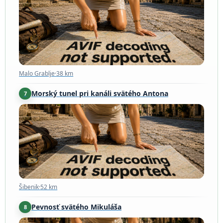
Malo Grablje
·
38 km
Malo Grablje
·
38 km
Morský tunel pri kanáli svätého Antona
7
Šibenik
·
52 km
Šibenik
·
52 km
Pevnosť svätého Mikuláša
8