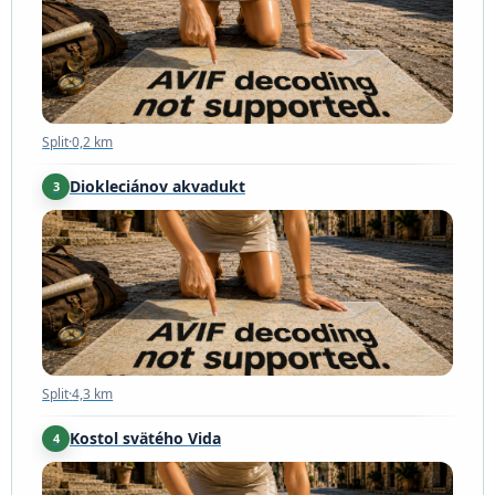
Split
·
0,2 km
Diokleciánov akvadukt
3
Split
·
4,3 km
Split
·
4,3 km
Kostol svätého Vida
4
Klis
·
8,8 km