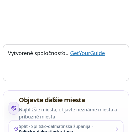
; otvorí sa
Things to do near Kostol sv. Martina, Church of St. Martin, St
Vytvorené spoločnosťou
GetYourGuide
Objavte ďalšie miesta
travel_explore
Najbližšie miesta, objavte neznáme miesta a
príbuzné miesta
Split · Splitsko-dalmatinska županija
location_on
arrow_forward
Splitsko-dalmatínska župa