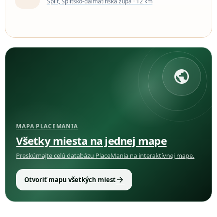
Split, Splitsko-dalmatínska župa · 12 km
public
MAPA PLACEMANIA
Všetky miesta na jednej mape
Preskúmajte celú databázu PlaceMania na interaktívnej mape.
arrow_forward
Otvoriť mapu všetkých miest