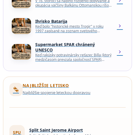
chevron_right
V 16. storočí sa naplno rozbehlo dobývanie a
okupácia väčšiny Balkánu Ottomanskou ríšou,
ktorá sa koncom 17. storočia rozpadla. Zatiaľ
čo vnútrozemské…
Ihrisko Batarija
chevron_right
Keď bolo "historické mesto Trogir" v roku
1997 zapísané na zoznam svetového
dedičstva UNESCO, týkalo sa to väčšiny
stavieb na jeho centrálnom…
Supermarket SPAR chránený
UNESCO
chevron_right
Keď rakúsky potravinársky reťazec Billa (ktorý
medzičasom prevzala spoločnosť SPAR)
otvoril novú prevádzku v gotických stĺpoch
historickej budovy, obyvatelia Splitu -
najväčšieho…
NAJBLIŽŠIE LETISKO
connecting_airports
Najbližšie spojenie leteckou dopravou
Split Saint Jerome Airport
SPU