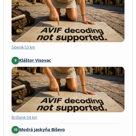
Šibenik
·
53 km
Šibenik
·
53 km
Kláštor Visovac
9
Brištane
·
54 km
Brištane
·
54 km
Modrá jaskyňa Biševo
10