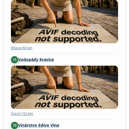
Biševo
·
68 km
Biševo
·
68 km
Vodopády Kravice
11
Zvirići
·
102 km
Zvirići
·
102 km
Vinárstvo Edivo Vina
12