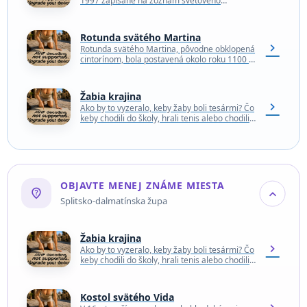
1997 zapísané na zoznam svetového
dedičstva UNESCO, týkalo sa to väčšiny
stavieb na jeho centrálnom…
Rotunda svätého Martina
chevron_right
Rotunda svätého Martina, pôvodne obklopená
cintorínom, bola postavená okolo roku 1100 a
je jedným z najstarších pražských kostolov.
Nachádza sa mimo kráľovskej…
Žabia krajina
chevron_right
Ako by to vyzeralo, keby žaby boli tesármi? Čo
keby chodili do školy, hrali tenis alebo chodili
do cirkusu? To sa dozviete…
OBJAVTE MENEJ ZNÁME MIESTA
not_listed_location
expand_more
Splitsko-dalmatínska župa
Žabia krajina
chevron_right
Ako by to vyzeralo, keby žaby boli tesármi? Čo
keby chodili do školy, hrali tenis alebo chodili
do cirkusu? To sa dozviete…
Kostol svätého Vida