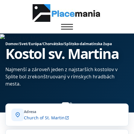
Domov
/
Svet
/
Európa
/
Chorvátsko
/
Splitsko-dalmatínska župa
Kostol sv. Martina
Najmenší a zároveň jeden z najstarších kostolov v
Splite bol zrekonštruovaný v rímskych hradbách
mesta.
Adresa
location_on
Church of St. Martin
open_in_new