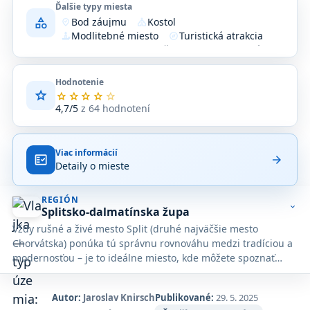
Ďalšie typy miesta
category
Bod záujmu
Kostol
where_to_vote
church
Modlitebné miesto
Turistická atrakcia
candle
explore
Zariadenie
Združenie alebo organizácia
location_on
flowsheet
Hodnotenie
star
Priemerné
star
star
star
star
star
hodnotenie
4,7/5
z 64 hodnotení
4,7
z
5
Viac informácií
na
fact_check
arrow_forward
Detaily o mieste
základe
64
hodnotení
REGIÓN
na
expand_more
Splitsko-dalmatínska župa
Google
Vždy rušné a živé mesto Split (druhé najväčšie mesto
Maps.
Chorvátska) ponúka tú správnu rovnováhu medzi tradíciou a
modernosťou – je to ideálne miesto, kde môžete spoznať
skutočný dalmatínsky život.
Autor:
Jaroslav Knirsch
Publikované:
29. 5. 2025