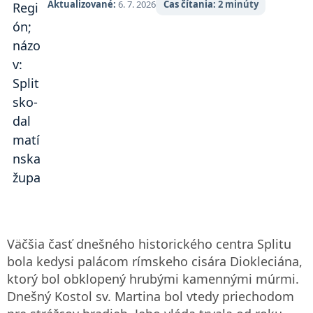
Aktualizované:
6. 7. 2026
Čas čítania:
2 minúty
Väčšia časť dnešného historického centra Splitu
bola kedysi palácom rímskeho cisára Diokleciána,
ktorý bol obklopený hrubými kamennými múrmi.
Dnešný Kostol sv. Martina bol vtedy priechodom