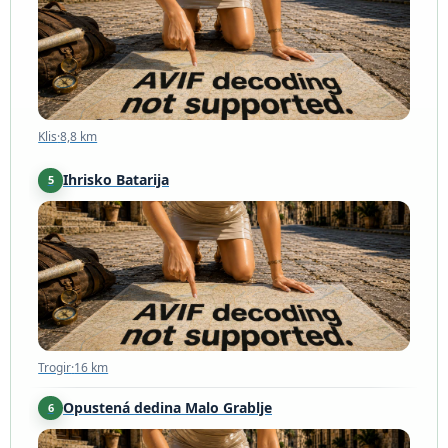
Klis
·
8,8 km
Ihrisko Batarija
5
Trogir
·
16 km
Trogir
·
16 km
Opustená dedina Malo Grablje
6