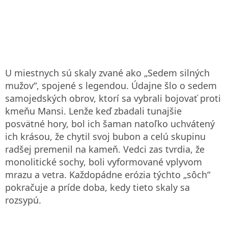
U miestnych sú skaly zvané ako „Sedem silných
mužov“, spojené s legendou. Údajne šlo o sedem
samojedských obrov, ktorí sa vybrali bojovať proti
kmeňu Mansi. Lenže keď zbadali tunajšie
posvätné hory, bol ich šaman natoľko uchvátený
ich krásou, že chytil svoj bubon a celú skupinu
radšej premenil na kameň. Vedci zas tvrdia, že
monolitické sochy, boli vyformované vplyvom
mrazu a vetra. Každopádne erózia týchto „sôch“
pokračuje a príde doba, kedy tieto skaly sa
rozsypú.