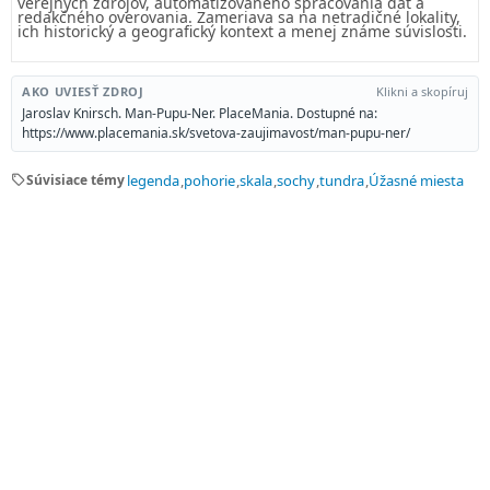
verejných zdrojov, automatizovaného spracovania dát a
redakčného overovania. Zameriava sa na netradičné lokality,
ich historický a geografický kontext a menej známe súvislosti.
AKO UVIESŤ ZDROJ
Klikni a skopíruj
Jaroslav Knirsch. Man-Pupu-Ner. PlaceMania. Dostupné na:
https://www.placemania.sk/svetova-zaujimavost/man-pupu-ner/
sell
Súvisiace témy
legenda
pohorie
skala
sochy
tundra
Úžasné miesta