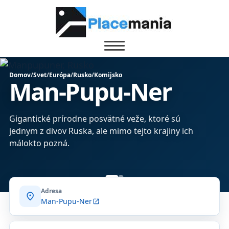
Domov
/
Svet
/
Európa
/
Rusko
/
Komijsko
Man-Pupu-Ner
Gigantické prírodne posvätné veže, ktoré sú
jednym z divov Ruska, ale mimo tejto krajiny ich
málokto pozná.
Adresa
location_on
Man-Pupu-Ner
open_in_new