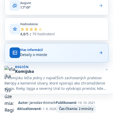
August
partly_cloudy_day
arrow_forward
17°/9°
Hodnotenie
star
Priemerné
star
star
star
star
star
hodnotenie
4,8/5
z 79 hodnotení
4,8
z
5
Viac informácií
na
fact_check
arrow_forward
Detaily o mieste
základe
79
hodnotení
REGIÓN
na
expand_more
Komijsko
Google
V Komijsku ležia jedny z najväčších zachovaných pralesov
Maps.
Európy a kamenné útvary, ktoré vyzerajú ako zhromaždenie
obrov. Rieky, tajga a severný Ural tu vytvárajú priestor, kde
mapa prestáva byť praktická.
Autor:
Jaroslav Knirsch
Publikované:
19. 10. 2021
Aktualizované:
1. 8. 2026
Čas čítania:
2 minúty