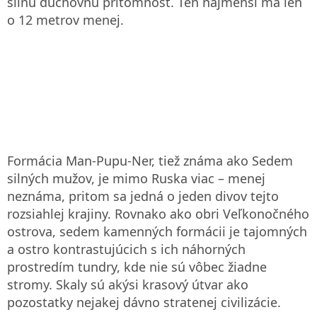
silnú duchovnú prítomnosť. Ten najmenší má len
o 12 metrov menej.
Formácia Man-Pupu-Ner, tiež známa ako Sedem
silných mužov, je mimo Ruska viac – menej
neznáma, pritom sa jedná o jeden divov tejto
rozsiahlej krajiny. Rovnako ako obri Veľkonočného
ostrova, sedem kamenných formácii je tajomných
a ostro kontrastujúcich s ich náhorných
prostredím tundry, kde nie sú vôbec žiadne
stromy. Skaly sú akýsi krasový útvar ako
pozostatky nejakej dávno stratenej civilizácie.