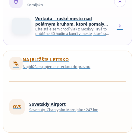
not_listed_location
expand_more
Komijsko
Vorkuta – ruské mesto nad
polárnym kruhom, ktoré pomaly
chevron_right
mizne
Ešte stále sem chodí vlak z Moskvy. Trvá to
približne 40 hodín a končí v meste, ktoré si
kedysi držalo vlastný rytmus:…
NAJBLIŽŠIE LETISKO
connecting_airports
Najbližšie spojenie leteckou dopravou
Sovetskiy Airport
OVS
Sovetskiy, Chantyjsko-Mansijsko · 247 km