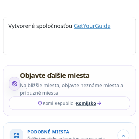
; otvorí sa
Things to do near Man-Pupu-Ner, Manpupuner rock formations,
Vytvorené spoločnosťou
GetYourGuide
Objavte ďalšie miesta
travel_explore
Najbližšie miesta, objavte neznáme miesta a
príbuzné miesta
location_on
arrow_forward
Komi Republic
Komijsko
PODOBNÉ MIESTA
wallpaper
expand_more
Ďalšie tematicky príbuzné miesta vo svete