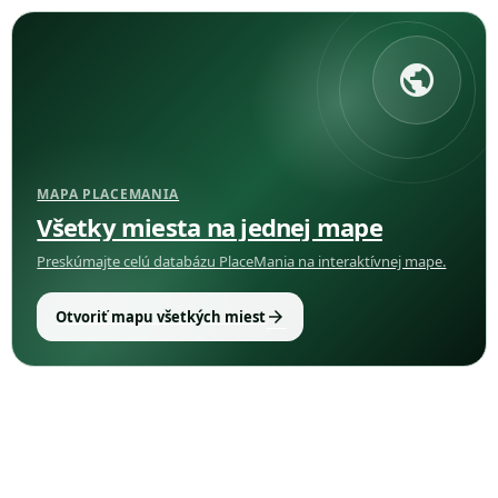
public
MAPA PLACEMANIA
Všetky miesta na jednej mape
Preskúmajte celú databázu PlaceMania na interaktívnej mape.
arrow_forward
Otvoriť mapu všetkých miest