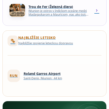
starobylá sopka, ktorá…
Trou de Fer (Železná diera)
chevron_right
Réunion je ostrov v Indickom oceáne medzi
Madagaskarom a Mauríciom, viac ako tisíc
míľ od východného pobrežia Afriky. Napriek
svojej odľahlej polohe…
NAJBLIŽŠIE LETISKO
connecting_airports
Najbližšie spojenie leteckou dopravou
Roland Garros Airport
RUN
Saint-Denis, Réunion · 44 km