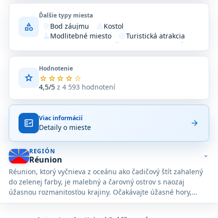
Ďalšie typy miesta
category
Bod záujmu
Kostol
where_to_vote
church
Modlitebné miesto
Turistická atrakcia
candle
explore
Zariadenie
Združenie alebo organizácia
location_on
flowsheet
Hodnotenie
star
Priemerné
star
star
star
star
star
hodnotenie
4,5/5
z 4 593 hodnotení
4,5
z
5
Viac informácií
na
fact_check
arrow_forward
Detaily o mieste
základe
4 593
hodnotení
REGIÓN
na
expand_more
Réunion
Google
Réunion, ktorý vyčnieva z oceánu ako čadičový štít zahalený
Maps.
do zelenej farby, je malebný a čarovný ostrov s naozaj
úžasnou rozmanitosťou krajiny. Očakávajte úžasné hory,
smaragdové lesy, padajúce vodopády, panorámy, ktoré
pohlcujú dušu, energické pobrežné mestá a pláže s bielym