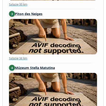
Salazie
·
30 km
Piton des Neiges
3
Salazie
·
36 km
Salazie
·
36 km
Múzeum Stella Matutina
4
Saint-Leu
·
55 km