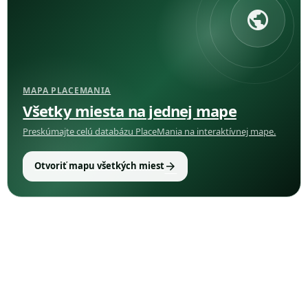
public
MAPA PLACEMANIA
Všetky miesta na jednej mape
Preskúmajte celú databázu PlaceMania na interaktívnej mape.
arrow_forward
Otvoriť mapu všetkých miest