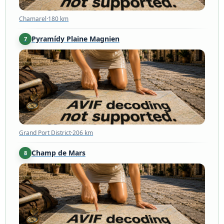
Chamarel
·
180 km
Pyramídy Plaine Magnien
7
Grand Port District
·
206 km
Grand Port District
·
206 km
Champ de Mars
8
Port Louis
·
207 km