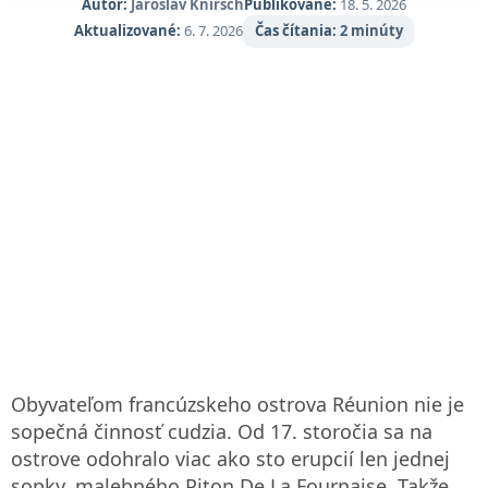
Autor:
Jaroslav Knirsch
Publikované:
18. 5. 2026
alebo čiernym pieskom - nehovoriac o impozantnom Piton de
Aktualizované:
6. 7. 2026
Čas čítania:
2 minúty
la Fournaise, jednej z najprístupnejších aktívnych sopiek na
svete. Réunion je vďaka svojmu mimoriadne rozmanitému
terénu vysnívanou destináciou pre milovníkov prírody.
Turistika je tu na prvom mieste, ale k dispozícii je aj
paragliding, canyoning, horská cyklistika, rafting, potápanie,
pozorovanie veľrýb a jazda na koni.
Obyvateľom francúzskeho ostrova Réunion nie je
sopečná činnosť cudzia. Od 17. storočia sa na
ostrove odohralo viac ako sto erupcií len jednej
sopky, malebného Piton De La Fournaise. Takže