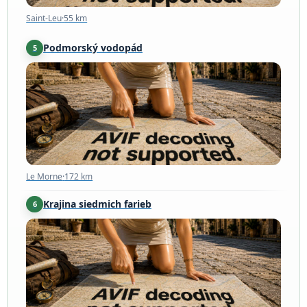
Saint-Leu
·
55 km
Podmorský vodopád
5
Le Morne
·
172 km
Le Morne
·
172 km
Krajina siedmich farieb
6
Chamarel
·
180 km