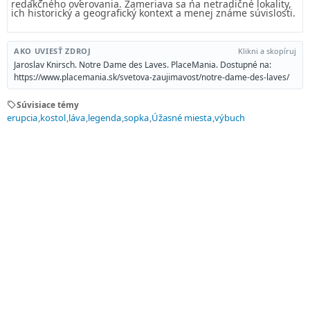
redakčného overovania. Zameriava sa na netradičné lokality,
ich historický a geografický kontext a menej známe súvislosti.
AKO UVIESŤ ZDROJ
Klikni a skopíruj
Jaroslav Knirsch. Notre Dame des Laves. PlaceMania. Dostupné na:
https://www.placemania.sk/svetova-zaujimavost/notre-dame-des-laves/
sell
Súvisiace témy
erupcia
kostol
láva
legenda
sopka
Úžasné miesta
výbuch