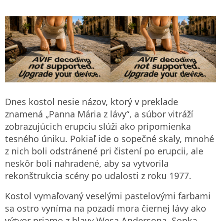
Dnes kostol nesie názov, ktorý v preklade
znamená „Panna Mária z lávy“, a súbor vitráží
zobrazujúcich erupciu slúži ako pripomienka
tesného úniku. Pokiaľ ide o sopečné skaly, mnohé
z nich boli odstránené pri čistení po erupcii, ale
neskôr boli nahradené, aby sa vytvorila
rekonštrukcia scény po udalosti z roku 1977.
Kostol vymaľovaný veselými pastelovými farbami
sa ostro vyníma na pozadí mora čiernej lávy ako
výtvor priamo z hlavy Wesa Andersona. Sopka