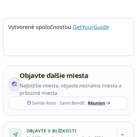
; otvorí sa
Things to do near Notre Dame des Laves, église Notre-Dame-des
Vytvorené spoločnosťou
GetYourGuide
Objavte ďalšie miesta
travel_explore
Najbližšie miesta, objavte neznáme miesta a
príbuzné miesta
location_on
arrow_forward
Sainte-Rose · Saint-Benoît
Réunion
OBJAVTE V BLÍZKOSTI
near_me
expand_more