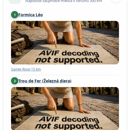
Najbližšie zaujímavé miesta v okruhu 300 km
Formica Léo
1
Sainte-Rose
·
15 km
Sainte-Rose
·
15 km
Trou de Fer (Železná diera)
2
Salazie
·
30 km