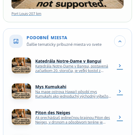
Port Louis
·
207 km
PODOBNÉ MIESTA
wallpaper
expand_more
Ďalšie tematicky príbuzné miesta vo svete
Katedrála Notre-Dame v Bangui
chevron_right
Katedrála Notre-Dame v Bangui, postavená
začiatkom 20. storočia, je veľký kostol z
červených tehál vo francúzskom koloniálnom
štýle. Nad trojdverovým vchodom sa…
Mys Kumukahi
chevron_right
Na mape ostrova Hawaiʻi pôsobí mys
Kumukahi ako jednoduchý východný výbežok.
Technicky sa dá namietať, že najvýchodnejšie
body sú inde, no Kumukahi…
Piton des Neiges
chevron_right
Ak prechádzaš jedinečnou krajinou Piton des
Neiges, v drsnom a pôsobivom teréne je
niečo, čo pôsobí priam prehistoricky. Táto
starobylá sopka, ktorá…