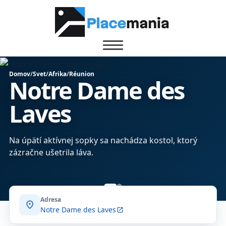
Domov
/
Svet
/
Afrika
/
Réunion
Notre Dame des
Laves
Na úpätí aktívnej sopky sa nachádza kostol, ktorý
zázračne ušetrila láva.
Adresa
location_on
Notre Dame des Laves
open_in_new