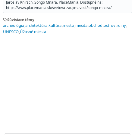
Jaroslav Knirsch. Songo Mnara. PlaceMania. Dostupné na:
https://www.placemania.sk/svetova-zaujimavost/songo-mnara/
sell
Súvisiace témy
archeológia
architektúra
kultúra
mesto
mešita
obchod
ostrov
ruiny
UNESCO
Úžasné miesta