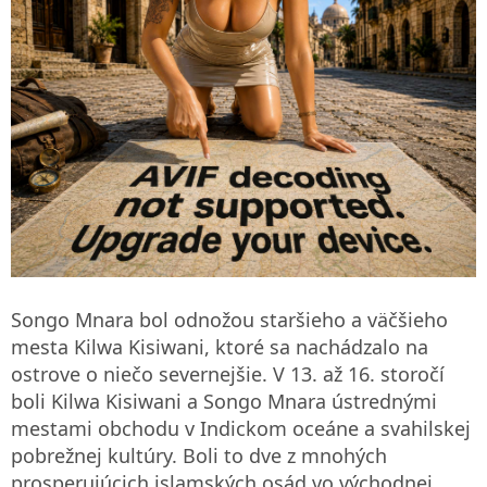
Songo Mnara bol odnožou staršieho a väčšieho
mesta Kilwa Kisiwani, ktoré sa nachádzalo na
ostrove o niečo severnejšie. V 13. až 16. storočí
boli Kilwa Kisiwani a Songo Mnara ústrednými
mestami obchodu v Indickom oceáne a svahilskej
pobrežnej kultúry. Boli to dve z mnohých
prosperujúcich islamských osád vo východnej