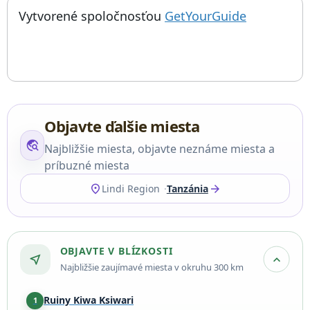
; otvorí sa
Vytvorené spoločnosťou
GetYourGuide
Objavte ďalšie miesta
travel_explore
Najbližšie miesta, objavte neznáme miesta a
príbuzné miesta
location_on
arrow_forward
Lindi Region
Tanzánia
OBJAVTE V BLÍZKOSTI
near_me
expand_more
Najbližšie zaujímavé miesta v okruhu 300 km
Ruiny Kiwa Ksiwari
1