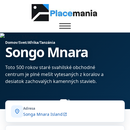
Domov
/
Svet
/
Afrika
/
Tanzánia
Songo Mnara
Toto 500 rokov staré svahilské obchodné
centrum je plné mešít vytesaných z koralov a
desiatok zachovalých kamenných stavieb.
Adresa
location_on
Songa Mnara Island
open_in_new