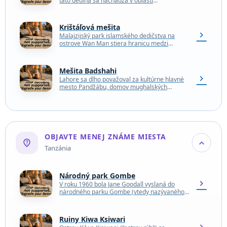
táto dedina sa nachádza v oblasti
Hercegovina Humina, ktorá je osídlená už
najmenej 15 000…
Krištáľová mešita
chevron_right
Malajzijský park islamského dedičstva na
ostrove Wan Man stiera hranicu medzi
modlitbou a obchodom. Hoci ide o turistickú
atrakciu, ktorá stála 80…
Mešita Badshahi
chevron_right
Lahore sa dlho považoval za kultúrne hlavné
mesto Pandžábu, domov mughalských
cisárov, sikhských vládcov a neskôr britských
kolonizátorov. V súčasnosti je Lahore…
OBJAVTE MENEJ ZNÁME MIESTA
not_listed_location
expand_more
Tanzánia
Národný park Gombe
chevron_right
V roku 1960 bola Jane Goodall vyslaná do
národného parku Gombe (vtedy nazývaného
Gombe Stream Game Reserve) s cieľom
výskumu doteraz nepreskúmanej…
Ruiny Kiwa Ksiwari
chevron_right