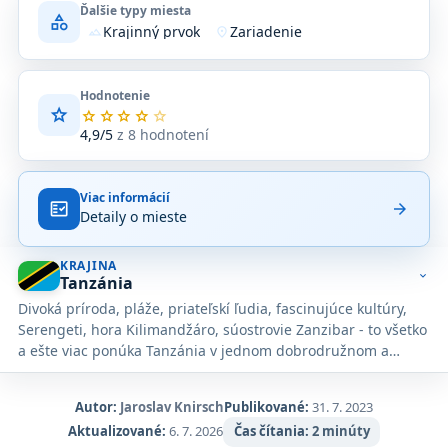
Ďalšie typy miesta
category
Krajinný prvok
Zariadenie
terrain
location_on
Hodnotenie
star
Priemerné
star
star
star
star
star
hodnotenie
4,9/5
z 8 hodnotení
4,9
z
5
Viac informácií
na
fact_check
arrow_forward
Detaily o mieste
základe
8
hodnotení
KRAJINA
na
expand_more
Tanzánia
Google
Divoká príroda, pláže, priateľskí ľudia, fascinujúce kultúry,
Maps.
Serengeti, hora Kilimandžáro, súostrovie Zanzibar - to všetko
a ešte viac ponúka Tanzánia v jednom dobrodružnom a
príjemnom balení.
Autor:
Jaroslav Knirsch
Publikované:
31. 7. 2023
Aktualizované:
6. 7. 2026
Čas čítania:
2 minúty