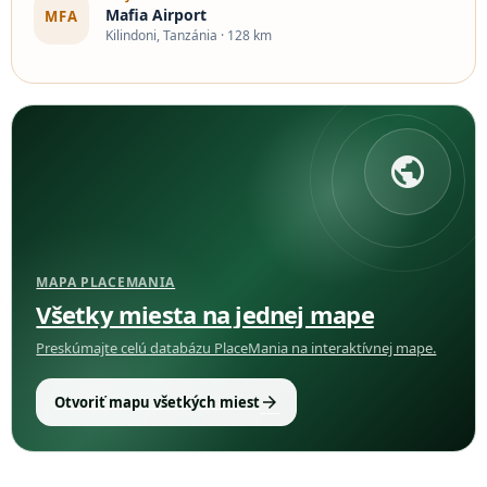
Mafia Airport
MFA
Kilindoni, Tanzánia · 128 km
public
MAPA PLACEMANIA
Všetky miesta na jednej mape
Preskúmajte celú databázu PlaceMania na interaktívnej mape.
arrow_forward
Otvoriť mapu všetkých miest