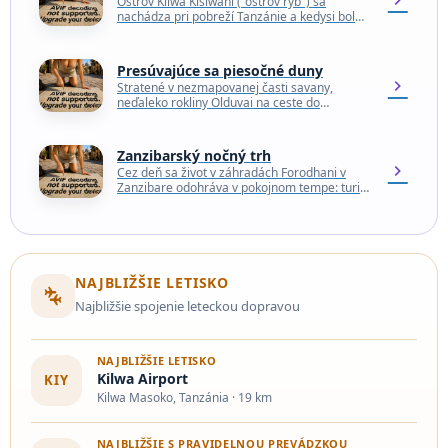
Ostrov Kilwa Kisiwani ("ostrov rýb") sa
nachádza pri pobreží Tanzánie a kedysi bol
centrom jednej z najväčších ríš vo východnej
Afrike. Od…
Presúvajúce sa piesočné duny
chevron_right
Stratené v nezmapovanej časti savany,
neďaleko rokliny Olduvai na ceste do
Serengeti, sa nachádzajú dve piesočné duny v
tvare polmesiaca. Piesok je…
Zanzibarský nočný trh
chevron_right
Cez deň sa život v záhradách Forodhani v
Zanzibare odohráva v pokojnom tempe: turisti
a miestni obyvatelia sa prechádzajú po
nábreží, obchádzajú…
NAJBLIŽŠIE LETISKO
connecting_airports
Najbližšie spojenie leteckou dopravou
NAJBLIŽŠIE LETISKO
Kilwa Airport
KIY
Kilwa Masoko, Tanzánia · 19 km
NAJBLIŽŠIE S PRAVIDELNOU PREVÁDZKOU