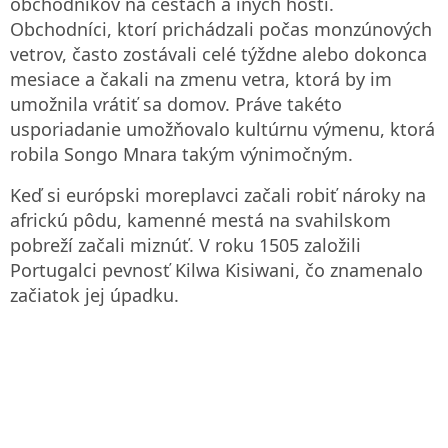
obchodníkov na cestách a iných hostí.
Obchodníci, ktorí prichádzali počas monzúnových
vetrov, často zostávali celé týždne alebo dokonca
mesiace a čakali na zmenu vetra, ktorá by im
umožnila vrátiť sa domov. Práve takéto
usporiadanie umožňovalo kultúrnu výmenu, ktorá
robila Songo Mnara takým výnimočným.
Keď si európski moreplavci začali robiť nároky na
africkú pôdu, kamenné mestá na svahilskom
pobreží začali miznúť. V roku 1505 založili
Portugalci pevnosť Kilwa Kisiwani, čo znamenalo
začiatok jej úpadku.