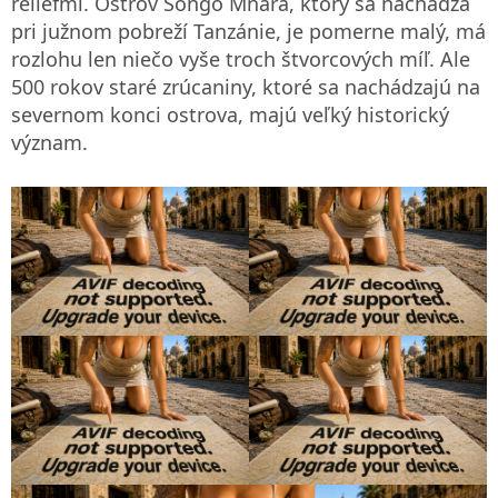
reliéfmi. Ostrov Songo Mnara, ktorý sa nachádza
pri južnom pobreží Tanzánie, je pomerne malý, má
rozlohu len niečo vyše troch štvorcových míľ. Ale
500 rokov staré zrúcaniny, ktoré sa nachádzajú na
severnom konci ostrova, majú veľký historický
význam.