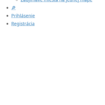
🔎
Prihlásenie
Registrácia
Domov
/
Svet
/
Južná Amerika
/
Falklandy
Vrak lode
Elizabeth