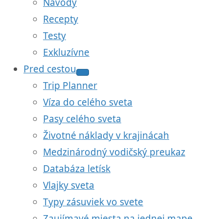
Návody
Recepty
Testy
Exkluzívne
Pred cestou
Trip Planner
Víza do celého sveta
Pasy celého sveta
Životné náklady v krajinácah
Medzinárodný vodičský preukaz
Databáza letísk
Vlajky sveta
Typy zásuviek vo svete
Zaujímavé miesta na jednej mape