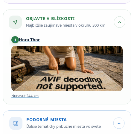
OBJAVTE V BLÍZKOSTI
near_me
expand_more
Najbližšie zaujímavé miesta v okruhu 300 km
Hora Thor
1
Nunavut
·
244 km
Nunavut
·
244 km
PODOBNÉ MIESTA
wallpaper
expand_more
Ďalšie tematicky príbuzné miesta vo svete