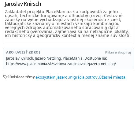
Jaroslav Knirsch
Zakladateľ projektu PlaceMania.sk a zodpovedá za jeho
obsah, technické fungovanie a dlhodobý rozvoj. Cestovné
zápisky na webe vychádzajú z vlastnej skúsenosti z ciest;
faktografické záznamy o miestach vznikajú kombináciou
verejných zdrojov, automatizovaného spracovania dát a
redakčného overovania. Zameriava sa na netradičné lokality,
ich historický a geografický kontext a menej známe súvislosti.
AKO UVIESŤ ZDROJ
Klikni a skopíruj
Jaroslav Knirsch. Jazero Nettiling. PlaceMania. Dostupné na:
https://www.placemania.sk/svetova-zaujimavost/jazero-nettiling/
sell
Súvisiace témy
ekosystém
jazero
migrácia
ostrov
Úžasné miesta