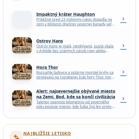
Impaktný kráter Haughton
chevron_right
Približne pred 23 miliónmi rokov dopadla na
zem v blízkosti dnešnej severnej Kanady veľká
skala. Kráter Haughton je jedným z
najsevernejších impaktných…
Ostrov Hans
chevron_right
Ostrov Hans je malá, neobývaná, pustá skala
v Arktíde bez známych zásob ropy alebo
zemného plynu. Napriek tomu prebieha
územný spor medzi…
Hora Thor
chevron_right
Rozsiahle ľadovce a polárne morské kryhy sa
stretávajú na rozoklanej žule hory Thor. Hora
s nadmorskou výškou 1 675 m sa nachádza…
Alert: najsevernejšie obývané miesto
na Zemi. Bod, kde sa končí civilizácia
chevron_right
Takmer osemsto kilometrov od severného
pólu existuje miesto, kde ľudia žijú len preto,
že tam musia byť. Malý súbor budov na
kanadskom…
NAJBLIŽŠIE LETISKO
connecting_airports