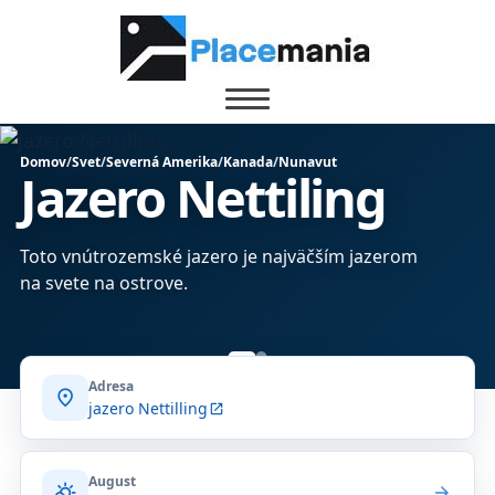
Domov
/
Svet
/
Severná Amerika
/
Kanada
/
Nunavut
Jazero Nettiling
Toto vnútrozemské jazero je najväčším jazerom
na svete na ostrove.
Adresa
location_on
jazero Nettilling
open_in_new
August
partly_cloudy_day
arrow_forward