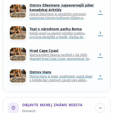
Ostrov Ellesmere: najsevernejší pilier
kanadskej Arktídy
chevron_right
Ostrov Ellesmere je najväčším ostrovom
súostrovia Ostrovy kráľovnej Alžbety a
zároveň tretím najväčším ostrovom Kanady.
Nachádza sa v extrémnej severnej časti
Topi v národnom parku Boma
kanadského…
chevron_right
Každú jeseň sa planiny Južného Sudánu,
zvyčajne bledožlté a hnedé, sfarbia do
žiarivého, ligotavého odtieňa. Táto explózia
zelene pomáha podnietiť jednu z…
Hrad Cape Coast
chevron_right
Keď prezident Obama navštívil v júli 2009
ghanský hrad Cape Coast, poznamenal, že
"nám pripomína schopnosť ľudských bytostí
páchať veľké zlo". Tento…
Ostrov Hans
chevron_right
Ostrov Hans je malá, neobývaná, pustá skala
v Arktíde bez známych zásob ropy alebo
zemného plynu. Napriek tomu prebieha
územný spor medzi…
OBJAVTE MENEJ ZNÁME MIESTA
not_listed_location
expand_more
Nunavut