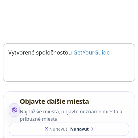
; otvorí sa
Vytvorené spoločnosťou
GetYourGuide
Objavte ďalšie miesta
travel_explore
Najbližšie miesta, objavte neznáme miesta a
príbuzné miesta
location_on
arrow_forward
Nunavut
Nunavut