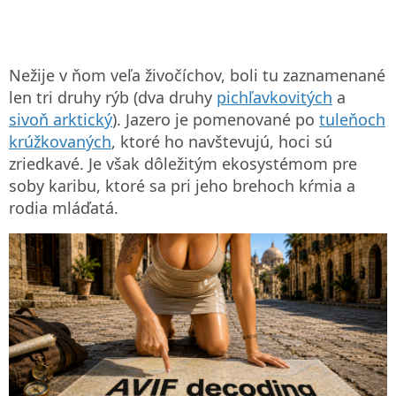
Nežije v ňom veľa živočíchov, boli tu zaznamenané
len tri druhy rýb (dva druhy
pichľavkovitých
a
sivoň arktický
). Jazero je pomenované po
tuleňoch
krúžkovaných
, ktoré ho navštevujú, hoci sú
zriedkavé. Je však dôležitým ekosystémom pre
soby karibu, ktoré sa pri jeho brehoch kŕmia a
rodia mláďatá.