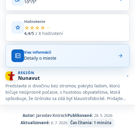
10°/5°
Hodnotenie
star
Priemerné
star
star
star
star
star
hodnotenie
4,4/5
z 8 hodnotení
4,4
z
5
Viac informácií
na
fact_check
arrow_forward
Detaily o mieste
základe
8
hodnotení
REGIÓN
na
expand_more
Nunavut
Google
Predstavte si divočinu bez stromov, pokrytú ľadom, ktorú
Maps.
bičuje neúprosné počasie, s hustotou obyvateľstva, ktorá
spôsobuje, že Grónsko sa zdá byť klaustrofobické. Pridajte
ľadové medvede, narvaly, veľryby beluga a rozptýlenú
populáciu Inuitov, ktorí úspešne zvládli krajinu takú drsnú,
Autor:
Jaroslav Knirsch
Publikované:
28. 5. 2026
že ju cudzinci nedokázali kolonizovať.
Aktualizované:
6. 7. 2026
Čas čítania:
1 minúta