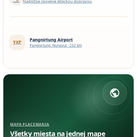
Najbližšie spojenie leteckou dopravou
Pangnirtung Airport
YXP
Pangnirtung, Nunavut · 232 km
public
MAPA PLACEMANIA
Všetky miesta na jednej mape